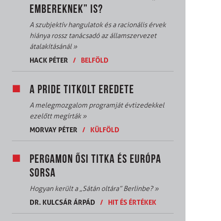
EMBEREKNEK” IS?
A szubjektív hangulatok és a racionális érvek
hiánya rossz tanácsadó az államszervezet
átalakításánál
»
HACK PÉTER
/
BELFÖLD
A PRIDE TITKOLT EREDETE
A melegmozgalom programját évtizedekkel
ezelőtt megírták
»
MORVAY PÉTER
/
KÜLFÖLD
PERGAMON ŐSI TITKA ÉS EURÓPA
SORSA
Hogyan került a „Sátán oltára” Berlinbe?
»
DR. KULCSÁR ÁRPÁD
/
HIT ÉS ÉRTÉKEK