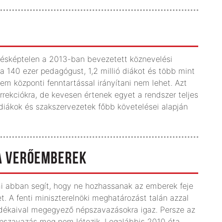
désképtelen a 2013-ban bevezetett köznevelési
 a 140 ezer pedagógust, 1,2 millió diákot és több mint
 sem központi fenntartással irányítani nem lehet. Azt
rekciókra, de kevesen értenek egyet a rendszer teljes
, diákok és szakszervezetek főbb követelései alapján
 A VERŐEMBEREK
i abban segít, hogy ne hozhassanak az emberek feje
t. A fenti miniszterelnöki meghatározást talán azzal
ndékaival megegyező népszavazásokra igaz. Persze az
épszavazás meg nem létezik. Legalábbis 2010 óta.