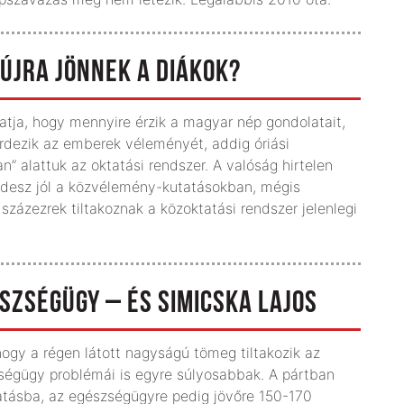
A ÚJRA JÖNNEK A DIÁKOK?
tja, hogy mennyire érzik a magyar nép gondolatait,
érdezik az emberek véleményét, addig óriási
” alattuk az oktatási rendszer. A valóság hirtelen
Fidesz jól a közvélemény-kutatásokban, mégis
százezrek tiltakoznak a közoktatási rendszer jelenlegi
ÉSZSÉGÜGY – ÉS SIMICSKA LAJOS
hogy a régen látott nagyságú tömeg tiltakozik az
zségügy problémái is egyre súlyosabbak. A pártban
tatásba, az egészségügyre pedig jövőre 150-170