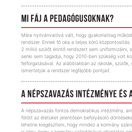
MI FÁJ A PEDAGÓGUSOKNAK?
Mára nyilvánvalóvá vált, hogy gyakorlatilag műkö
rendszer. Ennek fő oka a teljes körű központosítás:
2 millió szülőt érintő rendszert sem uniformizálni,
senki sem tagadja, hogy 2010-ben szükség volt kor
felforgatásával. Az alábbiakban az iskolák, szülők
ismertetjük a rendszer legfájóbb pontjait.
A NÉPSZAVAZÁS INTÉZMÉNYE ÉS
A népszavazás fontos demokratikus intézmény, am
fölött az életüket jelentősen befolyásoló döntéseke
lehetne kiegészíteni, hogy mindez a kormány szá
is tény, hogy a kormány szándékával ellentétes n