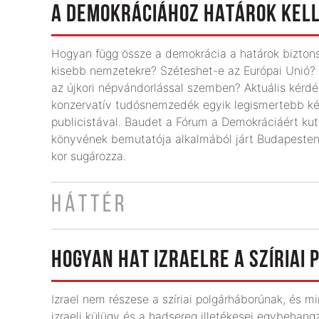
A DEMOKRÁCIÁHOZ HATÁROK KEL
Hogyan függ össze a demokrácia a határok biztons
kisebb nemzetekre? Széteshet-e az Európai Unió?
az újkori népvándorlással szemben? Aktuális kérdés
konzervatív tudósnemzedék egyik legismertebb kép
publicistával. Baudet a Fórum a Demokráciáért kuta
könyvének bemutatója alkalmából járt Budapesten. 
kor sugározza.
HÁTTÉR
HOGYAN HAT IZRAELRE A SZÍRIAI
Izrael nem részese a szíriai polgárháborúnak, és m
izraeli külügy és a hadsereg illetékesei egybeha