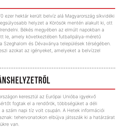
 ezer hektár került belvíz alá Magyarország síkvidéki
legsúlyosabb helyzet a Körösök mentén alakult ki, ott
elrendelni. Békés megyében az elmúlt napokban a
t le, amely következtében futballpálya-méretű
ma Szeghalom és Dévaványa települések térségében.
eszi azokat az igényeket, amelyeket a belvízzel
RÁNSHELYZETRŐL
szágon keresztül az Európai Unióba igyekvő
rtőt fogtak el a rendőrök, többségüket a déli
 a szám napi tíz volt csupán. A Hetek információi
maznak: tehervonatokon elbújva játsszák ki a határzárat
ükre van.