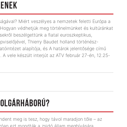
LENEK
ágával? Miért veszélyes a nemzetek feletti Európa a
 Hogyan védhetjük meg történelmünket és kultúránkat
ekről beszélgettünk a fiatal euroszkeptikus,
viselőjével, Thierry Baudet holland történész-
tóintézet alapítója, és A határok jelentősége című
A vele készült interjút az ATV február 27-én, 12.25-
 POLGÁRHÁBORÚ?
indent meg is tesz, hogy távol maradjon tőle – az
ngzóan ezt mondták a zsidó állam meghívására