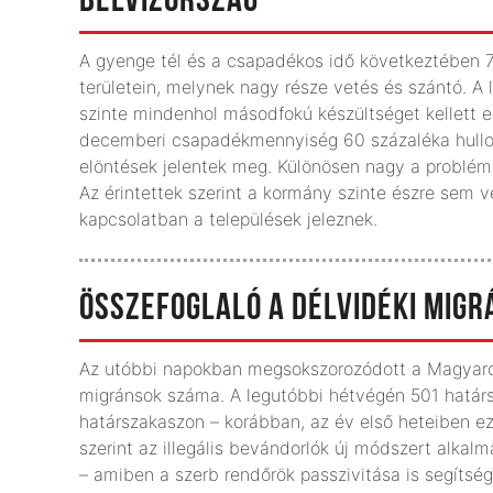
BELVÍZORSZÁG
A gyenge tél és a csapadékos idő következtében 70
területein, melynek nagy része vetés és szántó. A 
szinte mindenhol másodfokú készültséget kellett 
decemberi csapadékmennyiség 60 százaléka hullot
elöntések jelentek meg. Különösen nagy a problé
Az érintettek szerint a kormány szinte észre sem v
kapcsolatban a települések jeleznek.
ÖSSZEFOGLALÓ A DÉLVIDÉKI MIG
Az utóbbi napokban megsokszorozódott a Magyaror
migránsok száma. A legutóbbi hétvégén 501 határsé
határszakaszon – korábban, az év első heteiben ez
szerint az illegális bevándorlók új módszert alkal
– amiben a szerb rendőrök passzivitása is segítség