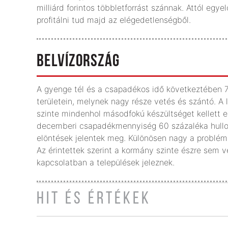
milliárd forintos többletforrást szánnak. Attól egy
profitálni tud majd az elégedetlenségből.
BELVÍZORSZÁG
A gyenge tél és a csapadékos idő következtében 70
területein, melynek nagy része vetés és szántó. A 
szinte mindenhol másodfokú készültséget kellett 
decemberi csapadékmennyiség 60 százaléka hullot
elöntések jelentek meg. Különösen nagy a problé
Az érintettek szerint a kormány szinte észre sem v
kapcsolatban a települések jeleznek.
HIT ÉS ÉRTÉKEK