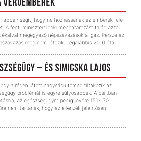
 A VERŐEMBEREK
i abban segít, hogy ne hozhassanak az emberek feje
t. A fenti miniszterelnöki meghatározást talán azzal
ndékaival megegyező népszavazásokra igaz. Persze az
épszavazás meg nem létezik. Legalábbis 2010 óta.
ÉSZSÉGÜGY – ÉS SIMICSKA LAJOS
hogy a régen látott nagyságú tömeg tiltakozik az
zségügy problémái is egyre súlyosabbak. A pártban
tatásba, az egészségügyre pedig jövőre 150-170
előre nem tartanak, hogy az ellenzék jelentősen