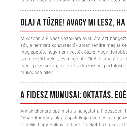
OLAJ A TŰZRE! AVAGY MI LESZ, H
Miközben a Fidesz vezérkara évek óta azt hangozta
sőt, a nemzeti konzultációk során rendre meg is k
meglepetés, hogy nem vették észre, hogy „felrobban
szembe jött velük, és meglepte őket. Hiába áll a 
meglepően sokan, tízezrek, a közösségi portálokon 
működése ellen.
A FIDESZ MUMUSAI: OKTATÁS, EG
Annak ellenére optimista a hangulat a Fideszben, 
Orbán-kormány oktatáspolitikája ellen és az egés
remélik, hogy Palkovics László békét hoz a közok