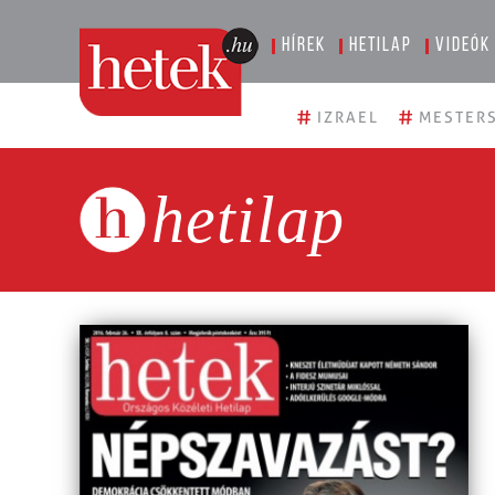
Hírek
Hetilap
Videók
#
#
IZRAEL
MESTERS
hetilap