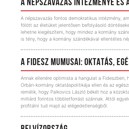
A NÉPSZAVAZÁS INTÉZMÉNYE ÉS
A népszavazás fontos demokratikus intézmény, am
fölött az életüket jelentősen befolyásoló döntéseke
lehetne kiegészíteni, hogy mindez a kormány szá
is tény, hogy a kormány szándékával ellentétes n
A FIDESZ MUMUSAI: OKTATÁS, EG
Annak ellenére optimista a hangulat a Fideszben, 
Orbán-kormány oktatáspolitikája ellen és az egés
remélik, hogy Palkovics László békét hoz a közok
milliárd forintos többletforrást szánnak. Attól egy
profitálni tud majd az elégedetlenségből.