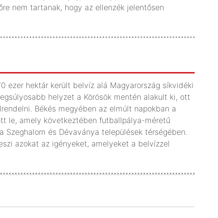
előre nem tartanak, hogy az ellenzék jelentősen
 ezer hektár került belvíz alá Magyarország síkvidéki
legsúlyosabb helyzet a Körösök mentén alakult ki, ott
elrendelni. Békés megyében az elmúlt napokban a
t le, amely következtében futballpálya-méretű
ma Szeghalom és Dévaványa települések térségében.
eszi azokat az igényeket, amelyeket a belvízzel