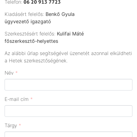
Telefon:
06 20 913 7723
​Kiadásért felelős:
Benkő Gyula
ügyvezető igazgató
Szerkesztésért felelős:
Kulifai Máté
főszerkesztő-helyettes
Az alábbi űrlap segítségével üzenetét azonnal elküldheti
a Hetek szerkesztőségének.
Név
*
E-mail cím
*
Tárgy
*