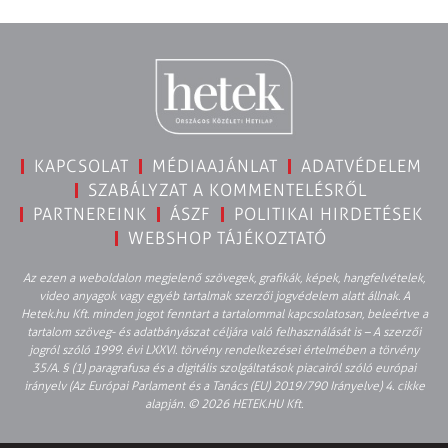
KAPCSOLAT
MÉDIAAJÁNLAT
ADATVÉDELEM
SZABÁLYZAT A KOMMENTELÉSRŐL
PARTNEREINK
ÁSZF
POLITIKAI HIRDETÉSEK
WEBSHOP TÁJÉKOZTATÓ
Az ezen a weboldalon megjelenő szövegek, grafikák, képek, hangfelvételek,
video anyagok vagy egyéb tartalmak szerzői jogvédelem alatt állnak. A
Hetek.hu Kft. minden jogot fenntart a tartalommal kapcsolatosan, beleértve a
tartalom szöveg- és adatbányászat céljára való felhasználását is – A szerzői
jogról szóló 1999. évi LXXVI. törvény rendelkezései értelmében a törvény
35/A. § (1) paragrafusa és a digitális szolgáltatások piacairól szóló európai
irányelv (Az Európai Parlament és a Tanács (EU) 2019/790 Irányelve) 4. cikke
alapján. © 2026 HETEK.HU Kft.