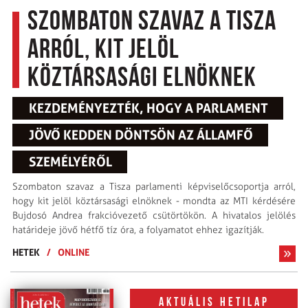
Szombaton szavaz a Tisza
arról, kit jelöl
köztársasági elnöknek
KEZDEMÉNYEZTÉK, HOGY A PARLAMENT
JÖVŐ KEDDEN DÖNTSÖN AZ ÁLLAMFŐ
SZEMÉLYÉRŐL
Szombaton szavaz a Tisza parlamenti képviselőcsoportja arról,
hogy kit jelöl köztársasági elnöknek - mondta az MTI kérdésére
Bujdosó Andrea frakcióvezető csütörtökön. A hivatalos jelölés
határideje jövő hétfő tíz óra, a folyamatot ehhez igazítják.
HETEK
/
ONLINE
Aktuális hetilap