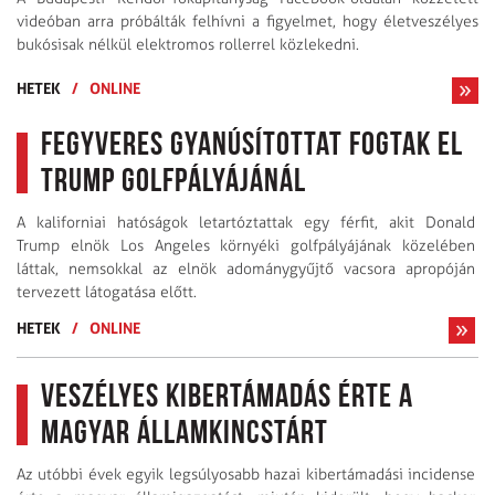
videóban arra próbálták felhívni a figyelmet, hogy életveszélyes
bukósisak nélkül elektromos rollerrel közlekedni.
HETEK
/
ONLINE
Fegyveres gyanúsítottat fogtak el
Trump golfpályájánál
A kaliforniai hatóságok letartóztattak egy férfit, akit Donald
Trump elnök Los Angeles környéki golfpályájának közelében
láttak, nemsokkal az elnök adománygyűjtő vacsora apropóján
tervezett látogatása előtt.
HETEK
/
ONLINE
Veszélyes kibertámadás érte a
Magyar Államkincstárt
Az utóbbi évek egyik legsúlyosabb hazai kibertámadási incidense