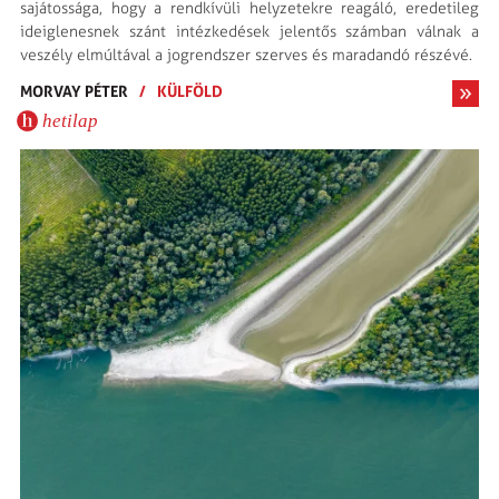
sajátossága, hogy a rendkívüli helyzetekre reagáló, eredetileg
ideiglenesnek szánt intézkedések jelentős számban válnak a
veszély elmúltával a jogrendszer szerves és maradandó részévé.
MORVAY PÉTER
/
KÜLFÖLD
hetilap