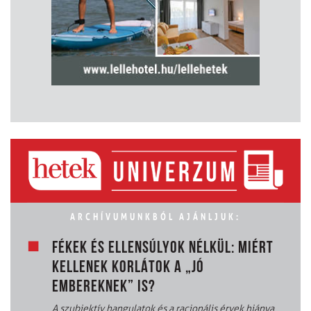
ARCHÍVUMUNKBÓL AJÁNLJUK:
FÉKEK ÉS ELLENSÚLYOK NÉLKÜL: MIÉRT
KELLENEK KORLÁTOK A „JÓ
EMBEREKNEK” IS?
A szubjektív hangulatok és a racionális érvek hiánya