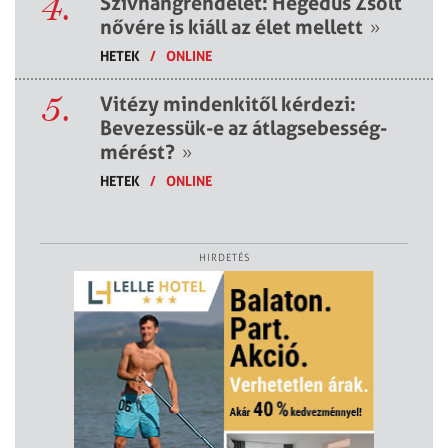
4.
Szívhangrendelet: Hegedűs Zsolt
nővére is kiáll az élet mellett
»
HETEK
/
ONLINE
5.
Vitézy mindenkitől kérdezi:
Bevezessük-e az átlagsebesség-
mérést?
»
HETEK
/
ONLINE
HIRDETÉS