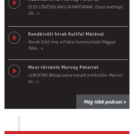
ÉLES LÖVÉSEK ANGLIA PARTJAINÁL: Orosz hadihajó
lőt...
»
Rendkívüli hírek Kulifai Mátéval
Novák Előd: Íme, a Fidesz kommunistái! Magyar
Péte...
»
Most történik Morvay Péterrel
LEBUKTAK! Bekapcsolva maradt a mikrofon, Macron
és...
»
Még több podcast »
HÍRDETÉS