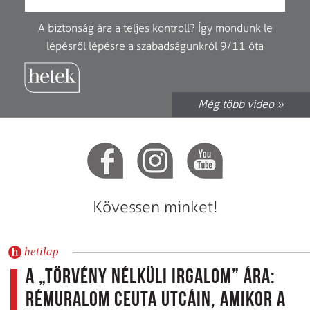
A biztonság ára a teljes kontroll? Így mondunk le
lépésről lépésre a szabadságunkról 9/11 óta
Még több video »
Kövessen minket!
hetilap
A „törvény nélküli irgalom” ára:
Rémuralom Ceuta utcáin, amikor a