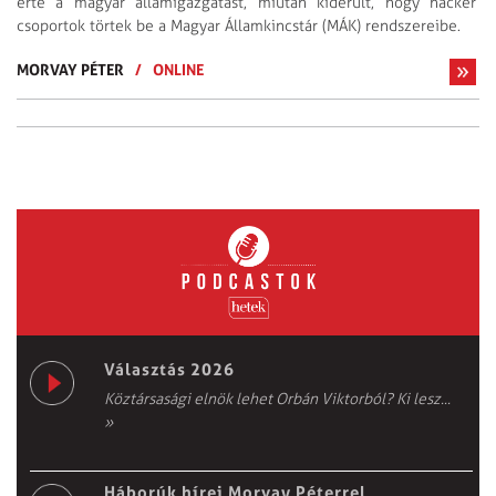
érte a magyar államigazgatást, miután kiderült, hogy hacker
csoportok törtek be a Magyar Államkincstár (MÁK) rendszereibe.
MORVAY PÉTER
/
ONLINE
Választás 2026
Köztársasági elnök lehet Orbán Viktorból? Ki lesz...
»
Háborúk hírei Morvay Péterrel