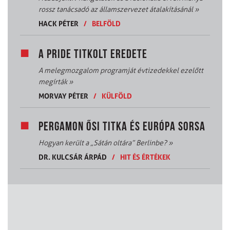
rossz tanácsadó az államszervezet átalakításánál
»
HACK PÉTER
/
BELFÖLD
A PRIDE TITKOLT EREDETE
A melegmozgalom programját évtizedekkel ezelőtt
megírták
»
MORVAY PÉTER
/
KÜLFÖLD
PERGAMON ŐSI TITKA ÉS EURÓPA SORSA
Hogyan került a „Sátán oltára” Berlinbe?
»
DR. KULCSÁR ÁRPÁD
/
HIT ÉS ÉRTÉKEK