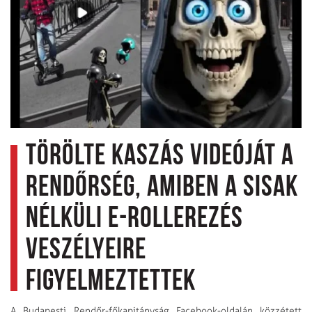
Törölte kaszás videóját a
rendőrség, amiben a sisak
nélküli e-rollerezés
veszélyeire
figyelmeztettek
A Budapesti Rendőr-főkapitányság Facebook-oldalán közzétett