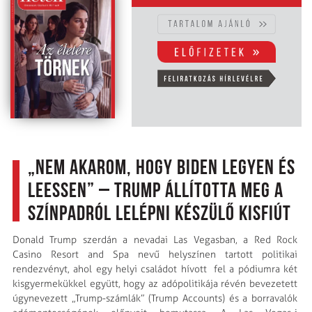
„Nem akarom, hogy Biden legyen és
leessen” – Trump állította meg a
színpadról lelépni készülő kisfiút
Donald Trump szerdán a nevadai Las Vegasban, a Red Rock
Casino Resort and Spa nevű helyszínen tartott politikai
rendezvényt, ahol egy helyi családot hívott fel a pódiumra két
kisgyermekükkel együtt, hogy az adópolitikája révén bevezetett
úgynevezett „Trump-számlák” (Trump Accounts) és a borravalók