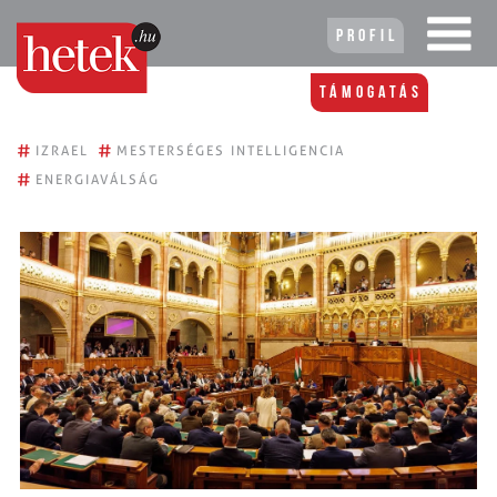
Profil
Támogatás
#
#
IZRAEL
MESTERSÉGES INTELLIGENCIA
#
ENERGIAVÁLSÁG