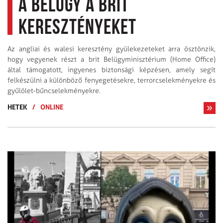
a belügy a brit
keresztényeket
Az angliai és walesi keresztény gyülekezeteket arra ösztönzik,
hogy vegyenek részt a brit Belügyminisztérium (Home Office)
által támogatott, ingyenes biztonsági képzésen, amely segít
felkészülni a különböző fenyegetésekre, terrorcselekményekre és
gyűlölet-bűncselekményekre.
HETEK
/
ONLINE