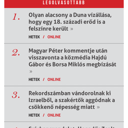
LEGOLVASOTTABB
1.
Olyan alacsony a Duna vízállása,
hogy egy 18. századi erőd is a
felszínre került
»
HETEK
/
ONLINE
2.
Magyar Péter kommentje után
visszavonta a közmédia Hajdú
Gábor és Borsa Miklós megbízását
»
HETEK
/
ONLINE
3.
Rekordszámban vándorolnak ki
Izraelből, a szakértők aggódnak a
csökkenő népesség miatt
»
HETEK
/
ONLINE