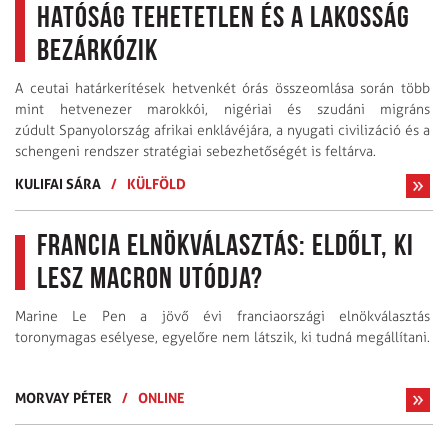
hatóság tehetetlen és a lakosság
bezárkózik
A ceutai határkerítések hetvenkét órás összeomlása során több
mint hetvenezer marokkói, nigériai és szudáni migráns
zúdult Spanyolország afrikai enklávéjára, a nyugati civilizáció és a
schengeni rendszer stratégiai sebezhetőségét is feltárva.
KULIFAI SÁRA
/
KÜLFÖLD
Francia elnökválasztás: Eldőlt, ki
lesz Macron utódja?
Marine Le Pen a jövő évi franciaországi elnökválasztás
toronymagas esélyese, egyelőre nem látszik, ki tudná megállítani.
MORVAY PÉTER
/
ONLINE