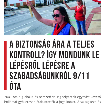
A biztonság ára a teljes
kontroll? Így mondunk le
lépésről lépésre a
szabadságunkról 9/11
óta
2001 óta a globális és nemzeti válsághelyzetek egymást követő
hullámai gyökeresen átalakították a jogalkotást. A válságkezelés