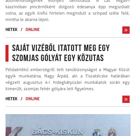
adómentességének előnyeit bemutassa. A Las Vegas-i
kaszinóban pincérnőként dolgozó édesanya épp megszólalt
volna, az egyik kisfiú hirtelen megindult a színpad széle felé,
mintha le akarna lépni.
HETEK
/
ONLINE
Saját vizéből itatott meg egy
szomjas gólyát egy közutas
Példaértékű emberségről tett tanúbizonyságot a Magyar Közút
egyik munkatársa, Nagy Árpád, aki a Tiszakécske határában
végzett augusztus 4-i hidegkátyúzási munkálatok során egy
kimerült, szomjas fehér gólyára lett figyelmes.
HETEK
/
ONLINE