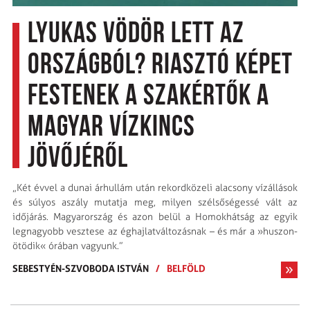
Lyukas vödör lett az
országból? Riasztó képet
festenek a szakértők a
magyar vízkincs
jövőjéről
„Két évvel a dunai árhullám után rekordközeli alacsony vízállások
és súlyos aszály mutatja meg, milyen szélsőségessé vált az
időjárás. Magyarország és azon belül a Homokhátság az egyik
legnagyobb vesztese az ég­hajlatváltozásnak – és már a »huszon­
ötödik« órában vagyunk.”
SEBESTYÉN-SZVOBODA ISTVÁN
/
BELFÖLD