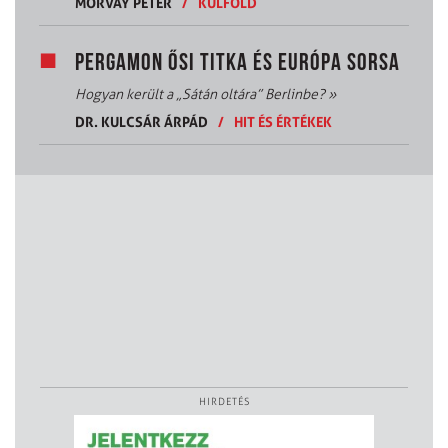
MORVAY PÉTER
/
KÜLFÖLD
PERGAMON ŐSI TITKA ÉS EURÓPA SORSA
Hogyan került a „Sátán oltára” Berlinbe?
»
DR. KULCSÁR ÁRPÁD
/
HIT ÉS ÉRTÉKEK
HIRDETÉS