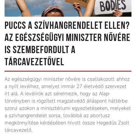
PUCCS A SZÍVHANGRENDELET ELLEN?
AZ EGÉSZSÉGÜGYI MINISZTER NŐVÉRE
IS SZEMBEFORDULT A
TÁRCAVEZETŐVEL
Az egészségügyi miniszter nővére is csatlakozott ahhoz
a nyílt levélhez, amelyet immár 27 életvédő szervezet
írt alá. A levélírók azt sérelmezik, hogy az Alap­
törvényben is rögzített magzatvédő álláspont háttérbe
szorul azokon a minisztériumi egyeztetéseken, melyeket
a szívhangrendelet sorsa, továbbá az abortusz
megkönnyítése kérdésében hívott össze Hegedűs Zsolt
tárcavezető.