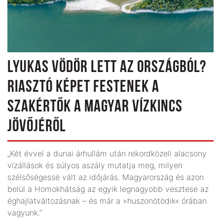
LYUKAS VÖDÖR LETT AZ ORSZÁGBÓL?
RIASZTÓ KÉPET FESTENEK A
SZAKÉRTŐK A MAGYAR VÍZKINCS
JÖVŐJÉRŐL
„Két évvel a dunai árhullám után rekordközeli alacsony
vízállások és súlyos aszály mutatja meg, milyen
szélsőségessé vált az időjárás. Magyarország és azon
belül a Homokhátság az egyik legnagyobb vesztese az
ég­hajlatváltozásnak – és már a »huszon­ötödik« órában
vagyunk.”