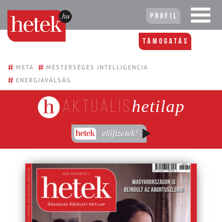
Profil
Támogatás
#
#
META
MESTERSÉGES INTELLIGENCIA
#
ENERGIAVÁLSÁG
hetilap
Aktuális