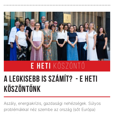
A LEGKISEBB IS SZÁMÍT? - E HETI
KÖSZÖNTŐNK
Aszály, energiakrízis, gazdasági nehézségek. Súlyos
problémákkal néz szembe az ország (sőt Európa)