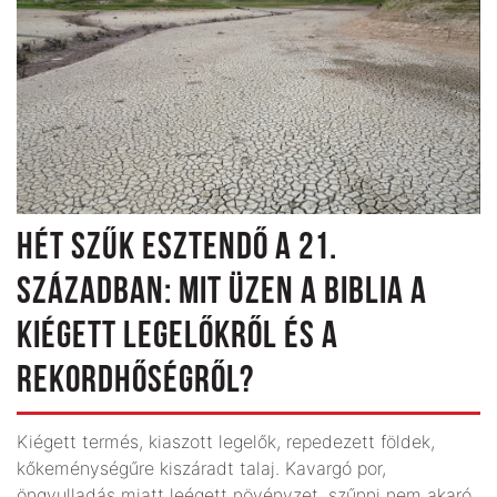
HÉT SZŰK ESZTENDŐ A 21.
SZÁZADBAN: MIT ÜZEN A BIBLIA A
KIÉGETT LEGELŐKRŐL ÉS A
REKORDHŐSÉGRŐL?
Kiégett termés, kiaszott legelők, repedezett földek,
kőkeménységűre kiszáradt talaj. Kavargó por,
öngyulladás miatt leégett növényzet, szűnni nem akaró