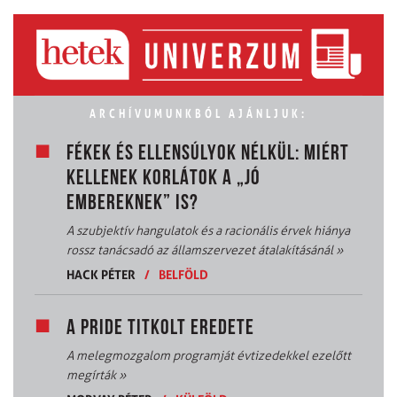
ARCHÍVUMUNKBÓL AJÁNLJUK:
FÉKEK ÉS ELLENSÚLYOK NÉLKÜL: MIÉRT
KELLENEK KORLÁTOK A „JÓ
EMBEREKNEK” IS?
A szubjektív hangulatok és a racionális érvek hiánya
rossz tanácsadó az államszervezet átalakításánál
»
HACK PÉTER
/
BELFÖLD
A PRIDE TITKOLT EREDETE
A melegmozgalom programját évtizedekkel ezelőtt
megírták
»