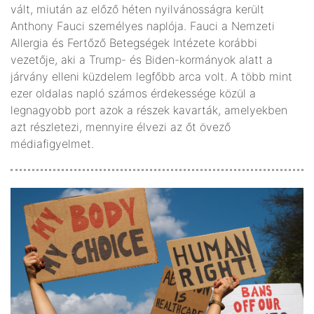
vált, miután az előző héten nyilvánosságra került
Anthony Fauci személyes naplója. Fauci a Nemzeti
Allergia és Fertőző Betegségek Intézete korábbi
vezetője, aki a Trump- és Biden-kormányok alatt a
járvány elleni küzdelem legfőbb arca volt. A több mint
ezer oldalas napló számos érdekessége közül a
legnagyobb port azok a részek kavarták, amelyekben
azt részletezi, mennyire élvezi az őt övező
médiafigyelmet.