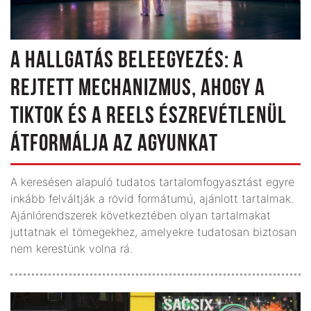
A HALLGATÁS BELEEGYEZÉS: A
REJTETT MECHANIZMUS, AHOGY A
TIKTOK ÉS A REELS ÉSZREVÉTLENÜL
ÁTFORMÁLJA AZ AGYUNKAT
A keresésen alapuló tudatos tartalomfogyasztást egyre
inkább felváltják a rövid formátumú, ajánlott tartalmak.
Ajánlórendszerek következtében olyan tartalmakat
juttatnak el tömegekhez, amelyekre tudatosan biztosan
nem kerestünk volna rá.