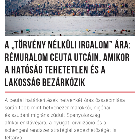
A „TÖRVÉNY NÉLKÜLI IRGALOM” ÁRA:
RÉMURALOM CEUTA UTCÁIN, AMIKOR
A HATÓSÁG TEHETETLEN ÉS A
LAKOSSÁG BEZÁRKÓZIK
A ceutai határkerítések hetvenkét órás összeomlása
során több mint hetvenezer marokkói, nigériai
és szudáni migráns zúdult Spanyolország
afrikai enklávéjára, a nyugati civilizáció és a
schengeni rendszer stratégiai sebezhetőségét is
feltárva.