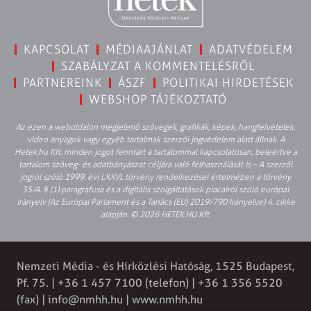
KAPCSOLAT
MÉDIAAJÁNLAT
ADATVÉDELEM
SZABÁLYZAT A KOMMENTELÉSRŐL
PARTNEREINK
ÁSZF
POLITIKAI HIRDETÉSEK
WEBSHOP TÁJÉKOZTATÓ
Az ezen a weboldalon megjelenő szövegek, grafikák, képek, hangfelvételek,
video anyagok vagy egyéb tartalmak szerzői jogvédelem alatt állnak. A
Hetek.hu Kft. minden jogot fenntart a tartalommal kapcsolatosan, beleértve a
tartalom szöveg- és adatbányászat céljára való felhasználását is – A szerzői
jogról szóló 1999. évi LXXVI. törvény rendelkezései értelmében a törvény
35/A. § (1) paragrafusa és a digitális szolgáltatások piacairól szóló európai
irányelv (Az Európai Parlament és a Tanács (EU) 2019/790 Irányelve) 4. cikke
alapján. © 2026 HETEK.HU Kft.
Nemzeti Média - és Hírközlési Hatóság, 1525 Budapest,
Pf. 75. | +36 1 457 7100 (telefon) | +36 1 356 5520
(fax) | info@nmhh.hu | www.nmhh.hu