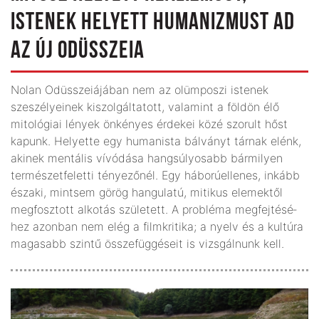
ISTENEK HELYETT HUMANIZMUST AD
AZ ÚJ ODÜSSZEIA
Nolan Odüsszeiájában nem az olümposzi istenek
szeszélyeinek kiszolgáltatott, valamint a földön élő
mitológiai lények önkényes érdekei közé szorult hőst
kapunk. Helyette egy humanista bálványt tárnak elénk,
akinek mentális vívódása hangsúlyo­sabb bármilyen
természet­feletti tényezőnél. Egy háborúellenes, inkább
északi, mintsem görög hangulatú, mitikus elemektől
megfosztott alkotás született. A probléma megfejtésé­
hez azonban nem elég a film­kritika; a nyelv és a kultúra
magasabb szintű össze­függéseit is vizsgálnunk kell.