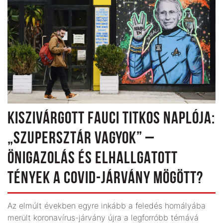
KISZIVÁRGOTT FAUCI TITKOS NAPLÓJA:
„SZUPERSZTÁR VAGYOK” –
ÖNIGAZOLÁS ÉS ELHALLGATOTT
TÉNYEK A COVID-JÁRVÁNY MÖGÖTT?
Az elmúlt években egyre inkább a feledés homályába
merült koronavírus-járvány újra a legforróbb témává