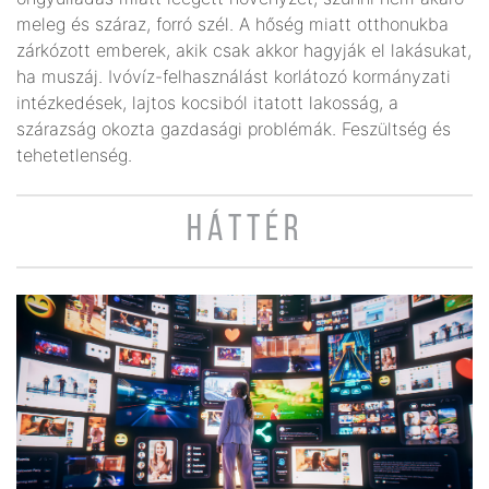
meleg és száraz, forró szél. A hőség miatt otthonukba
zárkózott emberek, akik csak akkor hagyják el lakásukat,
ha muszáj. Ivóvíz-felhasználást korlátozó kormányzati
intézkedések, lajtos kocsiból itatott lakosság, a
szárazság okozta gazdasági problémák. Feszültség és
tehetetlenség.
HÁTTÉR