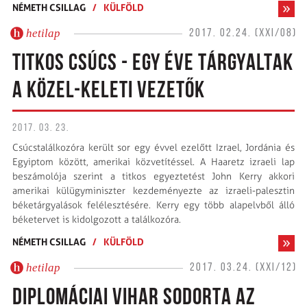
NÉMETH CSILLAG
/
KÜLFÖLD
hetilap
2017. 02.24. (XXI/08)
TITKOS CSÚCS - EGY ÉVE TÁRGYALTAK
A KÖZEL-KELETI VEZETŐK
2017. 03. 23.
Csúcstalálkozóra került sor egy évvel ezelőtt Izrael, Jordánia és
Egyiptom között, amerikai közvetítéssel. A Haaretz izraeli lap
beszámolója szerint a titkos egyeztetést John Kerry akkori
amerikai külügyminiszter kezdeményezte az izraeli-palesztin
béketárgyalások felélesztésére. Kerry egy több alapelvből álló
béketervet is kidolgozott a találkozóra.
NÉMETH CSILLAG
/
KÜLFÖLD
hetilap
2017. 03.24. (XXI/12)
DIPLOMÁCIAI VIHAR SODORTA AZ