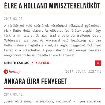
ÉLRE A HOLLAND MINISZTERELNÖKÖT
2017. 03. 23.
A törökökkel való csörtének köszönheti választási győzelmét
Mark Rutte Hollandiában. Az előzetes felmérések alapján úgy
tűnt, a miniszterelnök alulmarad a bevándorlásellenes Geert
Wildersszel szemben. Az Ankarával való feszültség azonban
Rutte malmára hajtotta a vizet, és végül meggyőző fölénnyel
került ki a voksolásból. A populistáktól tartó európai vezetés
megkönnyebbüléssel fogadta az eredményeket.
NÉMETH CSILLAG
/
KÜLFÖLD
hetilap
2017. 03.17. (XXI/11)
ANKARA ÚJRA FENYEGET
2017. 03. 16.
„Banánköztársaság, iszlamofóbia, nácizmus” – ilyen szavakkal