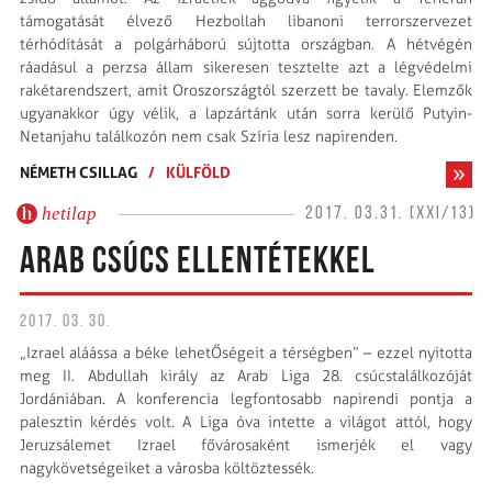
támogatását élvező Hezbollah libanoni terrorszervezet
térhódítását a polgárháború sújtotta országban. A hétvégén
ráadásul a perzsa állam sikeresen tesztelte azt a légvédelmi
rakétarendszert, amit Oroszországtól szerzett be tavaly. Elemzők
ugyanakkor úgy vélik, a lapzártánk után sorra kerülő Putyin-
Netanjahu találkozón nem csak Szíria lesz napirenden.
NÉMETH CSILLAG
/
KÜLFÖLD
hetilap
2017. 03.31. (XXI/13)
ARAB CSÚCS ELLENTÉTEKKEL
2017. 03. 30.
„Izrael aláássa a béke lehetŐségeit a térségben” – ezzel nyitotta
meg II. Abdullah király az Arab Liga 28. csúcstalálkozóját
Jordániában. A konferencia legfontosabb napirendi pontja a
palesztin kérdés volt. A Liga óva intette a világot attól, hogy
Jeruzsálemet Izrael fővárosaként ismerjék el vagy
nagykövetségeiket a városba költöztessék.