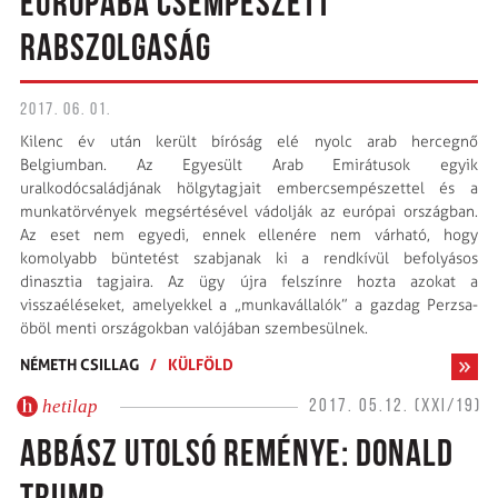
EURÓPÁBA CSEMPÉSZETT
RABSZOLGASÁG
2017. 06. 01.
Kilenc év után került bíróság elé nyolc arab hercegnő
Belgiumban. Az Egyesült Arab Emirátusok egyik
uralkodócsaládjának hölgytagjait embercsempészettel és a
munkatörvények megsértésével vádolják az európai országban.
Az eset nem egyedi, ennek ellenére nem várható, hogy
komolyabb büntetést szabjanak ki a rendkívül befolyásos
dinasztia tagjaira. Az ügy újra felszínre hozta azokat a
visszaéléseket, amelyekkel a „munkavállalók” a gazdag Perzsa-
öböl menti országokban valójában szembesülnek.
NÉMETH CSILLAG
/
KÜLFÖLD
hetilap
2017. 05.12. (XXI/19)
ABBÁSZ UTOLSÓ REMÉNYE: DONALD