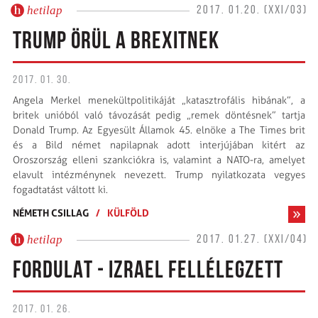
hetilap
2017. 01.20. (XXI/03)
TRUMP ÖRÜL A BREXITNEK
2017. 01. 30.
Angela Merkel menekültpolitikáját „katasztrofális hibának”, a
britek unióból való távozását pedig „remek döntésnek” tartja
Donald Trump. Az Egyesült Államok 45. elnöke a The Times brit
és a Bild német napilapnak adott interjújában kitért az
Oroszország elleni szankciókra is, valamint a NATO-ra, amelyet
elavult intézménynek nevezett. Trump nyilatkozata vegyes
fogadtatást váltott ki.
NÉMETH CSILLAG
/
KÜLFÖLD
hetilap
2017. 01.27. (XXI/04)
FORDULAT - IZRAEL FELLÉLEGZETT
2017. 01. 26.