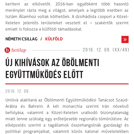
keríteni az elkövetőt. 2016-ban egyébként több hasonló
merénylet rázta meg a világot, amelyek a legtöbb esetben az
Iszlám Államhoz voltak köthetőek. A dzsihádista csoport a Közel-
Keleten jelentős területeket vesztett el – szakértők szerint
emiatt is fokozza a külföldi támadásokat.
NÉMETH CSILLAG
/
KÜLFÖLD
hetilap
2016. 12. 09. (XX/49)
ÚJ KIHÍVÁSOK AZ ÖBÖLMENTI
EGYÜTTMŰKÖDÉS ELŐTT
2016. 12. 08.
Unióvá alakítaná az Öbölmenti Együttműködési Tanácsot Szaúd-
Arábia és Bahrein. A két monarchia szerint Irán növekvő
befolyása, valamint a Közel-Keleten uralkodó bizonytalanság
miatt lenne szükség egy erőteljesebb regionális tömörülésre. Az
elképzelés szerint a tagállamok összehangolnák gazdasági és
politikai programjaikat, valamint közös katonai műveletekben