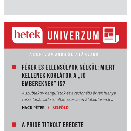
ARCHÍVUMUNKBÓL AJÁNLJUK:
FÉKEK ÉS ELLENSÚLYOK NÉLKÜL: MIÉRT
KELLENEK KORLÁTOK A „JÓ
EMBEREKNEK” IS?
A szubjektív hangulatok és a racionális érvek hiánya
rossz tanácsadó az államszervezet átalakításánál
»
HACK PÉTER
/
BELFÖLD
A PRIDE TITKOLT EREDETE