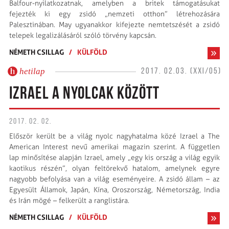
Balfour-nyilatkozatnak, amelyben a britek támogatásukat
fejezték ki egy zsidó „nemzeti otthon” létrehozására
Palesztinában. May ugyanakkor kifejezte nemtetszését a zsidó
telepek legalizálásáról szóló törvény kapcsán.
NÉMETH CSILLAG
/
KÜLFÖLD
hetilap
2017. 02.03. (XXI/05)
IZRAEL A NYOLCAK KÖZÖTT
2017. 02. 02.
Először került be a világ nyolc nagyhatalma közé Izrael a The
American Interest nevű amerikai magazin szerint. A független
lap minősítése alapján Izrael, amely „egy kis ország a világ egyik
kaotikus részén”, olyan feltörekvő hatalom, amelynek egyre
nagyobb befolyása van a világ eseményeire. A zsidó állam – az
Egyesült Államok, Japán, Kína, Oroszország, Németország, India
és Irán mögé – felkerült a ranglistára.
NÉMETH CSILLAG
/
KÜLFÖLD