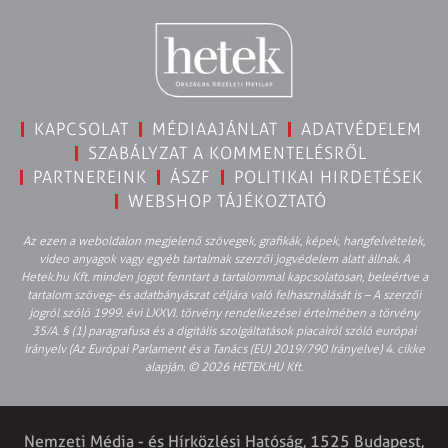
KAPCSOLAT
MÉDIAAJÁNLAT
ADATVÉDELEM
SZABÁLYZAT A KOMMENTELÉSRŐL
PARTNEREINK
ÁSZF
POLITIKAI HIRDETÉSEK
WEBSHOP TÁJÉKOZTATÓ
Az ezen a weboldalon megjelenő szövegek, grafikák, képek, hangfelvételek,
video anyagok vagy egyéb tartalmak szerzői jogvédelem alatt állnak. A
Hetek.hu Kft. minden jogot fenntart a tartalommal kapcsolatosan, beleértve a
tartalom szöveg- és adatbányászat céljára való felhasználását is – A szerzői
jogról szóló 1999. évi LXXVI. törvény rendelkezései értelmében a törvény
35/A. § (1) paragrafusa és a digitális szolgáltatások piacairól szóló európai
irányelv (Az Európai Parlament és a Tanács (EU) 2019/790 Irányelve) 4. cikke
alapján. © 2026 HETEK.HU Kft.
Nemzeti Média - és Hírközlési Hatóság, 1525 Budapest,