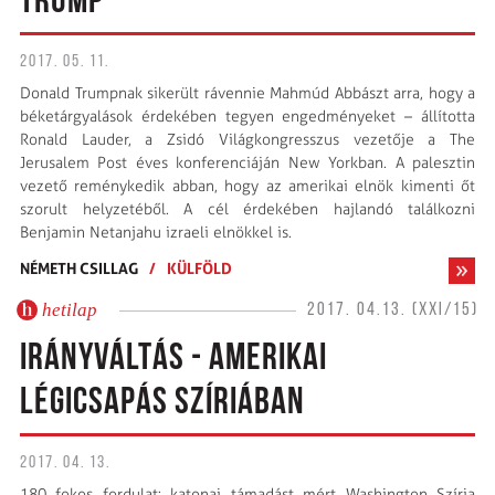
TRUMP
2017. 05. 11.
Donald Trumpnak sikerült rávennie Mahmúd Abbászt arra, hogy a
béketárgyalások érdekében tegyen engedményeket – állította
Ronald Lauder, a Zsidó Világkongresszus vezetője a The
Jerusalem Post éves konferenciáján New Yorkban. A palesztin
vezető reménykedik abban, hogy az amerikai elnök kimenti őt
szorult helyzetéből. A cél érdekében hajlandó találkozni
Benjamin Netanjahu izraeli elnökkel is.
NÉMETH CSILLAG
/
KÜLFÖLD
hetilap
2017. 04.13. (XXI/15)
IRÁNYVÁLTÁS - AMERIKAI
LÉGICSAPÁS SZÍRIÁBAN
2017. 04. 13.
180 fokos fordulat: katonai támadást mért Washington Szíria