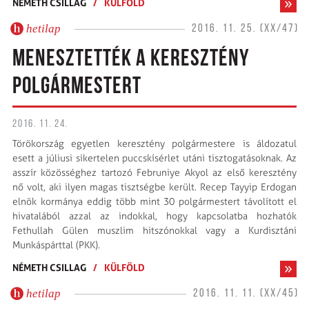
NÉMETH CSILLAG
/
KÜLFÖLD
hetilap
2016. 11. 25. (XX/47)
MENESZTETTÉK A KERESZTÉNY
POLGÁRMESTERT
2016. 11. 24.
Törökország egyetlen keresztény polgármestere is áldozatul
esett a júliusi sikertelen puccskísérlet utáni tisztogatásoknak. Az
asszír közösséghez tartozó Februniye Akyol az első keresztény
nő volt, aki ilyen magas tisztségbe került. Recep Tayyip Erdogan
elnök kormánya eddig több mint 30 polgármestert távolított el
hivatalából azzal az indokkal, hogy kapcsolatba hozhatók
Fethullah Gülen muszlim hitszónokkal vagy a Kurdisztáni
Munkáspárttal (PKK).
NÉMETH CSILLAG
/
KÜLFÖLD
hetilap
2016. 11. 11. (XX/45)