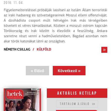
2016. 11. 04.
Figyelemeltereléssel próbálják lassítani az Iszlám Állam terroristái
az iraki hadsereg és szövetségeseinek Moszul elleni offenzíváját.
A dzsihádista csoport múlt hétvégén Irak más térségeiben
követett el véres támadásokat. Közben a moszuli ostrom kapcsán
Törökország és Irak között is éleződik a feszültség. Ankara
szeretne részt venni a hadműveletekben, Bagdad azonban nem
akar török katonákat látni az országban.
NÉMETH CSILLAG
/
KÜLFÖLD
« Előző
Következő »
Aktuális hetilap