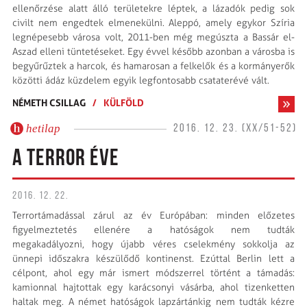
ellenőrzése alatt álló területekre léptek, a lázadók pedig sok
civilt nem engedtek elmenekülni. Aleppó, amely egykor Szíria
legnépesebb városa volt, 2011-ben még megúszta a Bassár el-
Aszad elleni tüntetéseket. Egy évvel később azonban a városba is
begyűrűztek a harcok, és hamarosan a felkelők és a kormányerők
közötti ádáz küzdelem egyik legfontosabb csataterévé vált.
NÉMETH CSILLAG
/
KÜLFÖLD
hetilap
2016. 12. 23. (XX/51-52)
A TERROR ÉVE
2016. 12. 22.
Terrortámadással zárul az év Európában: minden előzetes
figyelmeztetés ellenére a hatóságok nem tudták
megakadályozni, hogy újabb véres cselekmény sokkolja az
ünnepi időszakra készülődő kontinenst. Ezúttal Berlin lett a
célpont, ahol egy már ismert módszerrel történt a támadás:
kamionnal hajtottak egy karácsonyi vásárba, ahol tizenketten
haltak meg. A német hatóságok lapzártánkig nem tudták kézre