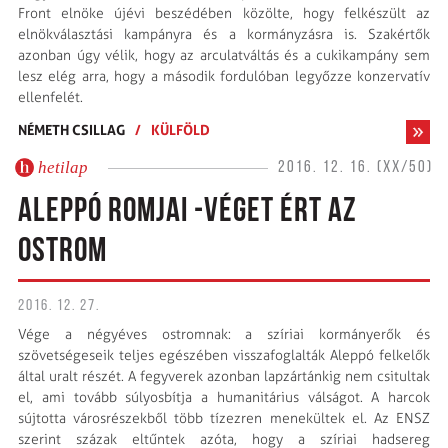
Front elnöke újévi beszédében közölte, hogy felkészült az
elnökválasztási kampányra és a kormányzásra is. Szakértők
azonban úgy vélik, hogy az arculatváltás és a cukikampány sem
lesz elég arra, hogy a második fordulóban legyőzze konzervatív
ellenfelét.
NÉMETH CSILLAG
/
KÜLFÖLD
hetilap
2016. 12. 16. (XX/50)
ALEPPÓ ROMJAI -VÉGET ÉRT AZ
OSTROM
2016. 12. 27.
Vége a négyéves ostromnak: a szíriai kormányerők és
szövetségeseik teljes egészében visszafoglalták Aleppó felkelők
által uralt részét. A fegyverek azonban lapzártánkig nem csitultak
el, ami tovább súlyosbítja a humanitárius válságot. A harcok
sújtotta városrészekből több tízezren menekültek el. Az ENSZ
szerint százak eltűntek azóta, hogy a szíriai hadsereg