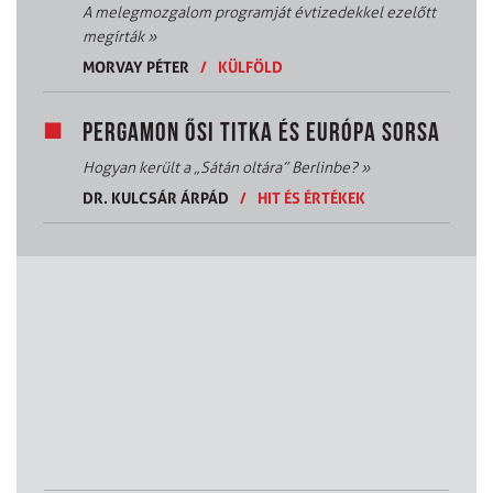
A melegmozgalom programját évtizedekkel ezelőtt
megírták
»
MORVAY PÉTER
/
KÜLFÖLD
PERGAMON ŐSI TITKA ÉS EURÓPA SORSA
Hogyan került a „Sátán oltára” Berlinbe?
»
DR. KULCSÁR ÁRPÁD
/
HIT ÉS ÉRTÉKEK