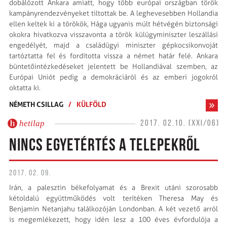
dobálózott Ankara amiatt, hogy több európai országban török
kampányrendezvényeket tiltottak be. A leghevesebben Hollandia
ellen keltek ki a törökök, Hága ugyanis múlt hétvégén biztonsági
okokra hivatkozva visszavonta a török külügyminiszter leszállási
engedélyét, majd a családügyi miniszter gépkocsikonvoját
tartóztatta fel és fordította vissza a német határ felé. Ankara
büntetőintézkedéseket jelentett be Hollandiával szemben, az
Európai Uniót pedig a demokráciáról és az emberi jogokról
oktatta ki.
NÉMETH CSILLAG
/
KÜLFÖLD
hetilap
2017. 02.10. (XXI/06)
NINCS EGYETÉRTÉS A TELEPEKRŐL
2017. 02. 09.
Irán, a palesztin békefolyamat és a Brexit utáni szorosabb
kétoldalú együttműködés volt terítéken Theresa May és
Benjamin Netanjahu találkozóján Londonban. A két vezető arról
is megemlékezett, hogy idén lesz a 100 éves évfordulója a