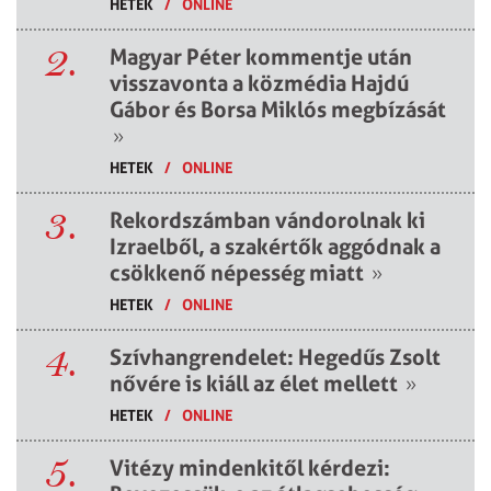
HETEK
/
ONLINE
2.
Magyar Péter kommentje után
visszavonta a közmédia Hajdú
Gábor és Borsa Miklós megbízását
»
HETEK
/
ONLINE
3.
Rekordszámban vándorolnak ki
Izraelből, a szakértők aggódnak a
csökkenő népesség miatt
»
HETEK
/
ONLINE
4.
Szívhangrendelet: Hegedűs Zsolt
nővére is kiáll az élet mellett
»
HETEK
/
ONLINE
5.
Vitézy mindenkitől kérdezi: