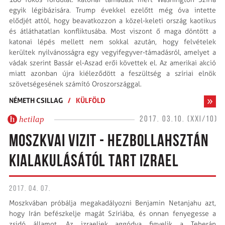
egyik légibázisára. Trump évekkel ezelőtt még óva intette
elődjét attól, hogy beavatkozzon a közel-keleti ország kao­­tikus
és átláthatatlan konfliktusába. Most viszont ő maga döntött a
katonai lépés mellett nem sokkal azután, hogy felvételek
kerültek nyilvánosságra egy vegyifegyver-támadásról, amelyet a
vádak szerint Bassár el-Aszad erői követtek el. Az amerikai akció
miatt azonban újra kiéleződött a feszültség a szíriai elnök
szövetségesének számító Oroszországgal.
NÉMETH CSILLAG
/
KÜLFÖLD
hetilap
2017. 03.10. (XXI/10)
MOSZKVAI VIZIT - HEZBOLLAHSZTÁN
KIALAKULÁSÁTÓL TART IZRAEL
2017. 04. 07.
Moszkvában próbálja megakadályozni Benjamin Netanjahu azt,
hogy Irán befészkelje magát Szíriába, és onnan fenyegesse a
zsidó államot. Az izraeliek aggódva figyelik a Teherán