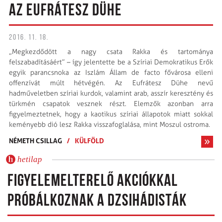
AZ EUFRÁTESZ DÜHE
2016. 11. 18.
„Megkezdődött a nagy csata Rakka és tartománya
felszabadításáért” – így jelentette be a Szíriai Demokratikus Erők
egyik parancsnoka az Iszlám Állam de facto fővárosa elleni
offenzívát múlt hétvégén. Az Eufrátesz Dühe nevű
hadműveletben szíriai kurdok, valamint arab, asszír keresztény és
türkmén csapatok vesznek részt. Elemzők azonban arra
figyelmeztetnek, hogy a kao­tikus szíriai állapotok miatt sokkal
keményebb dió lesz Rakka visszafoglalása, mint Moszul ostroma.
NÉMETH CSILLAG
/
KÜLFÖLD
hetilap
FIGYELEMELTERELŐ AKCIÓKKAL
PRÓBÁLKOZNAK A DZSIHÁDISTÁK