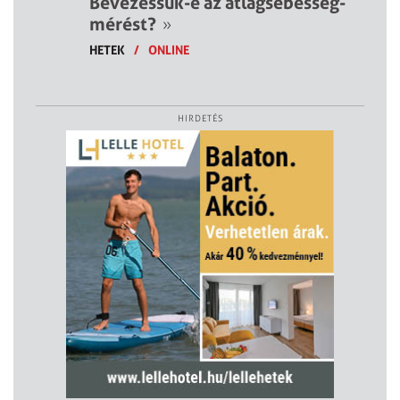
Bevezessük-e az átlagsebesség-
mérést?
»
HETEK
/
ONLINE
HIRDETÉS