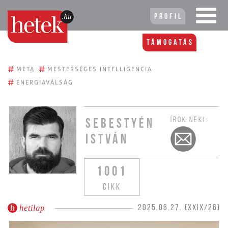
Profil
Támogatás
#
#
META
MESTERSÉGES INTELLIGENCIA
#
ENERGIAVÁLSÁG
ÍROK NEKI:
SEBESTYÉN
ISTVÁN
1001
CIKK
hetilap
2025.06.27. (XXIX/26)