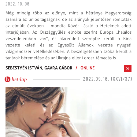
2022. 10. 06.
Még mindig több az előnye, mint a hátránya Magyarország
számára az uniós tagságnak, de az arányok jelentősen romlottak
az elmúlt években – mondta Kövér László a Heteknek adott
interjújában. Az Országgyűlés elnöke szerint Európa „halálos
veszedelemben van”, és alárendelt szerepbe került a Kína
vezette keleti és az Egyesült Államok vezette nyugati
világrendszer vetélkedésében. A beszélgetésben szóba került a
tanárok béremelése és az Ukrajna elleni orosz támadás is.
SEBESTYÉN ISTVÁN,
GAVRA GÁBOR
/
ONLINE
hetilap
2022.09.16. (XXVI/37)