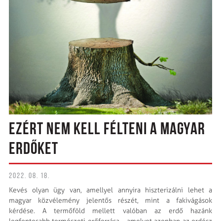
EZÉRT NEM KELL FÉLTENI A MAGYAR
ERDŐKET
2022. 08. 18.
Kevés olyan ügy van, amellyel annyira hiszterizálni lehet a
magyar közvélemény jelentős részét, mint a fakivágások
kérdése. A termőföld mellett valóban az erdő hazánk