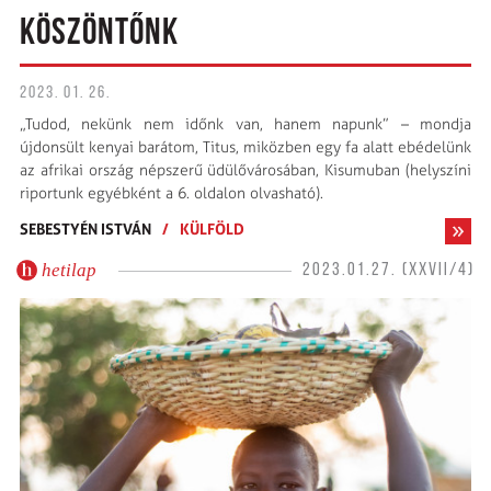
KÖSZÖNTŐNK
2023. 01. 26.
„Tudod, nekünk nem időnk van, hanem napunk” – mondja
újdonsült kenyai barátom, Titus, miközben egy fa alatt ebédelünk
az afrikai ország népszerű üdülővárosában, Kisumuban (helyszíni
riportunk egyébként a 6. oldalon olvasható).
SEBESTYÉN ISTVÁN
/
KÜLFÖLD
hetilap
2023.01.27. (XXVII/4)