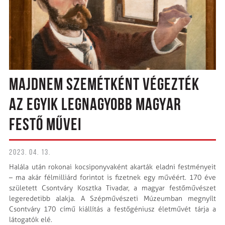
MAJDNEM SZEMÉTKÉNT VÉGEZTÉK
AZ EGYIK LEGNAGYOBB MAGYAR
FESTŐ MŰVEI
2023. 04. 13.
Halála után rokonai kocsiponyvaként akarták eladni festményeit
– ma akár félmilliárd forintot is fizetnek egy művéért. 170 éve
született Csontváry Kosztka Tivadar, a magyar festőművészet
legeredetibb alakja. A Szépművészeti Múzeumban megnyílt
Csontváry 170 című kiállítás a festőgéniusz életművét tárja a
látogatók elé.