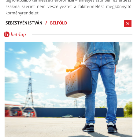
legfontosabb természeti erőforrása – amelyet azonban az erdész
szakma szerint nem veszélyeztet a fakitermelést megkönnyítő
kormányrendelet.
SEBESTYÉN ISTVÁN
/
BELFÖLD
hetilap