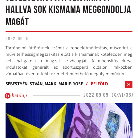
HALLVA SOK KISMAMA MEGGONDOLJA
MAGÁT
2022. 09. 15.
Történelmi áttörésnek számít a rendeletmódosítás, miszerint a
művi terhességmegszakítás előtt a kismamának kötelezően meg
kell hallgatnia a magzat szívhangját. A módosítás durva
indulatokat generált az abortuszpárti oldalon, miközben
várhatóan évente több ezer élet menthető meg ilyen módon.
SEBESTYÉN ISTVÁN,
MAKKI MARIE-ROSE
/
BELFÖLD
hetilap
2022.09.09. (XXVI/36)