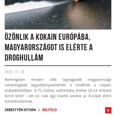
ÖZÖNLIK A KOKAIN EURÓPÁBA,
MAGYARORSZÁGOT IS ELÉRTE A
DROGHULLÁM
2022. 11. 10.
Nemrégiben minden idők legnagyobb magyarországi
kokainfogását jegyzőkönyvezhették a rendőrök a csepeli
szabadkikötőben. A 71 kilónyi szállítmány értéke 10-14 milliárd
forint lehet – ám ez csak egy kisebb szelete az Európát elérő
kokainhullámnak.
SEBESTYÉN ISTVÁN
/
BELFÖLD