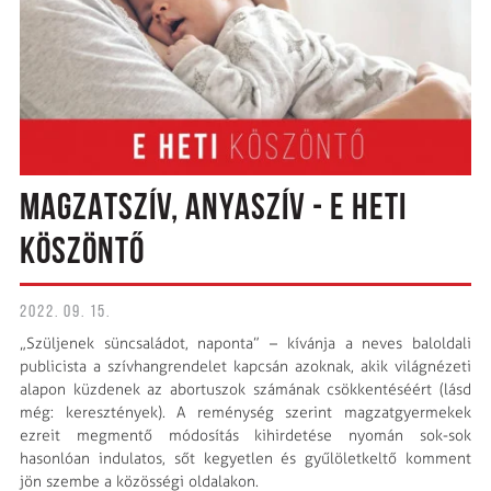
MAGZATSZÍV, ANYASZÍV - E HETI
KÖSZÖNTŐ
2022. 09. 15.
„Szüljenek süncsaládot, naponta” – kívánja a neves baloldali
publicista a szívhangrendelet kapcsán azoknak, akik világnézeti
alapon küzdenek az abortuszok számának csökkentéséért (lásd
még: keresztények). A reménység szerint magzatgyermekek
ezreit megmentő módosítás kihirdetése nyomán sok-sok
hasonlóan indulatos, sőt kegyetlen és gyűlöletkeltő komment
jön szembe a közösségi oldalakon.