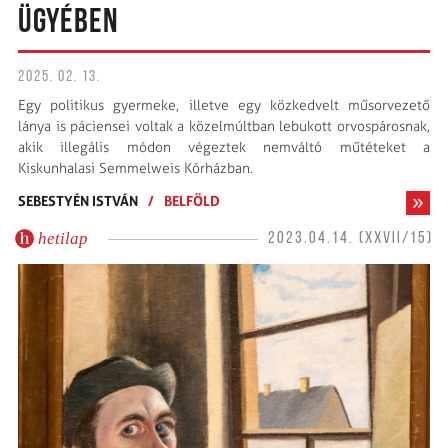
ÜGYÉBEN
2025. 02. 13.
Egy politikus gyermeke, illetve egy közkedvelt műsorvezető
lánya is páciensei voltak a közelmúltban lebukott orvospárosnak,
akik illegális módon végeztek nemváltó műtéteket a
Kiskunhalasi Semmelweis Kórházban.
SEBESTYÉN ISTVÁN
/
BELFÖLD
hetilap
2023.04.14. (XXVII/15)