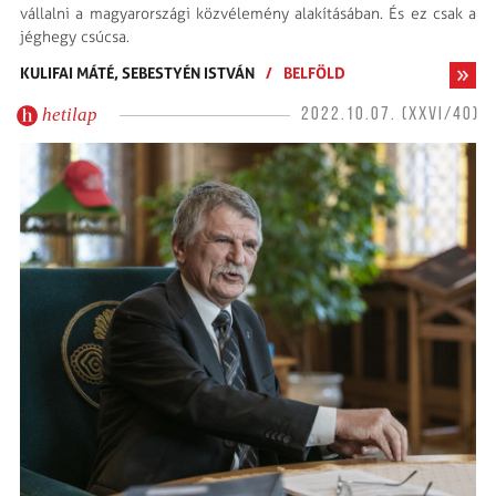
vállalni a magyarországi közvélemény alakításában. És ez csak a
jéghegy csúcsa.
KULIFAI MÁTÉ,
SEBESTYÉN ISTVÁN
/
BELFÖLD
hetilap
2022.10.07. (XXVI/40)