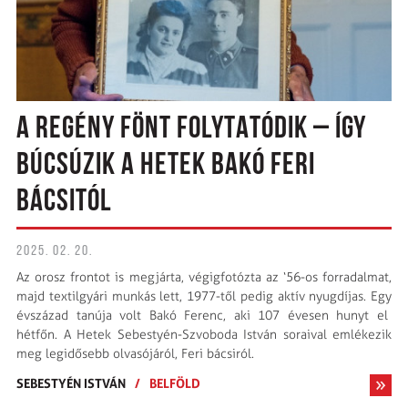
A REGÉNY FÖNT FOLYTATÓDIK – ÍGY
BÚCSÚZIK A HETEK BAKÓ FERI
BÁCSITÓL
2025. 02. 20.
Az orosz frontot is megjárta, végigfotózta az ‘56-os forradalmat,
majd textilgyári munkás lett, 1977-től pedig aktív nyugdíjas. Egy
évszázad tanúja volt Bakó Ferenc, aki 107 évesen hunyt el
hétfőn. A Hetek Sebestyén-Szvoboda István soraival emlékezik
meg legidősebb olvasójáról, Feri bácsiról.
SEBESTYÉN ISTVÁN
/
BELFÖLD