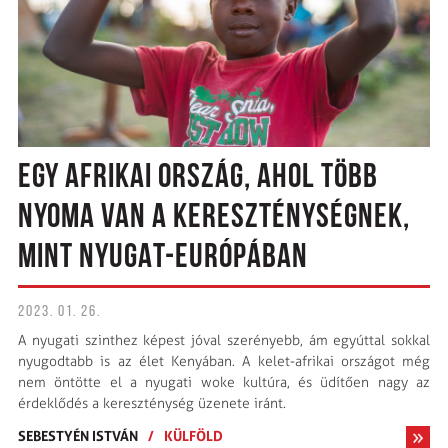
EGY AFRIKAI ORSZÁG, AHOL TÖBB
NYOMA VAN A KERESZTÉNYSÉGNEK,
MINT NYUGAT-EURÓPÁBAN
2023. 01. 26.
A nyugati szinthez képest jóval szerényebb, ám egyúttal sokkal
nyugodtabb is az élet Kenyában. A kelet-afrikai országot még
nem öntötte el a nyugati woke kultúra, és üdítően nagy az
érdeklődés a kereszténység üzenete iránt.
SEBESTYÉN ISTVÁN
/
KÜLFÖLD