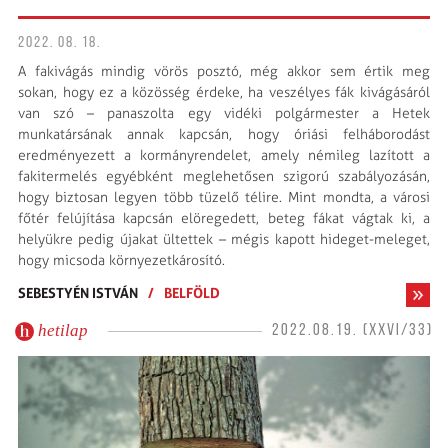
2022. 08. 18.
A fakivágás mindig vörös posztó, még akkor sem értik meg
sokan, hogy ez a közösség érdeke, ha veszélyes fák kivágásáról
van szó – panaszolta egy vidéki polgármester a Hetek
munkatársának annak kapcsán, hogy óriási felháborodást
eredményezett a kormányrendelet, amely némileg lazított a
fakitermelés egyébként meglehetősen szigorú szabályozásán,
hogy biztosan legyen több tüzelő télire. Mint mondta, a városi
főtér felújítása kapcsán elöregedett, beteg fákat vágtak ki, a
helyükre pedig újakat ültettek – mégis kapott hideget-meleget,
hogy micsoda környezetkárosító.
SEBESTYÉN ISTVÁN
/
BELFÖLD
hetilap
2022.08.19. (XXVI/33)