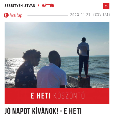
SEBESTYÉN ISTVÁN
/
HÁTTÉR
hetilap
2023.01.27. (XXVII/4)
JÓ NAPOT KÍVÁNOK! - E HETI