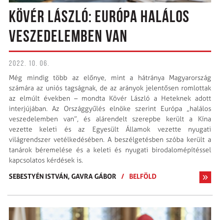
KÖVÉR LÁSZLÓ: EURÓPA HALÁLOS
VESZEDELEMBEN VAN
2022. 10. 06.
Még mindig több az előnye, mint a hátránya Magyarország
számára az uniós tagságnak, de az arányok jelentősen romlottak
az elmúlt években – mondta Kövér László a Heteknek adott
interjújában. Az Országgyűlés elnöke szerint Európa „halálos
veszedelemben van”, és alárendelt szerepbe került a Kína
vezette keleti és az Egyesült Államok vezette nyugati
világrendszer vetélkedésében. A beszélgetésben szóba került a
tanárok béremelése és a keleti és nyugati birodalomépítéssel
kapcsolatos kérdések is.
SEBESTYÉN ISTVÁN,
GAVRA GÁBOR
/
BELFÖLD