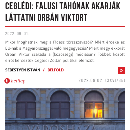
CEGLÉDI: FALUSI TAHÓNAK AKARJÁK
LÁTTATNI ORBÁN VIKTORT
2022. 09. 01.
Mikor inoghatnak meg a Fidesz törzsszavazói? Miért érdeke az
EU-nak a Magyarországgal való megegyezés? Miért megy ekkorát
Orbán Viktor szakálla a (közösségi) médiában? Többek között
erről kérdeztük Ceglédi Zoltán politikai elemzőt.
SEBESTYÉN ISTVÁN
/
BELFÖLD
hetilap
2022.09.02. (XXVI/35)