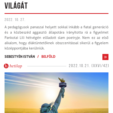
VILÁGÁT
2022. 10. 27.
A pedagógusok panaszai helyett sokkal inkább a fiatal generáció
és a közbeszéd aggasztó állapotára irányította rá a figyelmet
Pankotai Lili hétvégén előadott slam poetryje. Nem ez az első
alkalom, hogy diáktüntetőknek obszcenitással sikerül a figyelem
középpontjába kerülniük.
SEBESTYÉN ISTVÁN
/
BELFÖLD
hetilap
2022.10.21. (XXVI/42)