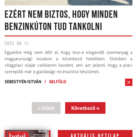
EZÉRT NEM BIZTOS, HOGY MINDEN
BENZINKÚTON TUD TANKOLNI
2022. 08. 11.
Egyelőre még nem dőlt el, hogy lesz-e elegendő üzemanyag a
magyar­országi kutakon a következő hetekben. Eközben a
világpiaci olajár csökkenni kezdett, ami azt jelenti, hogy a piaci
szereplők már a gazdasági recesszióra készülnek.
SEBESTYÉN ISTVÁN
/
BELFÖLD
« Előző
Következő »
Aktuális hetilap