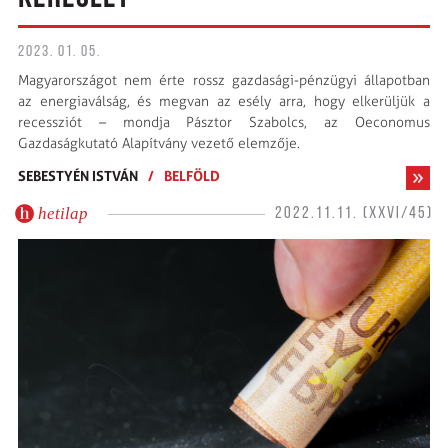
2023. 01. 05.
Magyarországot nem érte rossz gazdasági-pénzügyi állapotban
az energiaválság, és megvan az esély arra, hogy elkerüljük a
recessziót – mondja Pásztor Szabolcs, az Oeconomus
Gazdaságkutató Alapítvány vezető elemzője.
SEBESTYÉN ISTVÁN
/
BELFÖLD
hetilap
2022.11.11. (XXVI/45)