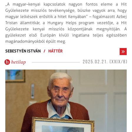
„A magyar–kenyai kapcsolatok nagyon fontos eleme a Hit
Gyülekezete missziós tevékenysége, büszke vagyok arra, hogy
magyar lelkészek erősítik a hitet Kenyában” – fogalmazott Azbej
Tristan államtitkár, a Hungary Helps program vezetője, a Hit
Gyülekezete kenyai missziós központjának megnyitóján. A
gyülekezet első Európán kívüli ingatlana teljes egészében
magánadományokból épült meg.
SEBESTYÉN ISTVÁN
/
HÁTTÉR
hetilap
2025.02.21. (XXIX/8)