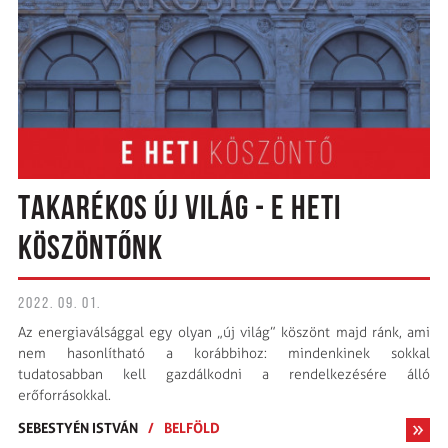
TAKARÉKOS ÚJ VILÁG - E HETI
KÖSZÖNTŐNK
2022. 09. 01.
Az energiaválsággal egy olyan „új világ” köszönt majd ránk, ami
nem hasonlítható a korábbihoz: mindenkinek sokkal
tudatosabban kell gazdálkodni a rendelkezésére álló
erőforrásokkal.
SEBESTYÉN ISTVÁN
/
BELFÖLD