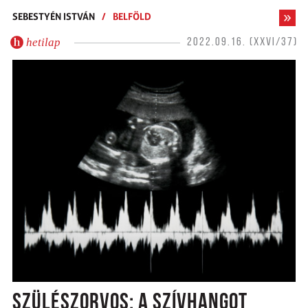
SEBESTYÉN ISTVÁN
/
BELFÖLD
hetilap
2022.09.16. (XXVI/37)
SZÜLÉSZORVOS: A SZÍVHANGOT