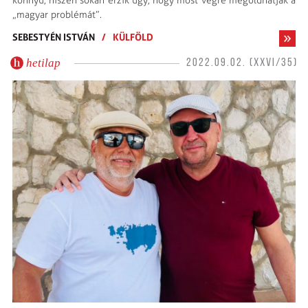
könnyű, hiszen sokan érzik úgy, hogy most végre megoldhatják a
„magyar problémát”.
SEBESTYÉN ISTVÁN
/
KÜLFÖLD
hetilap
2022.09.02. (XXVI/35)