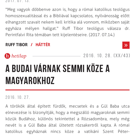
2017. 07. 13.
"Meg vagyok döbbenve azon is, hogy a római katolikus teológus
homoszexualitással és a Bibliával kapcsolatos, nyilvánosság előtt
elhangzott szavait nekem kell kritika alá vonnom, miközben saját
egyháza mélyen hallgat." Ruff Tibor teológus válasza dr.
Perintfalvi Rita témában tett kijelentéseire. (2017. 07.14.)
RUFF TIBOR
/
HÁTTÉR
hetilap
2016. 10. 28. (XX/43)
A BUDAI VÁRNAK SEMMI KÖZE A
MAGYAROKHOZ
2016. 10. 27.
A törökök által épített fürdők, mecsetek és a Gül Baba utca
elnevezése is bizonyítják, hogy a megszálló magyaroknak semmi
közük Budához, különös tekintettel a Rózsadombra, mely még
nevét is a Gül Baba által ültetett rózsakertről kapta. A római
katolikus egyháznak nincs köze a vatikáni Szent Péter-