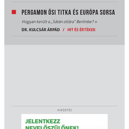
PERGAMON ŐSI TITKA ÉS EURÓPA SORSA
Hogyan került a „Sátán oltára” Berlinbe?
»
DR. KULCSÁR ÁRPÁD
/
HIT ÉS ÉRTÉKEK
HIRDETÉS