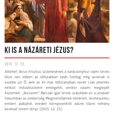
KI IS A NÁZÁRETI JÉZUS?
2015. 12. 23.
Jóllehet Jézus Krisztus születésének a karácsonyhoz vajmi kevés
köze van, ebben az időszakban talán futólag még azoknak is
eszébe jut Ő, akik az év más időszakaiban nevét csak jelentés
nélküli indulatszóként emlegetik, amikor valami meglepőt
észlelnek: „Jézusom!” Bárcsak igaz lenne szájukban ez a szóalak!
Írásunkban az emberiség Megmentőjének történeti, természetes,
emberi alakjáról, eredeti környezetéről adunk közre néhány
kevéssé ismert tényt. (2015. 12. 23.)