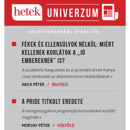
ARCHÍVUMUNKBÓL AJÁNLJUK:
FÉKEK ÉS ELLENSÚLYOK NÉLKÜL: MIÉRT
KELLENEK KORLÁTOK A „JÓ
EMBEREKNEK” IS?
A szubjektív hangulatok és a racionális érvek hiánya
rossz tanácsadó az államszervezet átalakításánál
»
HACK PÉTER
/
BELFÖLD
A PRIDE TITKOLT EREDETE
A melegmozgalom programját évtizedekkel ezelőtt
megírták
»
MORVAY PÉTER
/
KÜLFÖLD