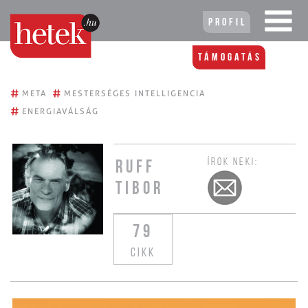
Profil
Támogatás
#
#
META
MESTERSÉGES INTELLIGENCIA
#
ENERGIAVÁLSÁG
ÍROK NEKI:
RUFF
TIBOR
79
CIKK