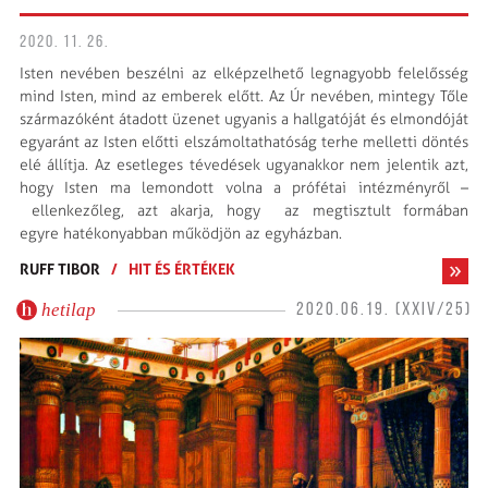
2020. 11. 26.
Isten nevében beszélni az elképzelhető legnagyobb felelősség
mind Isten, mind az emberek előtt. Az Úr nevében, mintegy Tőle
származóként átadott üzenet ugyanis a hallgatóját és elmondóját
egyaránt az Isten előtti elszámoltathatóság terhe melletti döntés
elé állítja. Az esetleges tévedések ugyanakkor nem jelentik azt,
hogy Isten ma lemondott volna a prófétai intézményről –
ellenkezőleg, azt akarja, hogy az megtisztult formában
egyre hatékonyabban működjön az egyházban.
RUFF TIBOR
/
HIT ÉS ÉRTÉKEK
hetilap
2020.06.19. (XXIV/25)