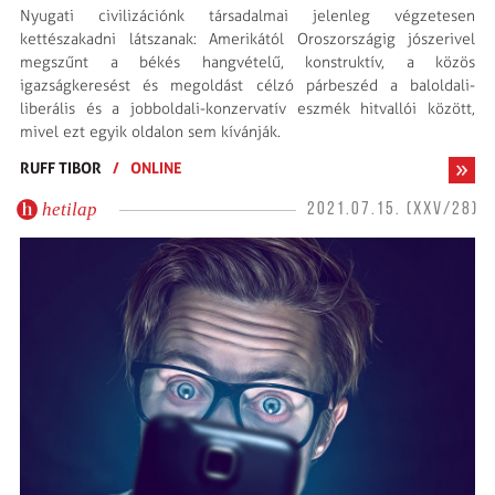
Nyugati civilizációnk társadalmai jelenleg végzetesen
kettészakadni látszanak: Amerikától Oroszországig jószerivel
megszűnt a békés hangvételű, konstruktív, a közös
igazságkeresést és megoldást célzó párbeszéd a baloldali-
liberális és a jobboldali-konzervatív eszmék hitvallói között,
mivel ezt egyik oldalon sem kívánják.
RUFF TIBOR
/
ONLINE
hetilap
2021.07.15. (XXV/28)