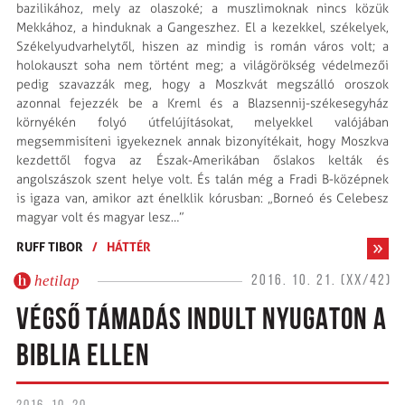
bazilikához, mely az olaszoké; a muszlimoknak nincs közük
Mekkához, a hinduknak a Gangeszhez. El a kezekkel, székelyek,
Székelyudvarhelytől, hiszen az mindig is román város volt; a
holokauszt soha nem történt meg; a világörökség védelmezői
pedig szavazzák meg, hogy a Moszkvát megszálló oroszok
azonnal fejezzék be a Kreml és a Blazsennij-székesegyház
környékén folyó útfelújításokat, melyekkel valójában
megsemmisíteni igyekeznek annak bizonyítékait, hogy Moszkva
kezdettől fogva az Észak-Amerikában őslakos kelták és
angolszászok szent helye volt. És talán még a Fradi B-középnek
is igaza van, amikor azt énelklik kórusban: „Borneó és Celebesz
magyar volt és magyar lesz…”
RUFF TIBOR
/
HÁTTÉR
hetilap
2016. 10. 21. (XX/42)
VÉGSŐ TÁMADÁS INDULT NYUGATON A
BIBLIA ELLEN