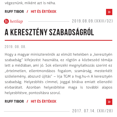
végeznünk, miként azt is néha.
RUFF TIBOR
/
HIT ÉS ÉRTÉKEK
hetilap
2019.08.09.(XXIII/32)
A KERESZTÉNY SZABADSÁGRÓL
2019. 08. 08.
Hogy a magyar miniszterelnök az elmúlt hetekben a „keresztyén
szabadság” kifejezést használta, ez rögtön a közbeszéd témája
lett a médiában, ami jó. Sok ellenzéki megnyilatkozás szerint ez
„értelmetlen, ellentmondásos fogalom, szamárság, mesterkélt
szólelemény, abszurd újítás” – írja TGM a hvg.hu-n A keresztyén
szabadság. Helyesbítés címmel, joggal bírálva emiatt ellenzéki
elvbarátait. Azonban helyesbítése maga is további alapos
helyesbítésre, pontosításra szorul.
RUFF TIBOR
/
HIT ÉS ÉRTÉKEK
2017. 07.14. (XXI/28)