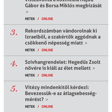
Gábor és Borsa Miklós megbízását
»
HETEK
/
ONLINE
3.
Rekordszámban vándorolnak ki
Izraelből, a szakértők aggódnak a
csökkenő népesség miatt
»
HETEK
/
ONLINE
4.
Szívhangrendelet: Hegedűs Zsolt
nővére is kiáll az élet mellett
»
HETEK
/
ONLINE
5.
Vitézy mindenkitől kérdezi:
Bevezessük-e az átlagsebesség-
mérést?
»
HETEK
/
ONLINE