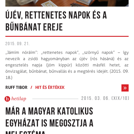
ÚJÉV, RETTENETES NAPOK ÉS A
BŰNBÁNAT EREJE
2015. 09. 21.
„Jámím nóráím”: „rettenetes napok”, „szörnyű napok” – így
nevezik a zsidó hagyományban az újév (rós hásáná) és az
engesztelés napja (jóm kippúr) közötti másfél hetet, az
önvizsgálat, bűnbánat, bűnvallás és a megtérés idejét. (2015. 09.
18.)
RUFF TIBOR
/
HIT ÉS ÉRTÉKEK
hetilap
2015. 03. 06. (XIX/10)
MÁR A MAGYAR KATOLIKUS
EGYHÁZAT IS MEGOSZTJA A