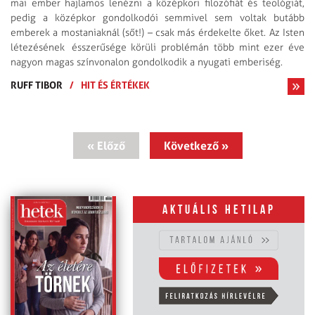
mai ember hajlamos lenézni a középkori filozófiát és teológiát,
pedig a középkor gondolkodói semmivel sem voltak butább
emberek a mostaniaknál (sőt!) – csak más érdekelte őket. Az Isten
létezésének ésszerűsége körüli problémán több mint ezer éve
nagyon magas színvonalon gondolkodik a nyugati emberiség.
RUFF TIBOR
/
HIT ÉS ÉRTÉKEK
« Előző
Következő »
Aktuális hetilap