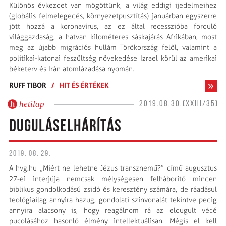
Különös évkezdet van mögöttünk, a világ eddigi ijedelmeihez
(globális felmelegedés, környezetpusztítás) januárban egyszerre
jött hozzá a koronavírus, az ez által recesszióba forduló
világgazdaság, a hatvan kilométeres sáskajárás Afrikában, most
meg az újabb migrációs hullám Törökország felől, valamint a
politikai-katonai feszültség növekedése Izrael körül az amerikai
béketerv és Irán atomlázadása nyomán.
RUFF TIBOR
/
HIT ÉS ÉRTÉKEK
hetilap
2019.08.30.(XXIII/35)
DUGULÁSELHÁRÍTÁS
2019. 08. 29.
A hvg.hu „Miért ne lehetne Jézus transznemű?” című augusztus
27-ei interjúja nemcsak mélységesen felháborító minden
biblikus gondolkodású zsidó és keresztény számára, de ráadásul
teológiailag annyira hazug, gondolati színvonalát tekintve pedig
annyira alacsony is, hogy reagálnom rá az eldugult vécé
pucolásához hasonló élmény intellektuálisan. Mégis el kell