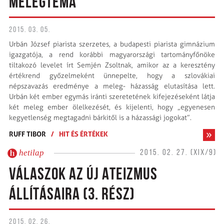
MELEGTÉMA
2015. 03. 05.
Urbán József piarista szerzetes, a budapesti piarista gimnázium
igazgatója, a rend korábbi magyarországi tartományfőnöke
tiltakozó levelet írt Semjén Zsoltnak, amikor az a keresztény
értékrend győzelmeként ünnepelte, hogy a szlovákiai
népszavazás eredménye a meleg- házasság elutasítása lett.
Urbán két ember egymás iránti szeretetének kifejezéseként látja
két meleg ember ölelkezését, és kijelenti, hogy „egyenesen
kegyetlenség megtagadni bárkitől is a házassági jogokat”.
RUFF TIBOR
/
HIT ÉS ÉRTÉKEK
hetilap
2015. 02. 27. (XIX/9)
VÁLASZOK AZ ÚJ ATEIZMUS
ÁLLÍTÁSAIRA (3. RÉSZ)
2015. 02. 26.