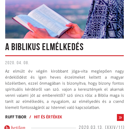
A BIBLIKUS ELMÉLKEDÉS
2020. 04. 08.
Az elmúlt év végén kirobbant jóga-vita meglepően nagy
érdeklődést és igen heves érzelmeket keltett a magyar
közéletben, ezzel önmagában is bizonyítva, hogy bizony fontos
spirituális kérdésről van szó. vajon a keresztények el akarnak
venni valami jót az emberektől? szó sincs róla: a Biblia maga is
tanít az elmélkedés, a nyugalom, az elmélyedés és a csend
kiemelt fontosságáról az Istennel való kapcsolatban.
RUFF TIBOR
/
HIT ÉS ÉRTÉKEK
hetilap
2020.03.13. (XXIV/11)