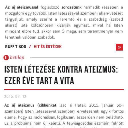
Az
új ateizmussal
sorozatunk
foglalkozó
harmadik részében a
mozgalom egy további, Isten létezésével szembeni ellen-vetését
tárgyaljuk, amely szerint a Teremtő és a szabadság (szabad
akarat) léte kölcsönösen kizárják egymást, mivel ha Isten
mindent előre tud, akkor sem Ő maga, sem teremtményei nem
lehetnek valóban szabadok.
RUFF TIBOR
/
HIT ÉS ÉRTÉKEK
hetilap
ISTEN LÉTEZÉSE KONTRA ATEIZMUS:
EZER ÉVE TART A VITA
2015. 02. 12.
Az új ateizmus (
cikkünket
lásd a Hetek 2015. január 30-i
számában) Isten létezésével szembeni érvelésének egyik fontos
eleme, hogy az racionálisan, logikusan, ésszerűen nem belátható.
Ez a probléma nem új keletű. A felvilágosodás eszméin felnőtt