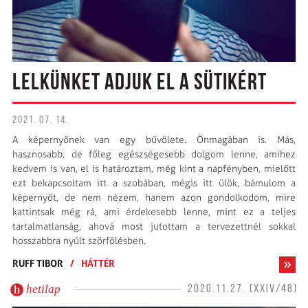
LELKÜNKET ADJUK EL A SÜTIKÉRT
2021. 07. 14.
A képernyőnek van egy bűvölete. Önmagában is. Más,
hasznosabb, de főleg egészségesebb dolgom lenne, amihez
kedvem is van, el is határoztam, még kint a napfényben, mielőtt
ezt bekapcsoltam itt a szobában, mégis itt ülök, bámulom a
képernyőt, de nem nézem, hanem azon gondolkodom, mire
kattintsak még rá, ami érdekesebb lenne, mint ez a teljes
tartalmatlanság, ahová most jutottam a tervezettnél sokkal
hosszabbra nyúlt szörfölésben.
RUFF TIBOR
/
HÁTTÉR
hetilap
2020.11.27. (XXIV/48)