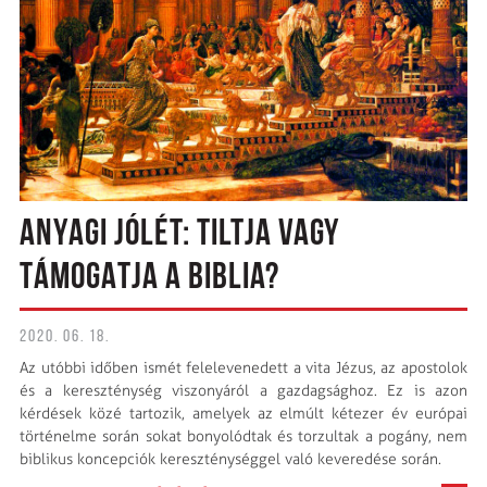
ANYAGI JÓLÉT: TILTJA VAGY
TÁMOGATJA A BIBLIA?
2020. 06. 18.
Az utóbbi időben ismét felelevenedett a vita Jézus, az apostolok
és a kereszténység viszonyáról a gazdagsághoz. Ez is azon
kérdések közé tartozik, amelyek az elmúlt kétezer év európai
történelme során sokat bonyolódtak és torzultak a pogány, nem
biblikus koncepciók kereszténységgel való keveredése során.