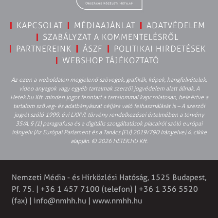
KAPCSOLAT
MÉDIAAJÁNLAT
ADATVÉDELEM
SZABÁLYZAT A KOMMENTELÉSRŐL
PARTNEREINK
ÁSZF
POLITIKAI HIRDETÉSEK
WEBSHOP TÁJÉKOZTATÓ
Az ezen a weboldalon megjelenő szövegek, grafikák, képek, hangfelvételek,
video anyagok vagy egyéb tartalmak szerzői jogvédelem alatt állnak. A
Hetek.hu Kft. minden jogot fenntart a tartalommal kapcsolatosan, beleértve a
tartalom szöveg- és adatbányászat céljára való felhasználását is – A szerzői
jogról szóló 1999. évi LXXVI. törvény rendelkezései értelmében a törvény
35/A. § (1) paragrafusa és a digitális szolgáltatások piacairól szóló európai
irányelv (Az Európai Parlament és a Tanács (EU) 2019/790 Irányelve) 4. cikke
alapján. © 2026 HETEK.HU Kft.
Nemzeti Média - és Hírközlési Hatóság, 1525 Budapest,
Pf. 75. | +36 1 457 7100 (telefon) | +36 1 356 5520
(fax) | info@nmhh.hu | www.nmhh.hu