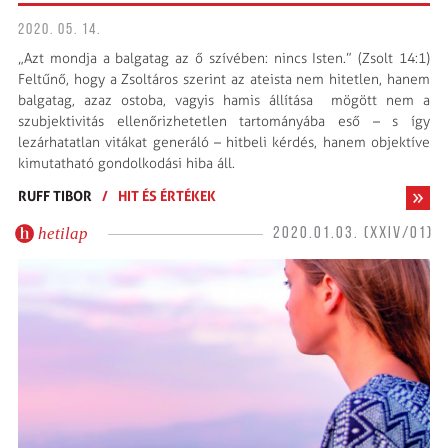
2020. 05. 14.
„Azt mondja a balgatag az ő szívében: nincs Isten.” (Zsolt 14:1)
Feltűnő, hogy a Zsoltáros szerint az ateista nem hitetlen, hanem
balgatag, azaz ostoba, vagyis hamis állítása mögött nem a
szubjektivitás ellenőrizhetetlen tartományába eső – s így
lezárhatatlan vitákat generáló – hitbeli kérdés, hanem objektíve
kimutatható gondolkodási hiba áll.
RUFF TIBOR
/
HIT ÉS ÉRTÉKEK
hetilap
2020.01.03. (XXIV/01)