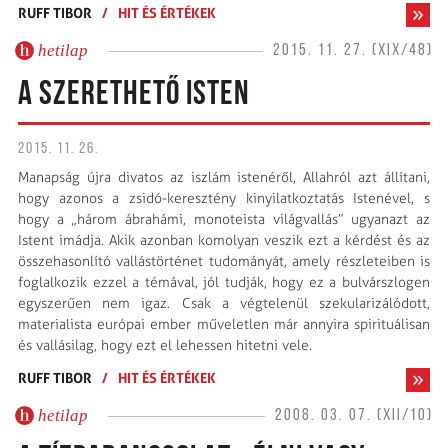
RUFF TIBOR
/
HIT ÉS ÉRTÉKEK
hetilap
2015. 11. 27. (XIX/48)
A SZERETHETŐ ISTEN
2015. 11. 26.
Manapság újra divatos az iszlám istenéről, Allahról azt állítani,
hogy azonos a zsidó-keresztény kinyilatkoztatás Istenével, s
hogy a „három ábrahámi, monoteista világvallás” ugyanazt az
Istent imádja. Akik azonban komolyan veszik ezt a kérdést és az
össze­hasonlító vallástörténet tudományát, amely részleteiben is
foglalkozik ezzel a témával, jól tudják, hogy ez a bulvárszlogen
egyszerűen nem igaz. Csak a végtelenül szekularizálódott,
materialista európai ember műveletlen már annyira spirituálisan
és vallásilag, hogy ezt el lehessen hitetni vele.
RUFF TIBOR
/
HIT ÉS ÉRTÉKEK
hetilap
2008. 03. 07. (XII/10)