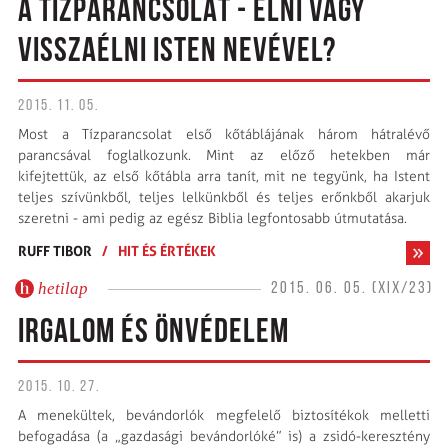
A TÍZPARANCSOLAT - ÉLNI VAGY
VISSZAÉLNI ISTEN NEVÉVEL?
2015. 11. 05.
Most a Tízparancsolat első kőtáblájának három hátralévő
parancsával foglalkozunk. Mint az előző hetekben már
kifejtettük, az első kőtábla arra tanít, mit ne tegyünk, ha Istent
teljes szívünkből, teljes lelkünkből és teljes erőnkből akarjuk
szeretni - ami pedig az egész Biblia legfontosabb útmutatása.
RUFF TIBOR
/
HIT ÉS ÉRTÉKEK
hetilap
2015. 06. 05. (XIX/23)
IRGALOM ÉS ÖNVÉDELEM
2015. 10. 27.
A menekültek, bevándorlók megfelelő biztosítékok melletti
befogadása (a „gazdasági bevándorlóké” is) a zsidó-keresztény