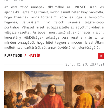
2016. 10. 20.
Az őszi zsidó ünnepek alkalmából az UNESCO szép kis
ajándékkal lepte meg Izraelt, midőn a múlt héten kinyilvánította,
hogy Izraelnek nincs történelmi köze és joga a Templom-
hegyhez, Jeruzsálem hívő zsidók számára legszentebb
pontjához. Válaszul Izrael felfüggesztette az együttműködést a
világszervezettel. Az éppen most zajló sátrak ünnepén viszont
keresztény küldöttségek sokasága vesz részt a világ szinte
minden országából, hogy hitet tegyen a modern Izrael Állam
melletti szolidaritásáról, sőt annak üdvtörténeti jelentőségéről.
RUFF TIBOR
/
HÁTTÉR
2015. 12. 23. (XIX/52)