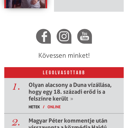
Kövessen minket!
LEGOLVASOTTABB
1.
Olyan alacsony a Duna vízállása,
hogy egy 18. századi erőd is a
felszínre került
»
HETEK
/
ONLINE
2.
Magyar Péter kommentje után
visszavonta a közmédia Hajdú