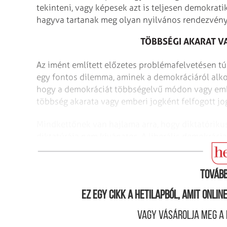
tekinteni, vagy képesek azt is teljesen demokrati
hagyva tartanak meg olyan nyilvános rendezvény
TÖBBSÉGI AKARAT V
Az imént említett előzetes problémafelvetésen tú
egy fontos dilemma, aminek a demokráciáról alko
hogy a demokráciát többségelvű módon vagy embe
többség akarata vagy emberi jogként felfogott j
Mindkettőnek van hajlama arra, hogy diktatórikus
diktatúrája nem kívánatos. A liberális demokráci
kitéve, hogy bizonyos csoportjogok túlburjánzása 
Tovább
Ez egy cikk a hetilapból, amit onli
Vagy vásárolja meg a 