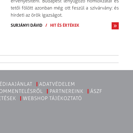
érvényesíteni. Budapest lenyűgöző homlokzatai és
tetői fölött azonban még ott feszül a szivárvány: és
hirdeti az örök igazságot.
SURJÁNYI DÁVID
/
HIT ÉS ÉRTÉKEK
ÉDIAAJÁNLAT
ADATVÉDELEM
KOMMENTELÉSRŐL
PARTNEREINK
ÁSZF
ETÉSEK
WEBSHOP TÁJÉKOZTATÓ