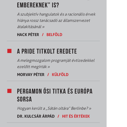
EMBEREKNEK” IS?
A szubjektív hangulatok és a racionális érvek
hiánya rossz tanácsadó az államszervezet
átalakításánál
»
HACK PÉTER
/
BELFÖLD
A PRIDE TITKOLT EREDETE
A melegmozgalom programját évtizedekkel
ezelőtt megírták
»
MORVAY PÉTER
/
KÜLFÖLD
PERGAMON ŐSI TITKA ÉS EURÓPA
SORSA
Hogyan került a „Sátán oltára” Berlinbe?
»
DR. KULCSÁR ÁRPÁD
/
HIT ÉS ÉRTÉKEK