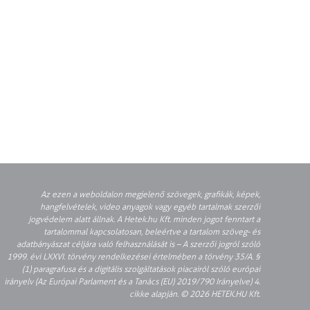
Az ezen a weboldalon megjelenő szövegek, grafikák, képek,
hangfelvételek, video anyagok vagy egyéb tartalmak szerzői
jogvédelem alatt állnak. A Hetek.hu Kft. minden jogot fenntart a
tartalommal kapcsolatosan, beleértve a tartalom szöveg- és
adatbányászat céljára való felhasználását is – A szerzői jogról szóló
1999. évi LXXVI. törvény rendelkezései értelmében a törvény 35/A. §
(1) paragrafusa és a digitális szolgáltatások piacairól szóló európai
irányelv (Az Európai Parlament és a Tanács (EU) 2019/790 Irányelve) 4.
cikke alapján. © 2026 HETEK.HU Kft.