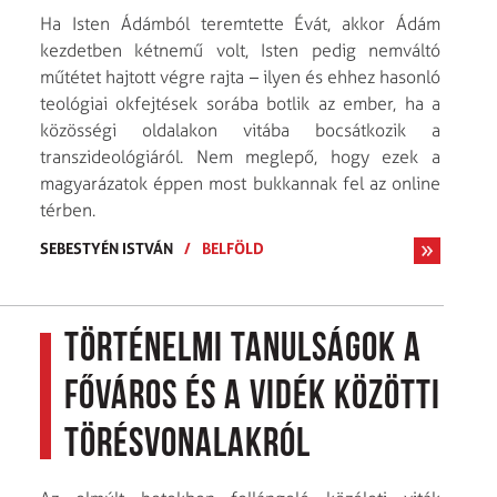
Ha Isten Ádámból teremtette Évát, akkor Ádám
kezdetben kétnemű volt, Isten pedig nemváltó
műtétet hajtott végre rajta – ilyen és ehhez hasonló
teológiai okfejtések sorába botlik az ember, ha a
közösségi oldalakon vitába bocsátkozik a
transzideológiáról. Nem meglepő, hogy ezek a
magyarázatok éppen most bukkannak fel az online
térben.
SEBESTYÉN ISTVÁN
/
BELFÖLD
Történelmi tanulságok a
főváros és a vidék közötti
törésvonalakról