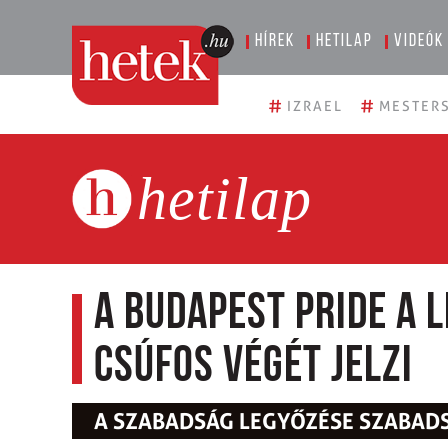
Hírek
Hetilap
Videók
#
#
IZRAEL
MESTERS
hetilap
A Budapest Pride a 
csúfos végét jelzi
A SZABADSÁG LEGYŐZÉSE SZABA