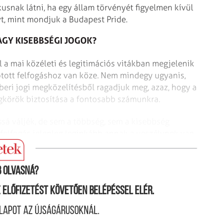
kusnak látni, ha egy állam törvényét figyelmen kívül
t, mint mondjuk a Budapest Pride.
AGY KISEBBSÉGI JOGOK?
l a mai közéleti és legitimációs vitákban megjelenik
tott felfogáshoz van köze. Nem mindegy ugyanis,
ri jogi megközelítésből ragadjuk meg, azaz, hogy a
ogkörök biztosítása a fontosabb számunkra.
sá váljék, de sem a többség, sem a kisebbség
afelfogás jelenleg leginkább annak a veszélynek van
révén kisebbségi totalitarizmus jön létre.
 olvasná?
ne előfizetést követően belépéssel elér.
lapot az újságárusoknál.