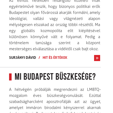
Az elmúlt hetekben fellángoló közéleti viták
egyértelművé teszik, hogy bizonyos politikai erők
Budapestet olyan fővárossá akarják formálni, amely
ideológiai, vallási vagy világnézeti alapon
mélységesen elszakad az ország többi részétől. Ma
egy globális kozmopolita elit kiépítésével
különösen könnyűvé vált e folyamat. Pedig a
történelem tanúsága szerint a központ
mesterséges elválasztása a vidéktől csak bajt okoz.
SURJÁNYI DÁVID
/
HIT ÉS ÉRTÉKEK
Mi Budapest büszkesége?
A hétvégén próbálják megrendezni az LMBTQ-
mozgalom éves büszkeségvonulását. Ezúttal
szabadságharcként aposztrofálják azt az ügyet,
amelyet immáron birodalmi kényszerrel akarnak