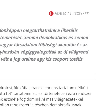
2025.07.04. (XXIX/27)
donképpen megtarthatnánk a liberális
s temetését. Semmi demokratikus és semmi
magyar társadalom többségi akaratán és az
yhozásán végiggyalogoltak az új világrend
vált a jog uralma egy kis csoport totális
ölcsi, filozófiai, transzcendens tartalom nélküli
ölti föl” tartalommal. Ha történetesen ez a rendszer
nak eszméje fog dominálni más világnézetekkel
tollah rendszerét is részben demokratikusnak