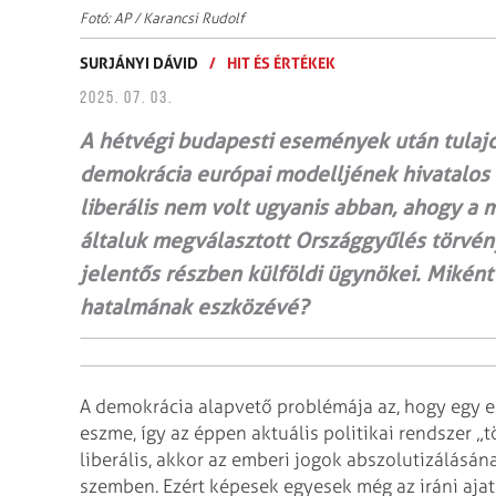
Fotó: AP / Karancsi Rudolf
SURJÁNYI DÁVID
/
HIT ÉS ÉRTÉKEK
2025. 07. 03.
A hétvégi budapesti események után tulaj
demokrácia európai modelljének hivatalo
liberális nem volt ugyanis abban, ahogy a 
általuk megválasztott Országgyűlés törvén
jelentős részben külföldi ügynökei. Miként 
hatalmának eszközévé?
A demokrácia alapvető problémája az, hogy egy erk
eszme, így az éppen aktuális politikai rendszer „t
liberális, akkor az emberi jogok abszolutizálásá
szemben. Ezért képesek egyesek még az iráni aja