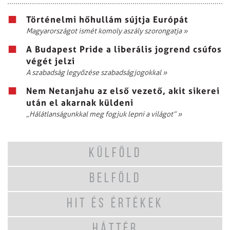
Történelmi hőhullám sújtja Európát
Magyarországot ismét komoly aszály szorongatja
»
A Budapest Pride a liberális jogrend csúfos
végét jelzi
A szabadság legyőzése szabadságjogokkal
»
Nem Netanjahu az első vezető, akit sikerei
után el akarnak küldeni
„Hálátlanságunkkal meg fogjuk lepni a világot”
»
KÜLFÖLD
BELFÖLD
HIT ÉS ÉRTÉKEK
HÁTTÉR