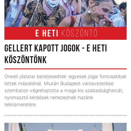
GELLERT KAPOTT JOGOK - E HETI
KÖSZÖNTŐNK
Orwell jóslatai beteljesedtek: egyesek jogai fontosabbak
lettek másokénál. Miután Budapest városvezetése
szombaton végrehajtotta a maga kis szabadságharcát,
nyomasztó kérdések nehezednek hazánk
lelkiismeretére.