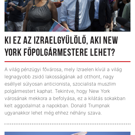
KI EZ AZ IZRAELGYÜLÖLŐ, AKI NEW
YORK FŐPOLGÁRMESTERE LEHET?
A világ pénzügyi fővárosa, mely Izraelen kívül a világ
legnagyobb zsidó lakosságának ad otthont, nagy
eséllyel súlyosan anticionista, szocialista muszlim
polgármestert kaphat. Tekintve, hogy New York
városának mekkora a befolyása, ez a kilátás sokakban
kelt aggodalmat a napokban. Donald Trumpnak
ugyanakkor lehet még ehhez néhány szava.