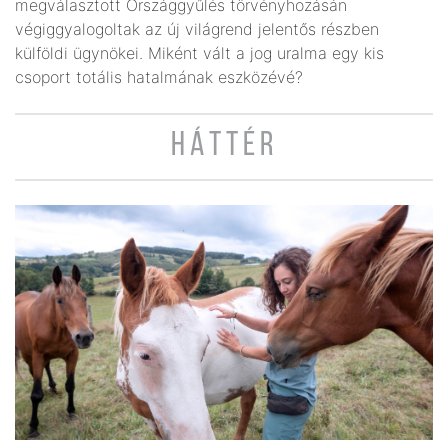
megválasztott Országgyűlés törvényhozásán
végiggyalogoltak az új világrend jelentős részben
külföldi ügynökei. Miként vált a jog uralma egy kis
csoport totális hatalmának eszközévé?
HÁTTÉR