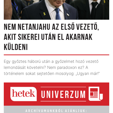
NEM NETANJAHU AZ ELSŐ VEZETŐ,
AKIT SIKEREI UTÁN EL AKARNAK
KÜLDENI
Egy győztes háború után a győzelmet hozó vezető
lemondását követelni? Nem paradoxon ez? A
történelem sokat sejtetően mosolyog: „Ugyan már!”
ARCHÍVUMUNKBÓL AJÁNLJUK: