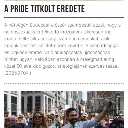
A PRIDE TITKOLT EREDETE
A hétvégén Budapest először szembesült azzal, hogy a
homoszexuális érdekvédő mozgalom sikeresen tud
maga mellé állítani nagy számban olyanokat, akik
maguk nem ezt az életmódot követik. A szabadsággal
és jogvédelemmel való árukapcsolás újdonságnak
tűnhet ugyan, valójában azonban a melegmarketing
közel 50 éve kidolgozott stratégiájának szerves része.
(2025.07.04.)