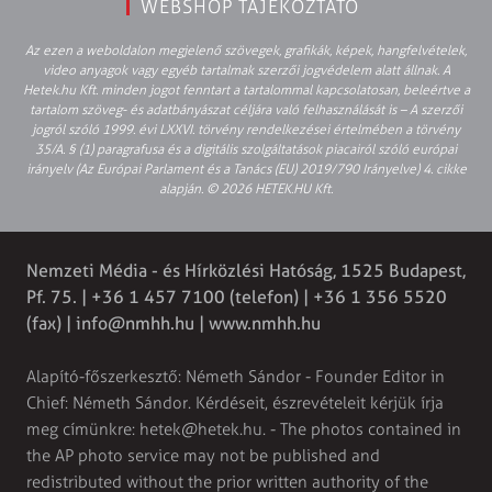
WEBSHOP TÁJÉKOZTATÓ
Az ezen a weboldalon megjelenő szövegek, grafikák, képek, hangfelvételek,
video anyagok vagy egyéb tartalmak szerzői jogvédelem alatt állnak. A
Hetek.hu Kft. minden jogot fenntart a tartalommal kapcsolatosan, beleértve a
tartalom szöveg- és adatbányászat céljára való felhasználását is – A szerzői
jogról szóló 1999. évi LXXVI. törvény rendelkezései értelmében a törvény
35/A. § (1) paragrafusa és a digitális szolgáltatások piacairól szóló európai
irányelv (Az Európai Parlament és a Tanács (EU) 2019/790 Irányelve) 4. cikke
alapján. © 2026 HETEK.HU Kft.
Nemzeti Média - és Hírközlési Hatóság, 1525 Budapest,
Pf. 75. | +36 1 457 7100 (telefon) | +36 1 356 5520
(fax) | info@nmhh.hu | www.nmhh.hu
Alapító-főszerkesztő: Németh Sándor - Founder Editor in
Chief: Németh Sándor. Kérdéseit, észrevételeit kérjük írja
meg címünkre: hetek@hetek.hu. - The photos contained in
the AP photo service may not be published and
redistributed without the prior written authority of the