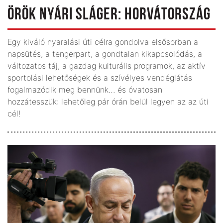
ÖRÖK NYÁRI SLÁGER: HORVÁTORSZÁG
Egy kiváló nyaralási úti célra gondolva elsősorban a
napsütés, a tengerpart, a gondtalan kikapcsolódás, a
változatos táj, a gazdag kulturális programok, az aktív
sportolási lehetőségek és a szívélyes vendéglátás
fogalmazódik meg bennünk… és óvatosan
hozzátesszük: lehetőleg pár órán belül legyen az az úti
cél!