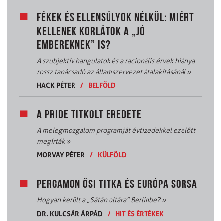
FÉKEK ÉS ELLENSÚLYOK NÉLKÜL: MIÉRT
KELLENEK KORLÁTOK A „JÓ
EMBEREKNEK” IS?
A szubjektív hangulatok és a racionális érvek hiánya
rossz tanácsadó az államszervezet átalakításánál
»
HACK PÉTER
/
BELFÖLD
A PRIDE TITKOLT EREDETE
A melegmozgalom programját évtizedekkel ezelőtt
megírták
»
MORVAY PÉTER
/
KÜLFÖLD
PERGAMON ŐSI TITKA ÉS EURÓPA SORSA
Hogyan került a „Sátán oltára” Berlinbe?
»
DR. KULCSÁR ÁRPÁD
/
HIT ÉS ÉRTÉKEK