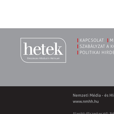
KAPCSOLAT
M
SZABÁLYZAT A 
POLITIKAI HIRD
Nemzeti Média - és Hí
www.nmhh.hu
Alapító-főszerkesztő: N