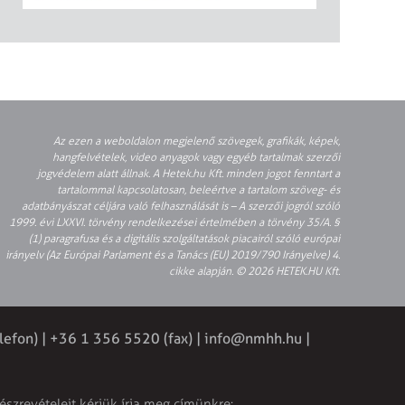
Az ezen a weboldalon megjelenő szövegek, grafikák, képek,
hangfelvételek, video anyagok vagy egyéb tartalmak szerzői
jogvédelem alatt állnak. A Hetek.hu Kft. minden jogot fenntart a
tartalommal kapcsolatosan, beleértve a tartalom szöveg- és
adatbányászat céljára való felhasználását is – A szerzői jogról szóló
1999. évi LXXVI. törvény rendelkezései értelmében a törvény 35/A. §
(1) paragrafusa és a digitális szolgáltatások piacairól szóló európai
irányelv (Az Európai Parlament és a Tanács (EU) 2019/790 Irányelve) 4.
cikke alapján. © 2026 HETEK.HU Kft.
elefon) | +36 1 356 5520 (fax) | info@nmhh.hu |
észrevételeit kérjük írja meg címünkre: