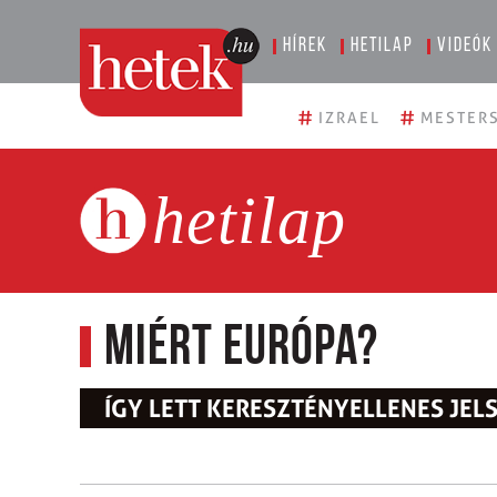
Hírek
Hetilap
Videók
#
#
IZRAEL
MESTERS
hetilap
Miért Európa?
ÍGY LETT KERESZTÉNYELLENES JEL