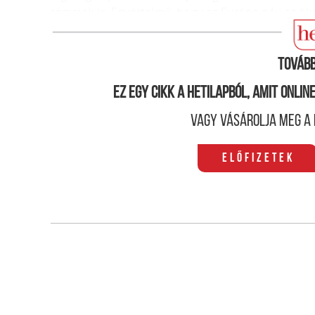
római­ak is. Egyértelmű, hogy az Európa név az ó
közös identitás vagy valamilyen magasabb civilizá
Tovább
Ez egy cikk a hetilapból, amit onli
Vagy vásárolja meg a 
Előfizetek