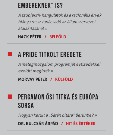
EMBEREKNEK” IS?
A szubjektív hangulatok és a racionális érvek
hiánya rossz tanácsadó az államszervezet
átalakításánál
»
HACK PÉTER
/
BELFÖLD
A PRIDE TITKOLT EREDETE
A melegmozgalom programját évtizedekkel
ezelőtt megírták
»
MORVAY PÉTER
/
KÜLFÖLD
PERGAMON ŐSI TITKA ÉS EURÓPA
SORSA
Hogyan került a „Sátán oltára” Berlinbe?
»
DR. KULCSÁR ÁRPÁD
/
HIT ÉS ÉRTÉKEK