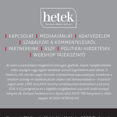
KAPCSOLAT
MÉDIAAJÁNLAT
ADATVÉDELEM
SZABÁLYZAT A KOMMENTELÉSRŐL
PARTNEREINK
ÁSZF
POLITIKAI HIRDETÉSEK
WEBSHOP TÁJÉKOZTATÓ
Az ezen a weboldalon megjelenő szövegek, grafikák, képek, hangfelvételek,
video anyagok vagy egyéb tartalmak szerzői jogvédelem alatt állnak. A
Hetek.hu Kft. minden jogot fenntart a tartalommal kapcsolatosan, beleértve a
tartalom szöveg- és adatbányászat céljára való felhasználását is – A szerzői
jogról szóló 1999. évi LXXVI. törvény rendelkezései értelmében a törvény
35/A. § (1) paragrafusa és a digitális szolgáltatások piacairól szóló európai
irányelv (Az Európai Parlament és a Tanács (EU) 2019/790 Irányelve) 4. cikke
alapján. © 2026 HETEK.HU Kft.