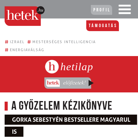
Profil
Támogatás
#
#
IZRAEL
MESTERSÉGES INTELLIGENCIA
#
ENERGIAVÁLSÁG
hetilap
A győzelem kézikönyve
GORKA SEBESTYÉN BESTSELLERE MAGYARUL
IS