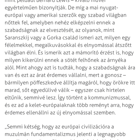
egyértelműen bizonyítják. De míg a mai nyugat-
európai vagy amerikai szerzők egy szabad világban
nőttek fel, amelyben nehéz elképzelni ennek a
szabadságnak az elvesztését, az olyanok, mint
Saranszkij vagy a Gorka család ismeri azt, milyen egy
félelmekkel, megalkuvásokkal és elnyomással átszőtt
világban élni. És ismerik azt a mámorító érzést is, hogy
milyen kikerülni ennek a sötét felhőnek az árnyéka
alól. Mint ahogy azt is tudták, hogy a szabadságnak ára
van és ezt az árat érdemes vállalni, mert a gonosz –
bármilyen pöffeszkedve állítja magáról, hogy örökre itt
marad, sőt egyedülivé válik – egyszer csak hirtelen
eltűnik, semmivé lesz. Így történt a kommunizmussal,
és ez ad a kelet-európaiaknak több reményt arra, hogy
érdemes ellenállni az új elnyomással szemben.
„Semmi kétség, hogy az európai civilizációra a
muzulmán fundamentalizmus jelenti a legnagyobb