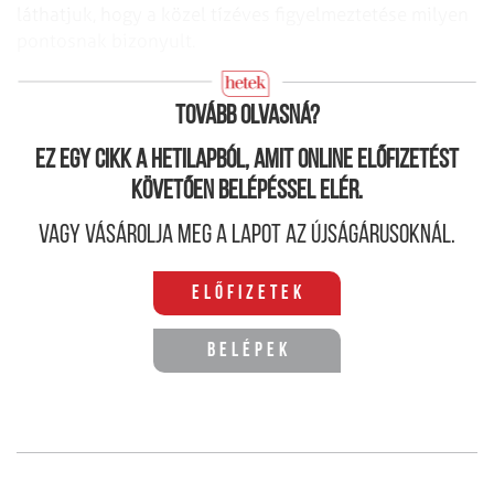
láthatjuk, hogy a közel tízéves figyelmeztetése milyen
pontosnak bizonyult.
A könyv megvásárolható a kiadó weboldalán:
Tovább olvasná?
Ez egy cikk a hetilapból, amit online előfizetést
követően belépéssel elér.
Vagy vásárolja meg a lapot az újságárusoknál.
Előfizetek
Belépek