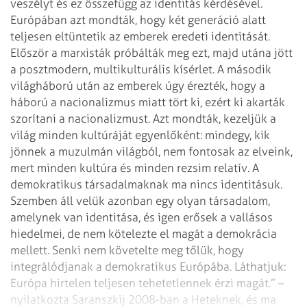
veszélyt és ez összefügg az identitás kérdésével.
Európában azt mondták, hogy két generáció alatt
teljesen eltüntetik az emberek eredeti identitását.
Először a marxisták próbálták meg ezt, majd utána jött
a posztmodern, multikulturális kísérlet. A második
világháború után az emberek úgy érezték, hogy a
háború a nacionalizmus miatt tört ki, ezért ki akarták
szorítani a nacionalizmust. Azt mondták, kezeljük a
világ minden kultúráját egyenlőként: mindegy, kik
jönnek a muzulmán világból, nem fontosak az elveink,
mert minden kultúra és minden rezsim relatív. A
demokratikus társadalmaknak ma nincs identitásuk.
Szemben áll velük azonban egy olyan társadalom,
amelynek van identitása, és igen erősek a vallásos
hiedelmei, de nem kötelezte el magát a demokrácia
mellett. Senki nem követelte meg tőlük, hogy
integrálódjanak a demokratikus Európába. Láthatjuk:
Európa hirtelen teljesen tehetetlennek érzi magát.” –
nyilatkozta Saranszkij 2008-ban a Heteknek, és ma