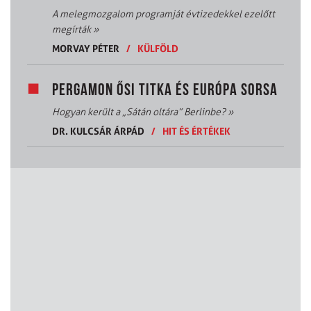
A melegmozgalom programját évtizedekkel ezelőtt
megírták
»
MORVAY PÉTER
/
KÜLFÖLD
PERGAMON ŐSI TITKA ÉS EURÓPA SORSA
Hogyan került a „Sátán oltára” Berlinbe?
»
DR. KULCSÁR ÁRPÁD
/
HIT ÉS ÉRTÉKEK