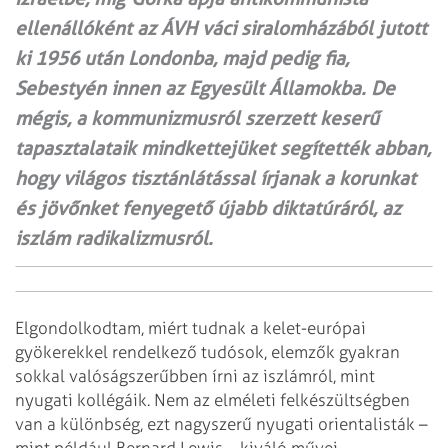
ellenállóként az ÁVH váci siralomházából jutott
ki 1956 után Londonba, majd pedig fia,
Sebestyén innen az Egyesült Államokba. De
mégis, a kommunizmusról szerzett keserű
tapasztalataik mindkettejüket segítették abban,
hogy világos tisztánlátással írjanak a korunkat
és jövőnket fenyegető újabb diktatúráról, az
iszlám radikalizmusról.
Elgondolkodtam, miért tudnak a kelet-európai
gyökerekkel rendelkező tudósok, elemzők gyakran
sokkal valóságszerűbben írni az iszlámról, mint
nyugati kollégáik. Nem az elméleti felkészültségben
van a különbség, ezt nagyszerű nyugati orientalisták –
mint például Bernard Lewis – kiváló művei