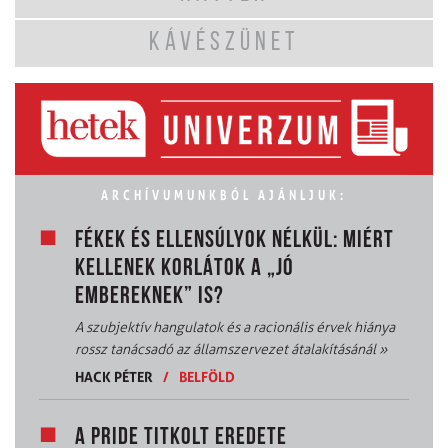
KÁVÉSZÜNET
ARCHÍVUMUNKBÓL AJÁNLJUK:
FÉKEK ÉS ELLENSÚLYOK NÉLKÜL: MIÉRT
KELLENEK KORLÁTOK A „JÓ
EMBEREKNEK” IS?
A szubjektív hangulatok és a racionális érvek hiánya
rossz tanácsadó az államszervezet átalakításánál
»
HACK PÉTER
/
BELFÖLD
A PRIDE TITKOLT EREDETE