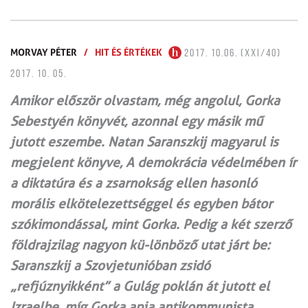
MORVAY PÉTER
/
HIT ÉS ÉRTÉKEK
2017. 10.06. (XXI/40)
2017. 10. 05.
Amikor először olvastam, még angolul, Gorka
Sebestyén könyvét, azonnal egy másik mű
jutott eszembe. Natan Saranszkij magyarul is
megjelent könyve, A demokrácia védelmében ír
a diktatúra és a zsarnokság ellen hasonló
morális elkötelezettséggel és egyben bátor
szókimondással, mint Gorka. Pedig a két szerző
földrajzilag nagyon kü-lönböző utat járt be:
Saranszkij a Szovjetunióban zsidó
„refjúznyikként” a Gulág poklán át jutott el
Izraelbe, míg Gorka apja antikommunista