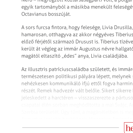
egyik tartományból a másikba menekült feleségé
Octavianus bosszúját.
A sors furcsa fintora, hogy felesége, Livia Drusilla
hamarosan, otthagyva az akkor négyéves Tiberiust
előző férjétől származó Drusust is. Tiberius tízéve
került át végleg az immár Augustus névre hallgat
magától eltaszító „édes” anya, Livia családjába.
Az illusztris patríciuscsaládba született, és immá
természetesen politikusi pályára lépett, melynek 
nehézkesen kommunikáló ifjú ettől fogva harminc
részét. Remek hadvezér vált belőle. Sikert siker
jeleskedett a harctéren – visszaszerezte a pártus
csapatai élén sorban meghódította a mai Svájc, A
Szerbia területét. Úgy tűnt, a magánéletben is me
Augustus legjobb barátjának, Vipsanius Agrippána
született.