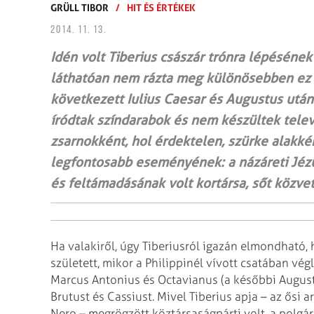
GRÜLL TIBOR
/
HIT ÉS ÉRTÉKEK
2014. 11. 13.
Idén volt Tiberius császár trónra lépéséne
láthatóan nem rázta meg különösebben ez a 
következett Iulius Caesar és Augustus után
íródtak színdarabok és nem készültek televí
zsarnokként, hol érdektelen, szürke alakkén
legfontosabb eseményének: a názáreti Jézus
és feltámadásának volt kortársa, sőt közve
Ha valakiről, úgy Tiberiusról igazán elmondható
született, mikor a Philippinél vívott csatában vé
Marcus Antonius és Octavianus (a későbbi Augustu
Brutust és Cassiust. Mivel Tiberius apja – az ősi 
Nero – megrögzött köztársaságpárti volt, a polgá