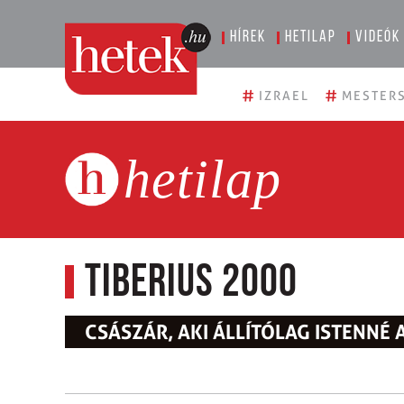
Hírek
Hetilap
Videók
#
#
IZRAEL
MESTERS
hetilap
Tiberius 2000
CSÁSZÁR, AKI ÁLLÍTÓLAG ISTENNÉ 