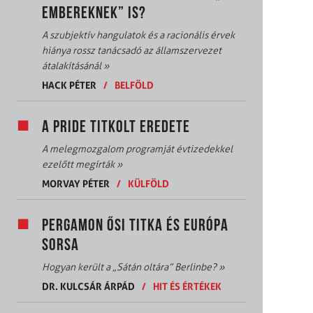
EMBEREKNEK” IS?
A szubjektív hangulatok és a racionális érvek
hiánya rossz tanácsadó az államszervezet
átalakításánál
»
HACK PÉTER
/
BELFÖLD
A PRIDE TITKOLT EREDETE
A melegmozgalom programját évtizedekkel
ezelőtt megírták
»
MORVAY PÉTER
/
KÜLFÖLD
PERGAMON ŐSI TITKA ÉS EURÓPA
SORSA
Hogyan került a „Sátán oltára” Berlinbe?
»
DR. KULCSÁR ÁRPÁD
/
HIT ÉS ÉRTÉKEK