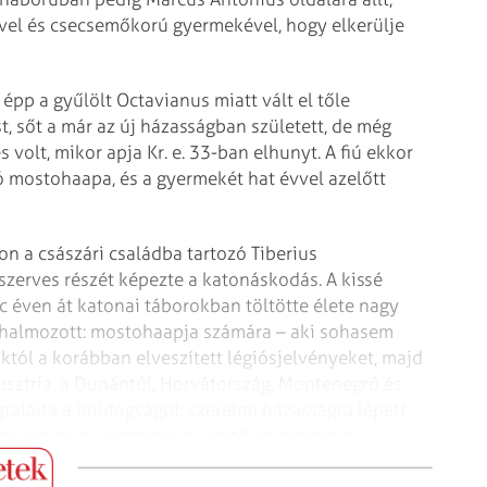
vel és csecsemőkorú gyermekével, hogy elkerülje
, épp a gyűlölt Octavianus miatt vált el tőle
, sőt a már az új házasságban született, de még
s volt, mikor apja Kr. e. 33-ban elhunyt. A fiú ekkor
ó mostohaapa, és a gyermekét hat évvel azelőtt
ron a császári családba tartozó Tiberius
szerves részét képezte a katonáskodás. A kissé
 éven át katonai táborokban töltötte élete nagy
re halmozott: mostohaapja számára – aki sohasem
októl a korábban elveszített légiósjelvényeket, majd
usztria, a Dunántúl, Horvátország, Montenegró és
gtalálta a boldogságot: szerelmi házasságra lépett
k lányával, Vipsaniával, akitől gyermeke is