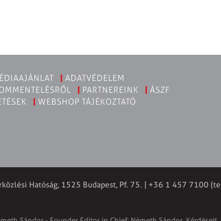
ÉDIAAJÁNLAT
ADATVÉDELEM
KOMMENTELÉSRŐL
PARTNEREINK
ÁSZF
ETÉSEK
WEBSHOP TÁJÉKOZTATÓ
rközlési Hatóság, 1525 Budapest, Pf. 75. | +36 1 457 7100 (t
émeth Sándor - Founder Editor in Chief: Németh Sándor. Kérdéseit, 