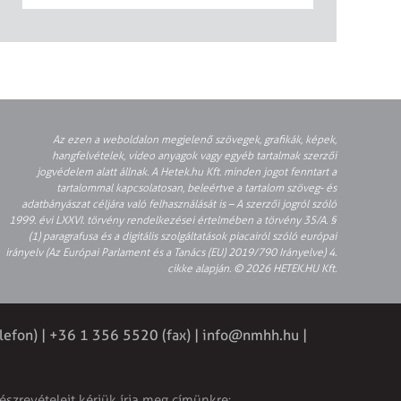
Az ezen a weboldalon megjelenő szövegek, grafikák, képek,
hangfelvételek, video anyagok vagy egyéb tartalmak szerzői
jogvédelem alatt állnak. A Hetek.hu Kft. minden jogot fenntart a
tartalommal kapcsolatosan, beleértve a tartalom szöveg- és
adatbányászat céljára való felhasználását is – A szerzői jogról szóló
1999. évi LXXVI. törvény rendelkezései értelmében a törvény 35/A. §
(1) paragrafusa és a digitális szolgáltatások piacairól szóló európai
irányelv (Az Európai Parlament és a Tanács (EU) 2019/790 Irányelve) 4.
cikke alapján. © 2026 HETEK.HU Kft.
elefon) | +36 1 356 5520 (fax) | info@nmhh.hu |
észrevételeit kérjük írja meg címünkre: