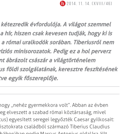
2014. 11. 14. (XVIII/46)
k kétezredik évfordulója. A világot szemmel
hír, hiszen csak kevesen tudják, hogy ki is
 a római uralkodók sorában. Tiberiusról nem
ziós mini­sorozatok. Pedig ez a hol perverz
t ábrázolt császár a világ­történelem
 földi szolgálatának, keresztre feszítésének
tve egyik főszereplője.
, hogy „nehéz gyermekkora volt”. Abban az évben
gleg elveszett a szabad római köztársaság, mivel
s) egyesített seregei legyőzték Caesar gyilkosait:
arisztokrata családból származó Tiberius Claudius
rháborúban pedig Marcus Antonius oldalára állt,