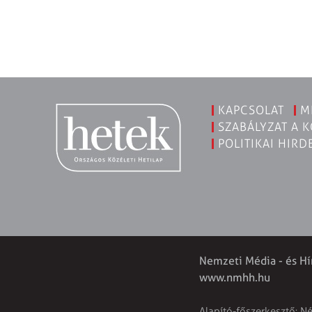
KAPCSOLAT
M
SZABÁLYZAT A 
POLITIKAI HIRD
Nemzeti Média - és Hí
www.nmhh.hu
Alapító-főszerkesztő: N