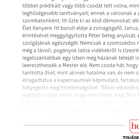
többet prédikált vagy több csodát tett volna, mi
leghűségesebb tanítványait; ennek a városnak a 
szombatonként; itt űzte ki az első démonokat; eb
Élet Kenyere. Itt borult eléje a zsinagógafő, Jairu
érintésével meggyógyította Péter beteg anyósát, 
szolgájának egészségét. Nemcsak a szomszédos ná
még a távoli, pogányok lakta vidékekről is tízezré
legelszántabbak egy ízben még házának tetejét 
leereszthessék a Mester elé. Nem csoda hát, hogy 
tanította őket, mint akinek hatalma van, és nem 
elragadtatva a kapernaumiak képmutató, farizeus
bélyegezte meg hitetlenségüket: "Ekkor elkezdé
legtöbb csodái lettek, hogy nem tértek meg: Te is 
fogsz megaláztatni, mert ha Szodomában történte
mind e mai napig megmaradt volna."
Kapernaum e
Mai halászok Kapernaum környékén