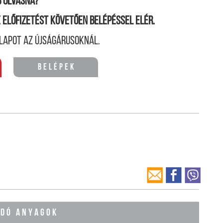
 olvasná?
ne előfizetést követően belépéssel elér.
lapot az újságárusoknál.
Belépek
ÓDÓ ANYAGOK