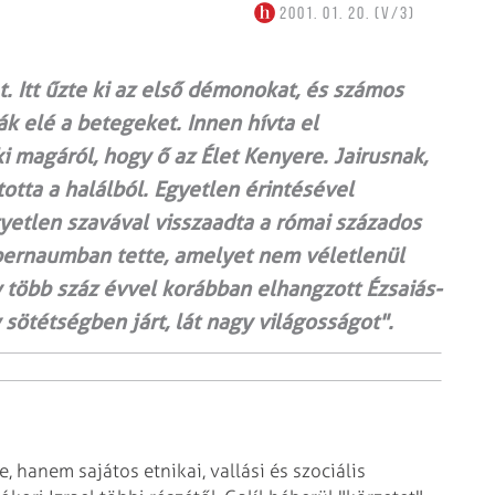
2001. 01. 20. (V/3)
. Itt űzte ki az első démonokat, és számos
k elé a betegeket. Innen hívta el
ki magáról, hogy ő az Élet Kenyere. Jairusnak,
otta a halálból. Egyetlen érintésével
yetlen szavával visszaadta a római százados
pernaumban tette, amelyet nem véletlenül
 több száz évvel korábban elhangzott Ézsaiás-
y sötétségben járt, lát nagy világosságot".
 hanem sajátos etnikai, vallási és szociális