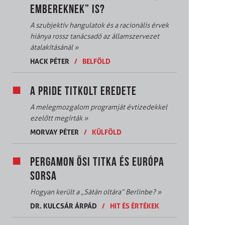
EMBEREKNEK” IS?
A szubjektív hangulatok és a racionális érvek
hiánya rossz tanácsadó az államszervezet
átalakításánál
»
HACK PÉTER
/
BELFÖLD
A PRIDE TITKOLT EREDETE
A melegmozgalom programját évtizedekkel
ezelőtt megírták
»
MORVAY PÉTER
/
KÜLFÖLD
PERGAMON ŐSI TITKA ÉS EURÓPA
SORSA
Hogyan került a „Sátán oltára” Berlinbe?
»
DR. KULCSÁR ÁRPÁD
/
HIT ÉS ÉRTÉKEK