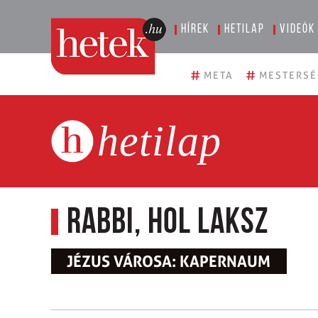
Hírek
Hetilap
Videók
#
#
META
MESTERSÉ
hetilap
Rabbi, hol laksz
JÉZUS VÁROSA: KAPERNAUM