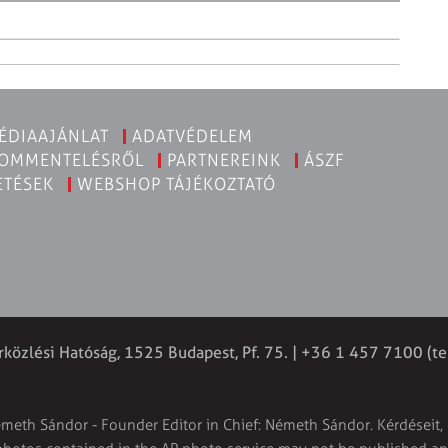
ÉDIAAJÁNLAT
ADATVÉDELEM
KOMMENTELÉSRŐL
PARTNEREINK
ÁSZF
ETÉSEK
WEBSHOP TÁJÉKOZTATÓ
rközlési Hatóság, 1525 Budapest, Pf. 75. | +36 1 457 7100 (t
émeth Sándor - Founder Editor in Chief: Németh Sándor. Kérdéseit, 