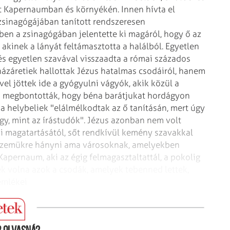
nt Kapernaumban és környékén. Innen hívta el
zsinagógájában tanított rendszeresen
ben a zsinagógában jelentette ki magáról, hogy ő az
s, akinek a lányát feltámasztotta a halálból. Egyetlen
és egyetlen szavával visszaadta a római százados
záretiek hallottak Jézus hatalmas csodáiról, hanem
vel jöttek ide a gyógyulni vágyók, akik közül a
is megbontották, hogy béna barátjukat hordágyon
a helybeliek "elálmélkodtak az ő tanításán, mert úgy
úgy, mint az írástudók". Jézus azonban nem volt
i magatartásától, sőt rendkívül kemény szavakkal
 szemükre hányni ama városoknak, amelyekben
Kapernaum, aki az égig felmagasztaltattál, a pokolig
k volna azok a csodák, amelyek tebenned lettek,
mlékei