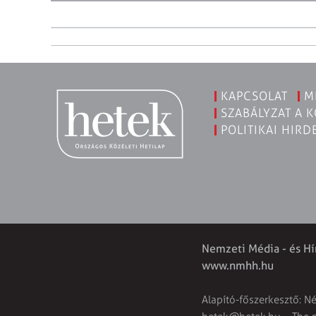
KAPCSOLAT
M
SZABÁLYZAT A 
POLITIKAI HIRD
Nemzeti Média - és Hí
www.nmhh.hu
Alapító-főszerkesztő: N