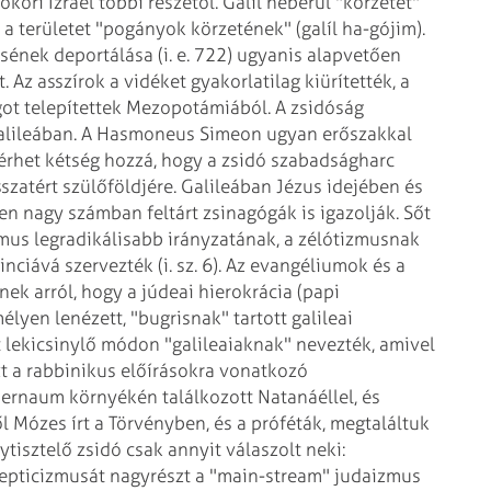
ri Izrael többi részétől. Galíl héberül "körzetet"
a területet "pogányok körzetének" (galíl ha-gójim).
rzsének deportálása (i. e. 722) ugyanis alapvetően
Az asszírok a vidéket gyakorlatilag kiürítették, a
got telepítettek Mezopotámiából. A zsidóság
alileában. A Hasmoneus Simeon ugyan erőszakkal
férhet kétség hozzá, hogy a zsidó szabadságharc
szatért szülőföldjére. Galileában Jézus idejében és
ten nagy számban feltárt zsinagógák is igazolják. Sőt
mus legradikálisabb irányzatának, a zélótizmusnak
nciává szervezték (i. sz. 6). Az evangéliumok és a
ek arról, hogy a júdeai hierokrácia (papi
lyen lenézett, "bugrisnak" tartott galileai
t lekicsinylő módon "galileaiaknak" nevezték, amivel
t a rabbinikus előírásokra vonatkozó
pernaum környékén találkozott Natanáéllel, és
l Mózes írt a Törvényben, és a próféták, megtaláltuk
nytisztelő zsidó csak annyit válaszolt neki:
epticizmusát nagyrészt a "main-stream" judaizmus