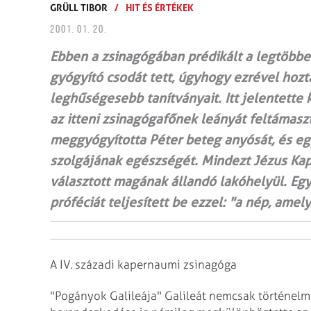
GRÜLL TIBOR
/
HIT ÉS ÉRTÉKEK
2001. 01. 20.
Ebben a zsinagógában prédikált a legtöbbet
gyógyító csodát tett, úgyhogy ezrével hoztá
leghűségesebb tanítványait. Itt jelentette 
az itteni zsinagógafőnek leányát feltámaszt
meggyógyította Péter beteg anyósát, és eg
szolgájának egészségét. Mindezt Jézus Ka
választott magának állandó lakóhelyül. Egy
próféciát teljesített be ezzel: "a nép, amel
A IV. századi kapernaumi zsinagóga
"Pogányok Galileája"
Galileát nemcsak történelme,