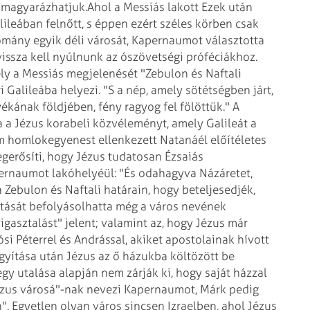
 magyarázhatjuk.
Ahol a Messiás lakott
Ezek után
ileában felnőtt, s éppen ezért széles körben csak
omány egyik déli városát, Kapernaumot választotta
ssza kell nyúlnunk az ószövetségi próféciákhoz.
ly a Messiás megjelenését "Zebulon és Naftali
i Galileába helyezi. "S a nép, amely sötétségben járt,
yékának földjében, fény ragyog fel fölöttük." A
ta a Jézus korabeli közvéleményt, amely Galileát a
ám homlokegyenest ellenkezett Natanáél előítéletes
gerősíti, hogy Jézus tudatosan Ézsaiás
pernaumot lakóhelyéül: "És odahagyva Názáretet,
 Zebulon és Naftali határain, hogy beteljesedjék,
ztását befolyásolhatta még a város nevének
gasztalást" jelent; valamint az, hogy Jézus már
si Péterrel és Andrással, akiket apostolainak hívott
yítása után Jézus az ő házukba költözött be
egy utalása alapján nem zárják ki, hogy saját házzal
ézus városá"-nak nevezi Kapernaumot, Márk pedig
n". Egyetlen olyan város sincsen Izraelben, ahol Jézus