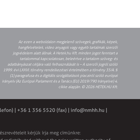
Az ezen a weboldalon megjelenő szövegek, grafikák, képek,
hangfelvételek, video anyagok vagy egyéb tartalmak szerzői
jogvédelem alatt állnak. A Hetek.hu Kft. minden jogot fenntart a
tartalommal kapcsolatosan, beleértve a tartalom szöveg- és
adatbányászat céljára való felhasználását is – A szerzői jogról szóló
1999. évi LXXVI. törvény rendelkezései értelmében a törvény 35/A. §
(1) paragrafusa és a digitális szolgáltatások piacairól szóló európai
irányelv (Az Európai Parlament és a Tanács (EU) 2019/790 Irányelve) 4.
cikke alapján. © 2026 HETEK.HU Kft.
elefon) | +36 1 356 5520 (fax) | info@nmhh.hu |
észrevételeit kérjük írja meg címünkre: