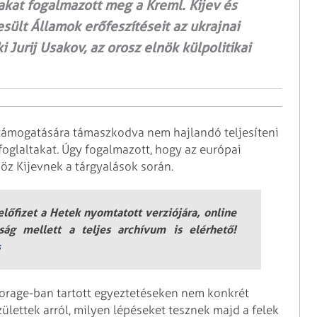
at fogalmazott meg a Kreml. Kijev és
ült Államok erőfeszítéseit az ukrajnai
 Jurij Usakov, az orosz elnök külpolitikai
 támogatására támaszkodva nem hajlandó teljesíteni
glaltakat. Úgy fogalmazott, hogy az európai
z Kijevnek a tárgyalások során.
lőfizet a Hetek nyomtatott verziójára, online
jság mellett a teljes archívum is elérhető!
s
orage-ban tartott egyeztetéseken nem konkrét
ettek arról, milyen lépéseket tesznek majd a felek