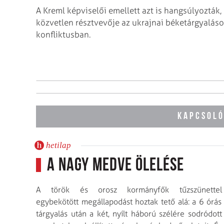
A Kreml képviselői emellett azt is hangsúlyozták,
közvetlen résztvevője az ukrajnai béketárgyaláso
konfliktusban.
KAPCSOLÓ
hetilap
A Nagy Medve ölelése
A török és orosz kormányfők tűzszünettel
egybekötött meg­álla­podást hoztak tető alá: a 6 órás
tárgyalás után a két, nyílt háború szélére sodródott