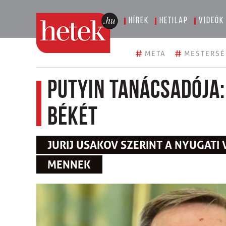
Hírek
Hetilap
Videók
#
#
META
MESTERSÉ
Putyin tanácsadója:
békét
JURIJ USAKOV SZERINT A NYUGATI
MENNEK