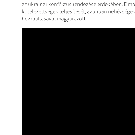
az ukrajnai konfliktus rendezése érdekében. Elmon
kötelezettségek teljesítését, azonban nehézsége
hozzáállásával magyarázott.