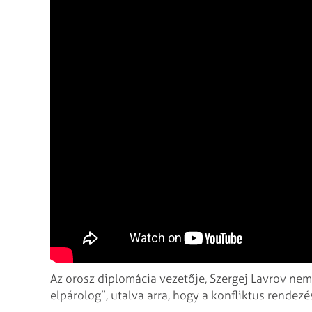
Az orosz diplomácia vezetője, Szergej Lavrov nem
elpárolog”, utalva arra, hogy a konfliktus rendez