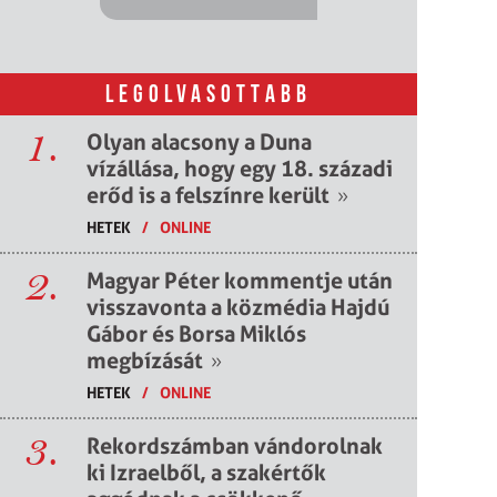
LEGOLVASOTTABB
1.
Olyan alacsony a Duna
vízállása, hogy egy 18. századi
erőd is a felszínre került
»
HETEK
/
ONLINE
2.
Magyar Péter kommentje után
visszavonta a közmédia Hajdú
Gábor és Borsa Miklós
megbízását
»
HETEK
/
ONLINE
3.
Rekordszámban vándorolnak
ki Izraelből, a szakértők