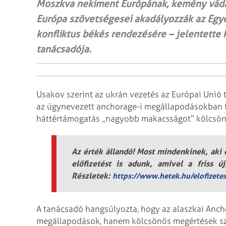
Moszkva nekiment Európának, kemény vádak
Európa szövetségesei akadályozzák az Egyes
konfliktus békés rendezésére – jelentette ki
tanácsadója.
Usakov szerint az ukrán vezetés az Európai Unió
az úgynevezett anchorage-i megállapodásokban fo
háttértámogatás „nagyobb makacsságot” kölcsönö
Az érték állandó! Most mindenkinek, aki e
előfizetést is adunk, amivel a friss ú
Részletek:
https://www.hetek.hu/elofizete
A tanácsadó hangsúlyozta, hogy az alaszkai Anch
megállapodások, hanem kölcsönös megértések szül