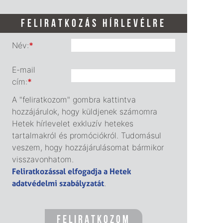
FELIRATKOZÁS HÍRLEVÉLRE
Név:
*
E-mail
cím:
*
A "feliratkozom" gombra kattintva
hozzájárulok, hogy küldjenek számomra
Hetek hírlevelet exkluzív hetekes
tartalmakról és promóciókról. Tudomásul
veszem, hogy hozzájárulásomat bármikor
visszavonhatom.
Feliratkozással elfogadja a Hetek
adatvédelmi szabályzatát
.