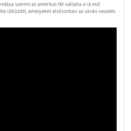
dása szerint az amerikai fél vállalta a rá eső
kbe ütközött, amelyeket elsősorban az ukrán vezetés