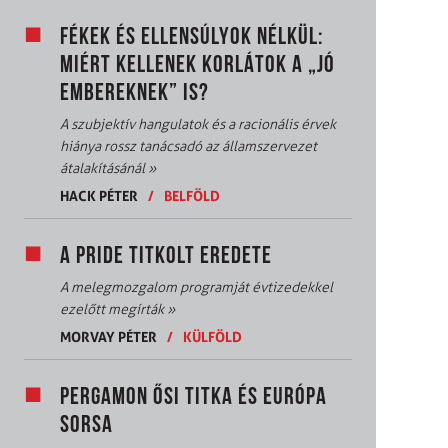
FÉKEK ÉS ELLENSÚLYOK NÉLKÜL:
MIÉRT KELLENEK KORLÁTOK A „JÓ
EMBEREKNEK” IS?
A szubjektív hangulatok és a racionális érvek
hiánya rossz tanácsadó az államszervezet
átalakításánál
»
HACK PÉTER
/
BELFÖLD
A PRIDE TITKOLT EREDETE
A melegmozgalom programját évtizedekkel
ezelőtt megírták
»
MORVAY PÉTER
/
KÜLFÖLD
PERGAMON ŐSI TITKA ÉS EURÓPA
SORSA