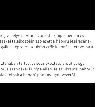
meg, amelyek szerint Donald Trump amerikai és
laszkai találkozóján szó esett a háború lezárásának
egyik elképzelés az ukrán erők kivonása lett volna a
sztanában tartott sajtótájékoztatóján, ahol úgy
rús szándékai Európa ellen, és az ukrajnai háborút
blokkolnák a háború párti nyugati vezetők.