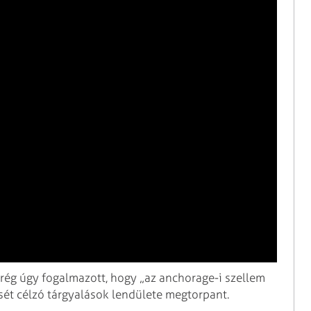
rég úgy fogalmazott, hogy „az anchorage-i szellem
ését célzó tárgyalások lendülete megtorpant.