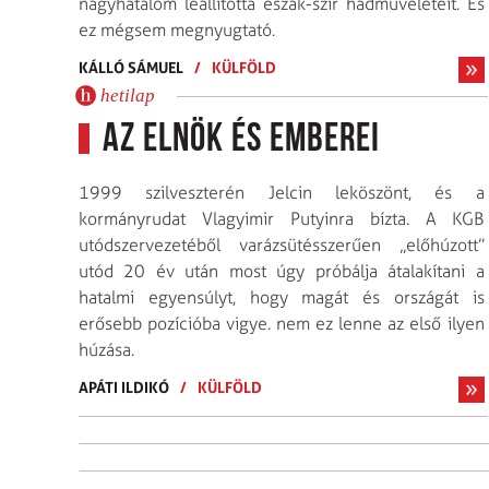
nagyhatalom le­állította észak-szír hadműveleteit. És
ez mégsem megnyugtató.
KÁLLÓ SÁMUEL
/
KÜLFÖLD
hetilap
Az elnök és emberei
1999 szilveszterén Jelcin leköszönt, és a
kormányrudat Vlagyimir Putyinra bízta. A KGB
utódszervezetéből varázs­ütésszerűen „előhúzott”
utód 20 év után most úgy próbálja átalakítani a
hatalmi egyensúlyt, hogy magát és országát is
erősebb pozícióba vigye. nem ez lenne az első ilyen
húzása.
APÁTI ILDIKÓ
/
KÜLFÖLD