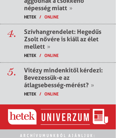
aggódnak a csökkenő
népesség miatt
»
HETEK
/
ONLINE
4.
Szívhangrendelet: Hegedűs
Zsolt nővére is kiáll az élet
mellett
»
HETEK
/
ONLINE
5.
Vitézy mindenkitől kérdezi:
Bevezessük-e az
átlagsebesség-mérést?
»
HETEK
/
ONLINE
ARCHÍVUMUNKBÓL AJÁNLJUK: