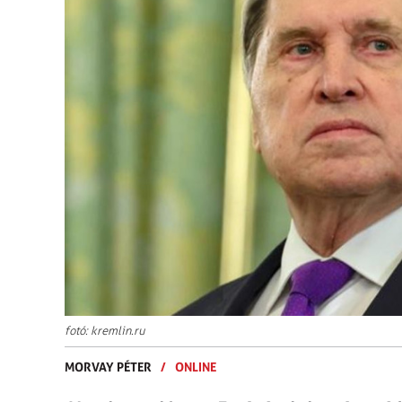
fotó: kremlin.ru
MORVAY PÉTER
/
ONLINE