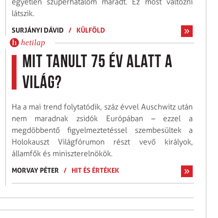
egyetlen szuperhatalom maradt. Ez most változni
látszik.
SURJÁNYI DÁVID
/
KÜLFÖLD
hetilap
Mit tanult 75 év alatt a
világ?
Ha a mai trend folytatódik, száz évvel Auschwitz után
nem maradnak zsidók Európában – ezzel a
megdöbbentő figyelmeztetéssel szembesültek a
Holokauszt Világfórumon részt vevő királyok,
államfők és miniszterelnökök.
MORVAY PÉTER
/
HIT ÉS ÉRTÉKEK