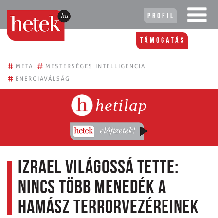
Profil
Támogatás
#
#
META
MESTERSÉGES INTELLIGENCIA
#
ENERGIAVÁLSÁG
hetilap
Izrael világossá tette:
nincs több menedék a
Hamász terrorvezéreinek