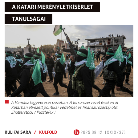
A KATARI MERÉNYLETKÍSÉRLET
TANULSÁGAI
A Hamász fegyveresei Gázában. A terrorszervezet éveken át
Katarban élvezett politikai védelmet és finanszírozást.(Fotó:
Shutterstock / PuzzlePix )
KULIFAI SÁRA
/
KÜLFÖLD
2025.09.12. (XXIX/37)