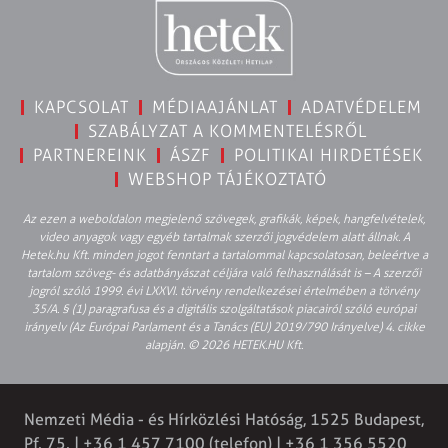
KAPCSOLAT
MÉDIAAJÁNLAT
ADATVÉDELEM
SZABÁLYZAT A KOMMENTELÉSRŐL
PARTNEREINK
ÁSZF
POLITIKAI HIRDETÉSEK
WEBSHOP TÁJÉKOZTATÓ
Az ezen a weboldalon megjelenő szövegek, grafikák, képek, hangfelvételek,
video anyagok vagy egyéb tartalmak szerzői jogvédelem alatt állnak. A
Hetek.hu Kft. minden jogot fenntart a tartalommal kapcsolatosan, beleértve a
tartalom szöveg- és adatbányászat céljára való felhasználását is – A szerzői
jogról szóló 1999. évi LXXVI. törvény rendelkezései értelmében a törvény
35/A. § (1) paragrafusa és a digitális szolgáltatások piacairól szóló európai
irányelv (Az Európai Parlament és a Tanács (EU) 2019/790 Irányelve) 4. cikke
alapján. © 2026 HETEK.HU Kft.
Nemzeti Média - és Hírközlési Hatóság, 1525 Budapest,
Pf. 75. | +36 1 457 7100 (telefon) | +36 1 356 5520