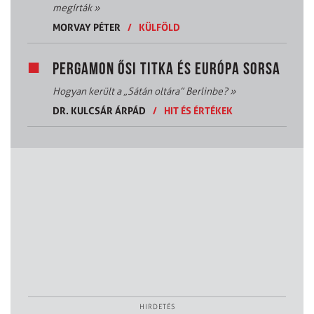
megírták
»
MORVAY PÉTER
/
KÜLFÖLD
PERGAMON ŐSI TITKA ÉS EURÓPA SORSA
Hogyan került a „Sátán oltára” Berlinbe?
»
DR. KULCSÁR ÁRPÁD
/
HIT ÉS ÉRTÉKEK
HIRDETÉS