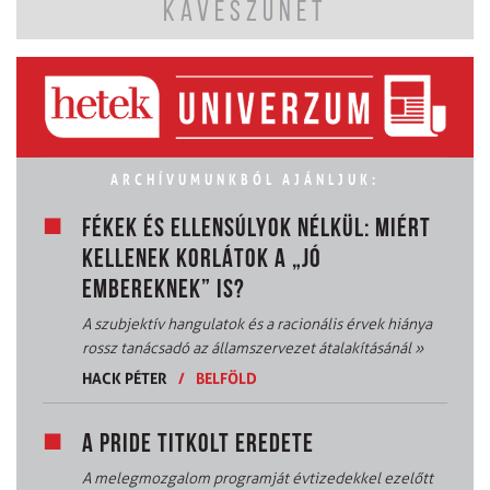
KÁVÉSZÜNET
ARCHÍVUMUNKBÓL AJÁNLJUK:
FÉKEK ÉS ELLENSÚLYOK NÉLKÜL: MIÉRT
KELLENEK KORLÁTOK A „JÓ
EMBEREKNEK” IS?
A szubjektív hangulatok és a racionális érvek hiánya
rossz tanácsadó az államszervezet átalakításánál
»
HACK PÉTER
/
BELFÖLD
A PRIDE TITKOLT EREDETE
A melegmozgalom programját évtizedekkel ezelőtt