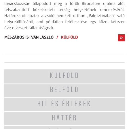
tanácskozásán állapodott meg a Török Birodalom uralma alól
felszabadított közel-keleti térség helyzetének rendezéséről.
Határozatot hoztak a zsidó nemzeti otthon „Palesztinában” való
helyreállításáról, ami példátlan felélesztése egy közel kétezer
éve elveszett államiságnak.
MÉSZÁROS ISTVÁN LÁSZLÓ
/
KÜLFÖLD
KÜLFÖLD
BELFÖLD
HIT ÉS ÉRTÉKEK
HÁTTÉR