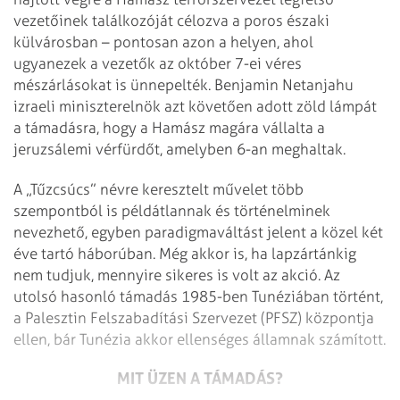
vezetőinek találkozóját célozva a poros északi
külvárosban – pontosan azon a helyen, ahol
ugyanezek a vezetők az október 7-ei véres
mészárlásokat is ünnepelték. Benjamin Netanjahu
izraeli miniszterelnök azt követően adott zöld lámpát
a támadásra, hogy a Hamász magára vállalta a
jeruzsálemi vérfürdőt, amelyben 6-an meghaltak.
A „Tűzcsúcs” névre keresztelt művelet több
szempontból is példátlannak és történelminek
nevezhető, egyben paradigmaváltást jelent a közel két
éve tartó háborúban. Még akkor is, ha lapzártánkig
nem tudjuk, mennyire sikeres is volt az akció. Az
utolsó hasonló támadás 1985-ben Tunéziában történt,
a Palesztin Felszabadítási Szervezet (PFSZ) központja
ellen, bár Tunézia akkor ellenséges államnak számított.
MIT ÜZEN A TÁMADÁS?