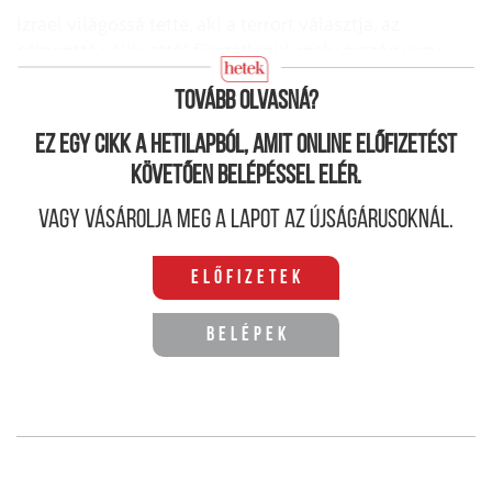
Izrael világossá tette, aki a terrort választja, az
célponttá válik, attól függetlenül, mely ország vagy
kormány nyújt számára menedéket.
Tovább olvasná?
Ez egy cikk a hetilapból, amit online előfizetést
követően belépéssel elér.
Vagy vásárolja meg a lapot az újságárusoknál.
Előfizetek
Belépek