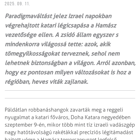
2025. 09. 11.
Paradigmaváltást jelez Izrael napokban
végrehajtott katari légicsapása a Hamász
vezetősége ellen. A zsidó állam egyszer s
mindenkorra világossá tette: azok, akik
tömegyilkosságokat terveznek, sehol nem
lehetnek biztonságban a világon. Arról azonban,
hogy ez pontosan milyen változásokat is hoz a
régióban, heves viták zajlanak.
Páldátlan robbanáshangok zavarták meg a reggeli
nyugalmat a katari főváros, Doha Katara negyedében
szeptember 9-én, mikor több mint tíz izraeli vadászgép
nagy hatótávolságú rakétákkal precíziós légitámadást
hajtott végre a Hamász terrorszervezet legfelső