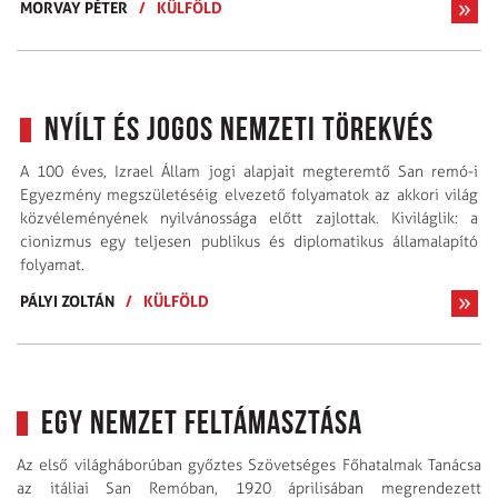
MORVAY PÉTER
/
KÜLFÖLD
Nyílt és jogos nemzeti törekvés
A 100 éves, Izrael Állam jogi alapjait megteremtő San remó-i
Egyezmény megszületéséig elvezető folyamatok az akkori világ
közvéleményének nyilvánossága előtt zajlottak. Kiviláglik: a
cionizmus egy teljesen publikus és diplomatikus államalapító
folyamat.
PÁLYI ZOLTÁN
/
KÜLFÖLD
Egy nemzet feltámasztása
Az első világháborúban győztes Szövetséges Főhatalmak Tanácsa
az itáliai San Remóban, 1920 áprilisában megrendezett