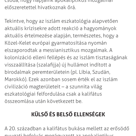
előszeretettel hivatkoznak őrá.
Tekintve, hogy az iszlám eszkatológia alapvetően
aktuális krízisekre adott reakció a hagyományok
aktuális értelmezése alapján, természetes, hogy a
Közel-Kelet európai gyarmatosítása nyomán
elszaporodtak a messianisztikus mozgalmak. A
kolonizáció elleni fellépés és az iszlám tisztaságának
visszaállítása (szalafijja) új hullámot indított a
birodalmak peremterületein (pl. Líbia, Szudán,
Marokkó). Ezek azonban sosem érték el az iszlám
civilizáció magterületeit – a szunnita világ
eszkatológiai felfordulása csak a kalifátus
összeomlása után következett be.
KÜLSŐ ÉS BELSŐ ELLENSÉGEK
A 20. században a kalifátus bukása mellett az erősödő
nyugati befolyás megágyazott az apokaliptikus