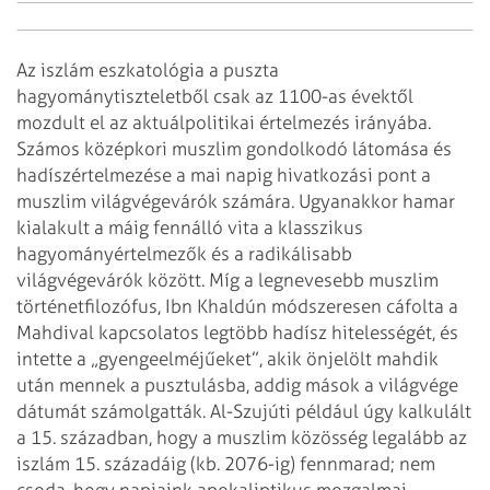
Az iszlám eszkatológia a puszta
hagyománytiszteletből csak az 1100-as évektől
mozdult el az aktuálpolitikai értelmezés irányába.
Számos középkori muszlim gondolkodó látomása és
ha­díszértelmezése a mai napig hivatkozási pont a
muszlim világvége­várók számára. Ugyanakkor hamar
kialakult a máig fennálló vita a klasszikus
hagyományértelmezők és a radikálisabb
világvégevárók között. Míg a legnevesebb muszlim
történetfilozófus, Ibn Khaldún módszeresen cáfolta a
Mahdival kapcsolatos legtöbb hadísz hitelességét, és
intette a „gyengeelméjű­eket”, akik önjelölt mahdik
után mennek a pusztulásba, addig mások a világvége
dátumát számolgatták. Al-Szujúti például úgy kalkulált
a 15. században, hogy a muszlim közösség legalább az
iszlám 15. századáig (kb. 2076-ig) fennmarad; nem
csoda, hogy napjaink apokaliptikus mozgalmai