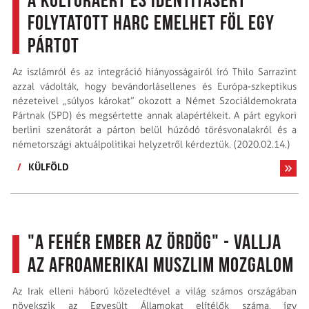
A kultúráért és identitásért
folytatott harc emelhet föl egy
pártot
Az iszlámról és az integráció hiányosságairól író Thilo Sarrazint
azzal vádolták, hogy bevándorlás­ellenes és Európa-szkeptikus
nézeteivel „súlyos károkat” okozott a Német Szociáldemokrata
Pártnak (SPD) és megsértette annak alapértékeit. A párt egykori
berlini szenátorát a párton belül húzódó törésvonalakról és a
németországi aktuálpolitikai helyzetről kérdeztük. (2020.02.14.)
/
KÜLFÖLD
"A fehér ember az Ördög" - vallja
az afroamerikai muszlim mozgalom
Az Irak elleni háború közeledtével a világ számos országában
növekszik az Egyesült Államokat elítélők száma, így