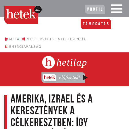
Profil
Támogatás
#
#
META
MESTERSÉGES INTELLIGENCIA
#
ENERGIAVÁLSÁG
hetilap
Amerika, Izrael és a
keresztények a
célkeresztben: Így