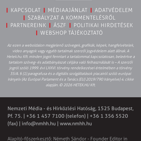
KAPCSOLAT
MÉDIAAJÁNLAT
ADATVÉDELEM
SZABÁLYZAT A KOMMENTELÉSRŐL
PARTNEREINK
ÁSZF
POLITIKAI HIRDETÉSEK
WEBSHOP TÁJÉKOZTATÓ
Az ezen a weboldalon megjelenő szövegek, grafikák, képek, hangfelvételek,
video anyagok vagy egyéb tartalmak szerzői jogvédelem alatt állnak. A
Hetek.hu Kft. minden jogot fenntart a tartalommal kapcsolatosan, beleértve a
tartalom szöveg- és adatbányászat céljára való felhasználását is – A szerzői
jogról szóló 1999. évi LXXVI. törvény rendelkezései értelmében a törvény
35/A. § (1) paragrafusa és a digitális szolgáltatások piacairól szóló európai
irányelv (Az Európai Parlament és a Tanács (EU) 2019/790 Irányelve) 4. cikke
alapján. © 2026 HETEK.HU Kft.
Nemzeti Média - és Hírközlési Hatóság, 1525 Budapest,
Pf. 75. | +36 1 457 7100 (telefon) | +36 1 356 5520
(fax) | info@nmhh.hu | www.nmhh.hu
Alapító-főszerkesztő: Németh Sándor - Founder Editor in