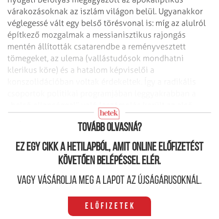
várakozásoknak az iszlám világon belül. Ugyanakkor
véglegessé vált egy belső törésvonal is: míg az alulról
építkező mozgalmak a messianisztikus rajongás
mentén állították csatarendbe a reményvesztett
tömegeket, az ulema (vallástudósok mondhatni
klerikus köre) és a hatalom képviselői a
konszolidációban voltak érdekeltek. Így a radikális
csoportok politikai programjában leggyakrabban a
„belső ellenséggel” való leszámolás került az első
helyre.
Tovább olvasná?
Ez egy cikk a hetilapból, amit online előfizetést
követően belépéssel elér.
Vagy vásárolja meg a lapot az újságárusoknál.
Előfizetek