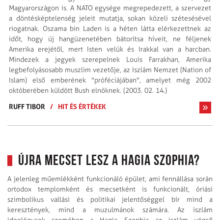
Magyarországon is. A NATO egysége megrepedezett, a szervezet
a döntésképtelenség jeleit mutatja, sokan közeli szétesésével
riogatnak. Oszama bin Laden is a héten látta elérkezettnek az
időt, hogy új hangüzenetében bátorítsa híveit, ne féljenek
Amerika erejétől, mert Isten velük és Irakkal van a harcban.
Mindezek a jegyek szerepelnek Louis Farrakhan, Amerika
legbefolyásosabb muszlim vezetője, az Iszlám Nemzet (Nation of
Islam) első emberének "próféciájában", amelyet még 2002
októberében küldött Bush elnöknek. (2003. 02. 14.)
RUFF TIBOR
/
HIT ÉS ÉRTÉKEK
Újra mecset lesz a Hagia Szophia?
A jelenleg műemlékként funkcionáló épület, ami fennállása során
ortodox templomként és mecsetként is funkcionált, óriási
szimbolikus vallási és politikai jelentőséggel bír mind a
keresztények, mind a muzulmánok számára. Az iszlám