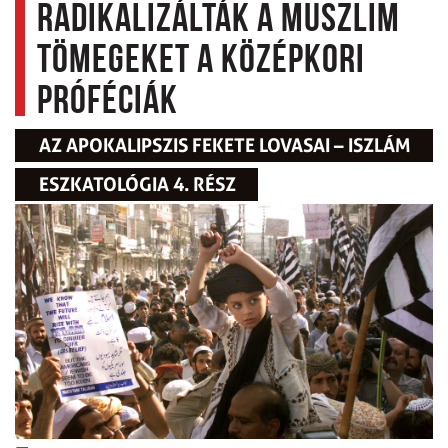
radikalizálták a muszlim
tömegeket a középkori
próféciák
AZ APOKALIPSZIS FEKETE LOVASAI – ISZLÁM
ESZKATOLÓGIA 4. RÉSZ