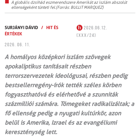
A globális dzsihád eszmerendszere Amerikát az iszlám abszolút
ellenségeként tünteti fel.(Forrás: BULLIT MARQUEZ)
SURJÁNYI DÁVID
/
HIT ÉS
2026.06.12.
ÉRTÉKEK
(XXX/24)
2026. 06. 11.
A homályos középkori iszlám szövegek
apokaliptikus tanításait részben
terrorszervezetek ideológusai, részben pedig
bestsellerregény-írók tették széles körben
fogyaszthatóvá és elérhetővé a szunniták
százmilliói számára. Tömegeket radikalizáltak; a
fő ellenség pedig a nyugati kultúrkör, azon
belül is Amerika, Izrael és az evangéliumi
kereszténység lett.