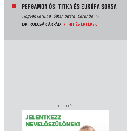
PERGAMON ŐSI TITKA ÉS EURÓPA SORSA
Hogyan került a „Sátán oltára” Berlinbe?
»
DR. KULCSÁR ÁRPÁD
/
HIT ÉS ÉRTÉKEK
HIRDETÉS