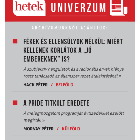
ARCHÍVUMUNKBÓL AJÁNLJUK:
FÉKEK ÉS ELLENSÚLYOK NÉLKÜL: MIÉRT
KELLENEK KORLÁTOK A „JÓ
EMBEREKNEK” IS?
A szubjektív hangulatok és a racionális érvek hiánya
rossz tanácsadó az államszervezet átalakításánál
»
HACK PÉTER
/
BELFÖLD
A PRIDE TITKOLT EREDETE
A melegmozgalom programját évtizedekkel ezelőtt
megírták
»
MORVAY PÉTER
/
KÜLFÖLD