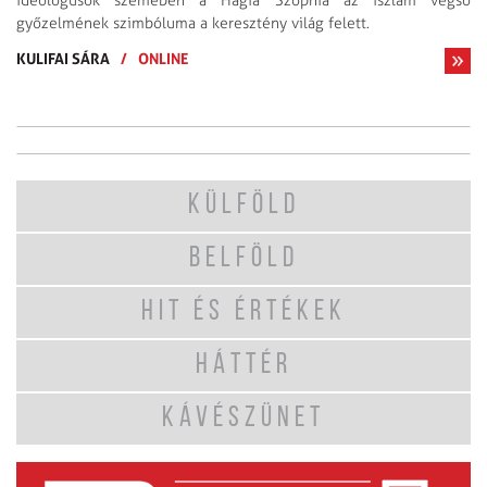
ideológusok szemében a Hagia Szophia az iszlám végső
győzelmének szimbóluma a keresztény világ felett.
KULIFAI SÁRA
/
ONLINE
KÜLFÖLD
BELFÖLD
HIT ÉS ÉRTÉKEK
HÁTTÉR
KÁVÉSZÜNET