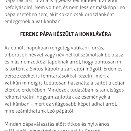
pápának, akit utána is igyekeznek minden irányból
befolyásolni. Nem volt ez, és nem lesz ez másképp Leó
pápa esetében sem, akit sokan csak oroszlánként
emlegetnek a Vatikánban.
FERENC PÁPA KÉSZÜLT A KONKLÁVÉRA
Az elmúlt napokban rengeteg vatikáni forrás,
bíborosok névvel vagy név nélkül számoltak be olasz
és más nemzetközi lapoknak arról, hogy pontosan mi
is történt a Sixtus-kápolna zárt ajtói mögött. Érdemes
persze ezeket is fenntartásokkal kezelni, mert a
Vatikán mindig is tudatosan használta a sajtót a céljai
elérése érdekében. Mindezek tudatában is tanulságos
rekonstruálni, hogyan zajlottak az események a
Vatikánban – mert ez világosabb képet adhat arról,
mire számíthatunk Leó pápától.
Minden pápaválasztás előtt titkos és nyilvános
találkozók, egyeztetések sora zajlik. Ferenc