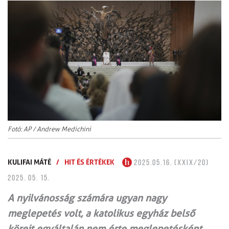
Fotó: AP / Andrew Medichini
KULIFAI MÁTÉ
/
HIT ÉS ÉRTÉKEK
2025.05.16. (XXIX/20)
2025. 05. 15.
A nyilvánosság számára ugyan nagy
meglepetés volt, a katolikus egyház belső
köreit egyáltalán nem érte meglepetésként