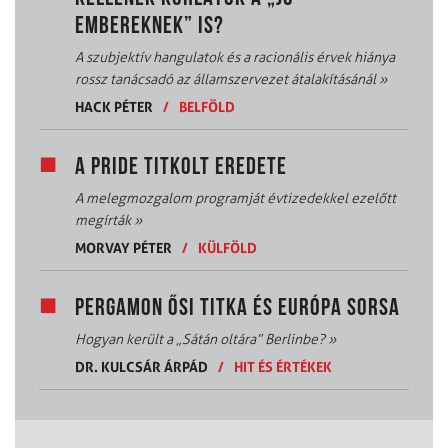
EMBEREKNEK” IS?
A szubjektív hangulatok és a racionális érvek hiánya
rossz tanácsadó az államszervezet átalakításánál
»
HACK PÉTER
/
BELFÖLD
A PRIDE TITKOLT EREDETE
A melegmozgalom programját évtizedekkel ezelőtt
megírták
»
MORVAY PÉTER
/
KÜLFÖLD
PERGAMON ŐSI TITKA ÉS EURÓPA SORSA
Hogyan került a „Sátán oltára” Berlinbe?
»
DR. KULCSÁR ÁRPÁD
/
HIT ÉS ÉRTÉKEK