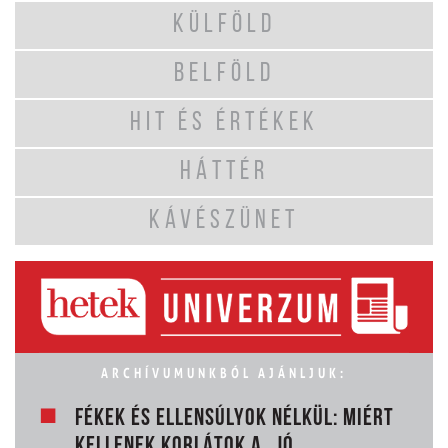
KÜLFÖLD
BELFÖLD
HIT ÉS ÉRTÉKEK
HÁTTÉR
KÁVÉSZÜNET
ARCHÍVUMUNKBÓL AJÁNLJUK:
FÉKEK ÉS ELLENSÚLYOK NÉLKÜL: MIÉRT
KELLENEK KORLÁTOK A „JÓ