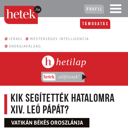
Profil
Támogatás
#
#
IZRAEL
MESTERSÉGES INTELLIGENCIA
#
ENERGIAVÁLSÁG
hetilap
Kik segítették hatalomra
XIV. Leó pápát?
VATIKÁN BÉKÉS OROSZLÁNJA