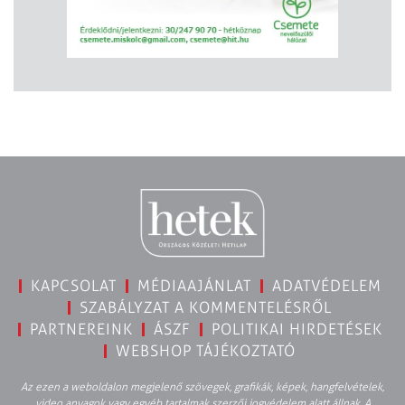
KAPCSOLAT
MÉDIAAJÁNLAT
ADATVÉDELEM
SZABÁLYZAT A KOMMENTELÉSRŐL
PARTNEREINK
ÁSZF
POLITIKAI HIRDETÉSEK
WEBSHOP TÁJÉKOZTATÓ
Az ezen a weboldalon megjelenő szövegek, grafikák, képek, hangfelvételek,
video anyagok vagy egyéb tartalmak szerzői jogvédelem alatt állnak. A