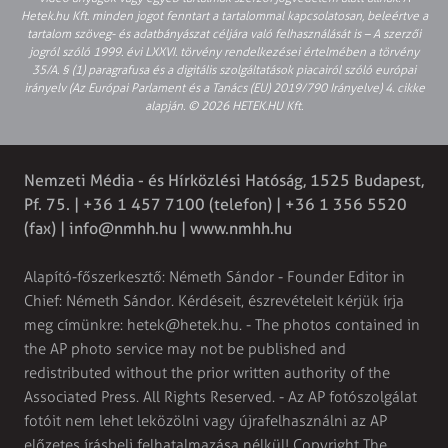
Hetek.hu Kft. minden jogot fenntart a tartalommal kapcsolatosan, beleértve a
tartalom szöveg- és adatbányászat céljára való felhasználását is – A szerzői
jogról szóló 1999. évi LXXVI. törvény rendelkezései értelmében a törvény
35/A. § (1) paragrafusa és a digitális szolgáltatások piacairól szóló európai
irányelv (Az Európai Parlament és a Tanács (EU) 2019/790 Irányelve) 4. cikke
alapján. © 2026 HETEK.HU Kft.
Nemzeti Média - és Hírközlési Hatóság, 1525 Budapest,
Pf. 75. | +36 1 457 7100 (telefon) | +36 1 356 5520
(fax) | info@nmhh.hu | www.nmhh.hu
Alapító-főszerkesztő: Németh Sándor - Founder Editor in
Chief: Németh Sándor. Kérdéseit, észrevételeit kérjük írja
meg címünkre: hetek@hetek.hu. - The photos contained in
the AP photo service may not be published and
redistributed without the prior written authority of the
Associated Press. All Rights Reserved. - Az AP fotószolgálat
fotóit nem lehet leközölni vagy újrafelhasználni az AP
előzetes írásbeli felhatalmazása nélkül! Copyright The