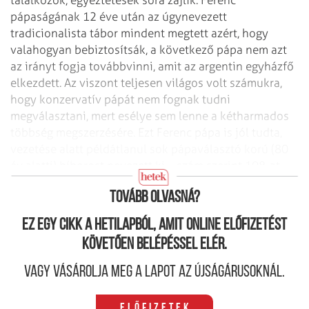
pápaságának 12 éve után az úgynevezett
tradicionalista tábor mindent megtett azért, hogy
valahogyan bebiztosítsák, a következő pápa nem azt
az irányt fogja továbbvinni, amit az argentin egyházfő
elkezdett. Az viszont teljesen világos volt számukra,
hogy konzervatív pápát nem fognak tudni
megválasztani, mert esélye sem lenne a kétharmados
többség megszerzésére. Ezt Ferenc pápa is jól tudta,
vezetése alatt példátlanul sok pápaválasztó korú (80
év alatti) bíborost nevezett ki – szám szerint 108-at.
Miközben a teljes taglétszám csak 133 volt.
Tovább olvasná?
Ez egy cikk a hetilapból, amit online előfizetést
követően belépéssel elér.
Vagy vásárolja meg a lapot az újságárusoknál.
Előfizetek