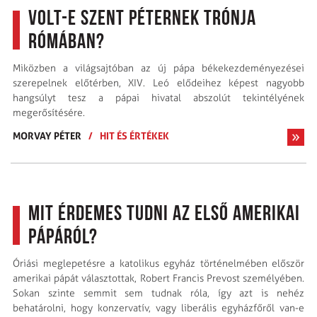
Volt-e Szent Péternek trónja
Rómában?
Miközben a világsajtóban az új pápa békekezdeményezései
szerepelnek előtérben, XIV. Leó elődeihez képest nagyobb
hangsúlyt tesz a pápai hivatal abszolút tekintélyének
megerősítésére.
MORVAY PÉTER
/
HIT ÉS ÉRTÉKEK
Mit érdemes tudni az első amerikai
pápáról?
Óriási meglepetésre a katolikus egyház történelmében először
amerikai pápát választottak, Robert Francis Prevost személyében.
Sokan szinte semmit sem tudnak róla, így azt is nehéz
behatárolni, hogy konzervatív, vagy liberális egyházfőről van-e