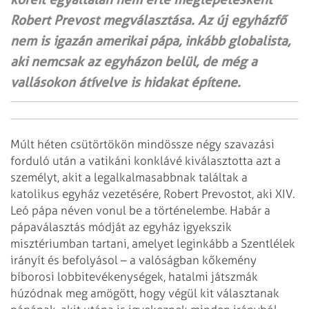
Robert Prevost megválasztása. Az új egyházfő
nem is igazán amerikai pápa, inkább globalista,
aki nemcsak az egyházon belül, de még a
vallásokon átívelve is hidakat építene.
Múlt héten csütörtökön mindössze négy szavazási
forduló után a vatikáni konklávé kiválasztotta azt a
személyt, akit a legalkalmasabbnak találtak a
katolikus egyház vezetésére, Robert Prevostot, aki XIV.
Leó pápa néven vonul be a történelembe. Habár a
pápaválasztás módját az egyház igyekszik
misztériumban tartani, amelyet leginkább a Szentlélek
irányít és befolyásol – a valóságban kőkemény
bíborosi lobbitevékenységek, hatalmi játszmák
húzódnak meg amögött, hogy végül kit választanak