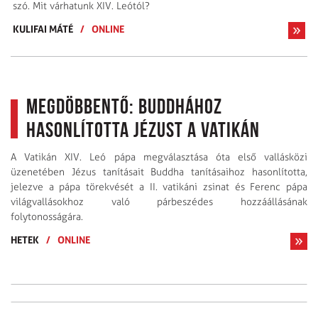
szó. Mit várhatunk XIV. Leótól?
KULIFAI MÁTÉ
/
ONLINE
Megdöbbentő: Buddhához
hasonlította Jézust a Vatikán
A Vatikán XIV. Leó pápa megválasztása óta első vallásközi
üzenetében Jézus tanításait Buddha tanításaihoz hasonlította,
jelezve a pápa törekvését a II. vatikáni zsinat és Ferenc pápa
világvallásokhoz való párbeszédes hozzáállásának
folytonosságára.
HETEK
/
ONLINE