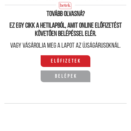
Sőt.
A tagállamok több mint 70 százalékában valóban
áfa-mentes ez a kategória.
Tovább olvasná?
Ez egy cikk a hetilapból, amit online előfizetést
követően belépéssel elér.
Vagy vásárolja meg a lapot az újságárusoknál.
Előfizetek
Belépek