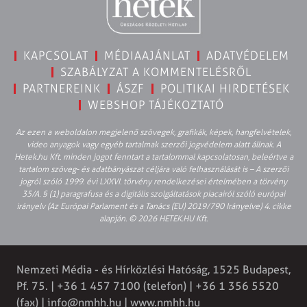
KAPCSOLAT
MÉDIAAJÁNLAT
ADATVÉDELEM
SZABÁLYZAT A KOMMENTELÉSRŐL
PARTNEREINK
ÁSZF
POLITIKAI HIRDETÉSEK
WEBSHOP TÁJÉKOZTATÓ
Az ezen a weboldalon megjelenő szövegek, grafikák, képek, hangfelvételek,
video anyagok vagy egyéb tartalmak szerzői jogvédelem alatt állnak. A
Hetek.hu Kft. minden jogot fenntart a tartalommal kapcsolatosan, beleértve a
tartalom szöveg- és adatbányászat céljára való felhasználását is – A szerzői
jogról szóló 1999. évi LXXVI. törvény rendelkezései értelmében a törvény
35/A. § (1) paragrafusa és a digitális szolgáltatások piacairól szóló európai
irányelv (Az Európai Parlament és a Tanács (EU) 2019/790 Irányelve) 4. cikke
alapján. © 2026 HETEK.HU Kft.
Nemzeti Média - és Hírközlési Hatóság, 1525 Budapest,
Pf. 75. | +36 1 457 7100 (telefon) | +36 1 356 5520
(fax) | info@nmhh.hu | www.nmhh.hu