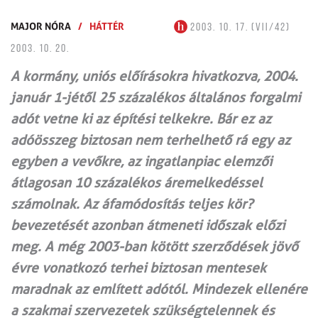
MAJOR NÓRA
/
HÁTTÉR
2003. 10. 17. (VII/42)
2003. 10. 20.
A kormány, uniós előírásokra hivatkozva, 2004.
január 1-jétől 25 százalékos általános forgalmi
adót vetne ki az építési telkekre. Bár ez az
adóösszeg biztosan nem terhelhető rá egy az
egyben a vevőkre, az ingatlanpiac elemzői
átlagosan 10 százalékos áremelkedéssel
számolnak. Az áfamódosítás teljes kör?
bevezetését azonban átmeneti időszak előzi
meg. A még 2003-ban kötött szerződések jövő
évre vonatkozó terhei biztosan mentesek
maradnak az említett adótól. Mindezek ellenére
a szakmai szervezetek szükségtelennek és