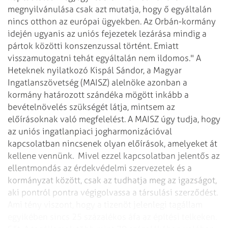
megnyilvánulása csak azt mutatja, hogy ő egyáltalán
nincs otthon az európai ügyekben. Az Orbán-kormány
idején ugyanis az uniós fejezetek lezárása mindig a
pártok közötti konszenzussal történt. Emiatt
visszamutogatni tehát egyáltalán nem ildomos."
A
Heteknek nyilatkozó Kispál Sándor, a Magyar
Ingatlanszövetség (MAISZ) alelnöke azonban a
kormány határozott szándéka mögött inkább a
bevételnövelés szükségét látja, mintsem az
előírásoknak való megfelelést. A MAISZ úgy tudja, hogy
az uniós ingatlanpiaci jogharmonizációval
kapcsolatban nincsenek olyan előírások, amelyeket át
kellene vennünk.
Mivel ezzel kapcsolatban jelentős az
ellentmondás az érdekvédelmi szervezetek és a
kormányzat között, csak az tudhatja meg az igazságot,
aki pontról pontra végigolvassa a társulási szerződést.
Ami tény viszont, hogy a tizenöt jelenlegi tagállam
egyikében sincs 25 százalékos áfa az építési telkeken.