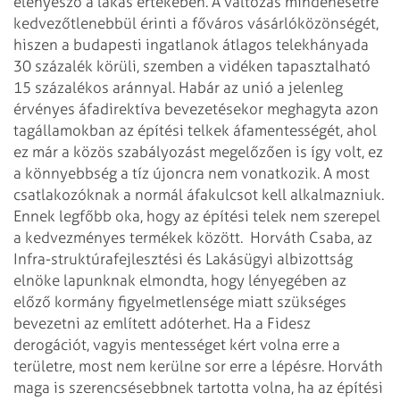
elenyésző a lakás értékében. A változás mindenesetre
kedvezőtlenebbül érinti a főváros vásárlóközönségét,
hiszen a budapesti ingatlanok átlagos telekhányada
30 százalék körüli, szemben a vidéken tapasztalható
15 százalékos aránnyal.
Habár az unió a jelenleg
érvényes áfadirektíva bevezetésekor meghagyta azon
tagállamokban az építési telkek áfamentességét, ahol
ez már a közös szabályozást megelőzően is így volt, ez
a könnyebbség a tíz újoncra nem vonatkozik. A most
csatlakozóknak a normál áfakulcsot kell alkalmazniuk.
Ennek legfőbb oka, hogy az építési telek nem szerepel
a kedvezményes termékek között.
Horváth Csaba, az
Infra-struktúrafejlesztési és Lakásügyi albizottság
elnöke lapunknak elmondta, hogy lényegében az
előző kormány figyelmetlensége miatt szükséges
bevezetni az említett adóterhet. Ha a Fidesz
derogációt, vagyis mentességet kért volna erre a
területre, most nem kerülne sor erre a lépésre. Horváth
maga is szerencsésebbnek tartotta volna, ha az építési