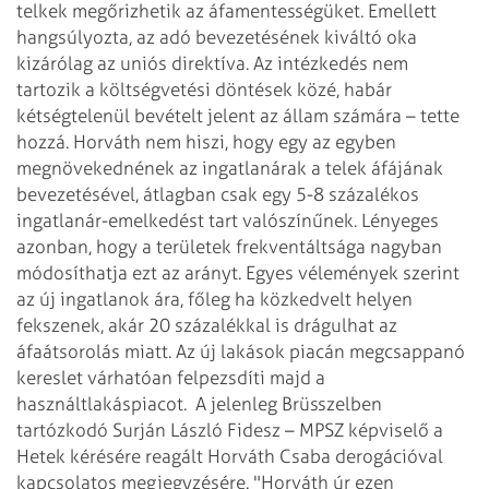
telkek megőrizhetik az áfamentességüket. Emellett
hangsúlyozta, az adó bevezetésének kiváltó oka
kizárólag az uniós direktíva. Az intézkedés nem
tartozik a költségvetési döntések közé, habár
kétségtelenül bevételt jelent az állam számára – tette
hozzá. Horváth nem hiszi, hogy egy az egyben
megnövekednének az ingatlanárak a telek áfájának
bevezetésével, átlagban csak egy 5-8 százalékos
ingatlanár-emelkedést tart valószínűnek. Lényeges
azonban, hogy a területek frekventáltsága nagyban
módosíthatja ezt az arányt. Egyes vélemények szerint
az új ingatlanok ára, főleg ha közkedvelt helyen
fekszenek, akár 20 százalékkal is drágulhat az
áfaátsorolás miatt. Az új lakások piacán megcsappanó
kereslet várhatóan felpezsdíti majd a
használtlakáspiacot.
A jelenleg Brüsszelben
tartózkodó Surján László Fidesz – MPSZ képviselő a
Hetek kérésére reagált Horváth Csaba derogációval
kapcsolatos megjegyzésére. "Horváth úr ezen