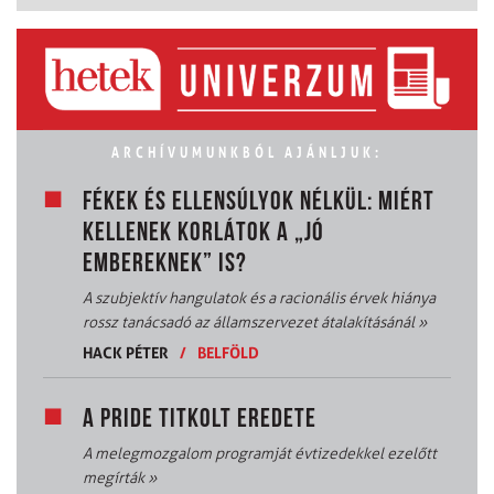
ARCHÍVUMUNKBÓL AJÁNLJUK:
FÉKEK ÉS ELLENSÚLYOK NÉLKÜL: MIÉRT
KELLENEK KORLÁTOK A „JÓ
EMBEREKNEK” IS?
A szubjektív hangulatok és a racionális érvek hiánya
rossz tanácsadó az államszervezet átalakításánál
»
HACK PÉTER
/
BELFÖLD
A PRIDE TITKOLT EREDETE
A melegmozgalom programját évtizedekkel ezelőtt
megírták
»