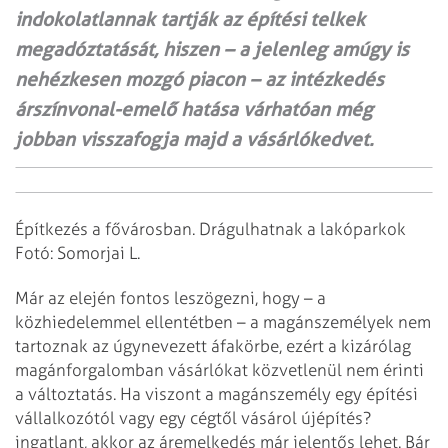
indokolatlannak tartják az építési telkek
megadóztatását, hiszen – a jelenleg amúgy is
nehézkesen mozgó piacon – az intézkedés
árszínvonal-emelő hatása várhatóan még
jobban visszafogja majd a vásárlókedvet.
Építkezés a fővárosban. Drágulhatnak a lakóparkok
Fotó: Somorjai L.
Már az elején fontos leszögezni, hogy – a
közhiedelemmel ellentétben – a magánszemélyek nem
tartoznak az úgynevezett áfakörbe, ezért a kizárólag
magánforgalomban vásárlókat közvetlenül nem érinti
a változtatás. Ha viszont a magánszemély egy építési
vállalkozótól vagy egy cégtől vásárol újépítés?
ingatlant, akkor az áremelkedés már jelentős lehet. Bár