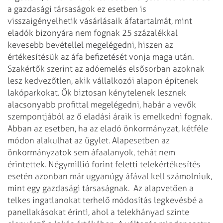
a gazdasági társaságok ez esetben is
visszaigényelhetik vásárlásaik áfatartalmát, mint
eladók bizonyára nem fognak 25 százalékkal
kevesebb bevétellel megelégedni, hiszen az
értékesítésük az áfa befizetését vonja maga után.
Szakértők szerint az adóemelés elsősorban azoknak
lesz kedvezőtlen, akik vállalkozói alapon építenek
lakóparkokat. Ők biztosan kénytelenek lesznek
alacsonyabb profittal megelégedni, habár a vevők
szempontjából az ő eladási áraik is emelkedni fognak.
Abban az esetben, ha az eladó önkormányzat, kétféle
módon alakulhat az ügylet. Alapesetben az
önkormányzatok sem áfaalanyok, tehát nem
érintettek. Négymillió forint feletti telekértékesítés
esetén azonban már ugyanúgy áfával kell számolniuk,
mint egy gazdasági társaságnak.
Az alapvetően a
telkes ingatlanokat terhelő módosítás legkevésbé a
panellakásokat érinti, ahol a telekhányad szinte