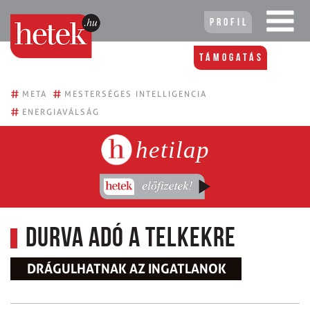
Profil
Támogatás
#
#
META
MESTERSÉGES INTELLIGENCIA
#
ENERGIAVÁLSÁG
hetilap
Durva adó a telkekre
DRÁGULHATNAK AZ INGATLANOK