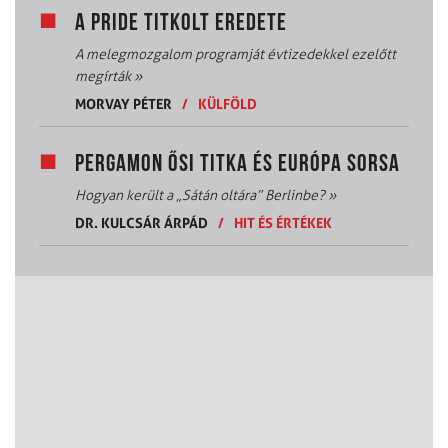
A PRIDE TITKOLT EREDETE
A melegmozgalom programját évtizedekkel ezelőtt
megírták
»
MORVAY PÉTER
/
KÜLFÖLD
PERGAMON ŐSI TITKA ÉS EURÓPA SORSA
Hogyan került a „Sátán oltára” Berlinbe?
»
DR. KULCSÁR ÁRPÁD
/
HIT ÉS ÉRTÉKEK