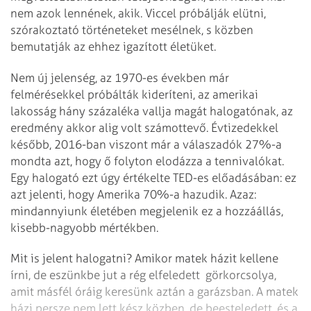
nem azok lennének, akik. Viccel próbálják elütni,
szórakoztató történeteket mesélnek, s közben
bemutatják az ehhez igazított életüket.
Nem új jelenség, az 1970-es években már
felmérésekkel próbálták kideríteni, az amerikai
lakosság hány százaléka vallja magát halogatónak, az
eredmény akkor alig volt számottevő. Évtizedekkel
később, 2016-ban viszont már a válaszadók 27%-a
mondta azt, hogy ő folyton elodázza a tennivalókat.
Egy halogató ezt úgy értékelte TED-es előadásában: ez
azt jelenti, hogy Amerika 70%-a hazudik. Azaz:
mindannyiunk életében megjelenik ez a hozzáállás,
kisebb-nagyobb mértékben.
Mit is jelent halogatni? Amikor matek házit kellene
írni, de eszünkbe jut a rég elfeledett görkorcsolya,
amit másfél óráig keresünk aztán a garázsban. A matek
házi persze nem lett kész közben, de beesteledett, és a