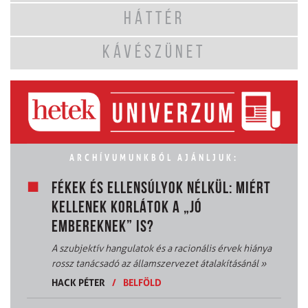
HÁTTÉR
KÁVÉSZÜNET
ARCHÍVUMUNKBÓL AJÁNLJUK:
FÉKEK ÉS ELLENSÚLYOK NÉLKÜL: MIÉRT
KELLENEK KORLÁTOK A „JÓ
EMBEREKNEK” IS?
A szubjektív hangulatok és a racionális érvek hiánya
rossz tanácsadó az államszervezet átalakításánál
»
HACK PÉTER
/
BELFÖLD