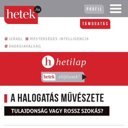
Profil
Támogatás
#
#
IZRAEL
MESTERSÉGES INTELLIGENCIA
#
ENERGIAVÁLSÁG
hetilap
A halogatás művészete
TULAJDONSÁG VAGY ROSSZ SZOKÁS?