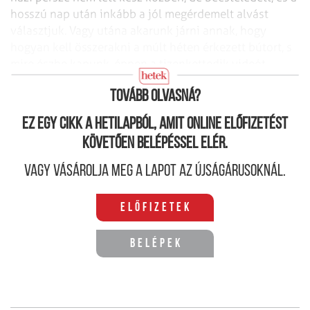
hosszú nap után inkább a jól megérdemelt alvást
választjuk. Vagy utána akarunk járni annak, hogy
hogyan kell összerakni a múlt héten érkezett bútort, s
mire észbe kapunk, éppen a tizenkettedik videót
nézzük meg domboldalról leguruló pandákról.
Tovább olvasná?
Ez egy cikk a hetilapból, amit online előfizetést
követően belépéssel elér.
Vagy vásárolja meg a lapot az újságárusoknál.
Előfizetek
Belépek