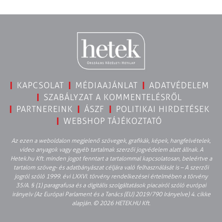
KAPCSOLAT
MÉDIAAJÁNLAT
ADATVÉDELEM
SZABÁLYZAT A KOMMENTELÉSRŐL
PARTNEREINK
ÁSZF
POLITIKAI HIRDETÉSEK
WEBSHOP TÁJÉKOZTATÓ
Az ezen a weboldalon megjelenő szövegek, grafikák, képek, hangfelvételek,
video anyagok vagy egyéb tartalmak szerzői jogvédelem alatt állnak. A
Hetek.hu Kft. minden jogot fenntart a tartalommal kapcsolatosan, beleértve a
tartalom szöveg- és adatbányászat céljára való felhasználását is – A szerzői
jogról szóló 1999. évi LXXVI. törvény rendelkezései értelmében a törvény
35/A. § (1) paragrafusa és a digitális szolgáltatások piacairól szóló európai
irányelv (Az Európai Parlament és a Tanács (EU) 2019/790 Irányelve) 4. cikke
alapján. © 2026 HETEK.HU Kft.