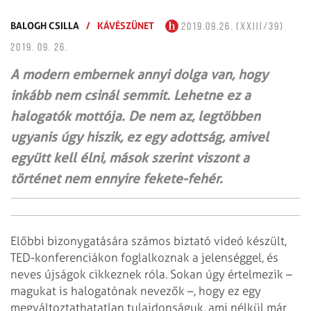
BALOGH CSILLA
/
KÁVÉSZÜNET
2019.09.26. (XXIII/39)
2019. 09. 26.
A modern embernek annyi dolga van, hogy
inkább nem csinál semmit. Lehetne ez a
halogatók mottója. De nem az, legtöbben
ugyanis úgy hiszik, ez egy adottság, amivel
együtt kell élni, mások szerint viszont a
történet nem ennyire fekete-fehér.
Előbbi bizonygatására számos biztató videó készült,
TED-konferenciákon foglalkoznak a jelenséggel, és
neves újságok cikkeznek róla. Sokan úgy értelmezik –
magukat is halogatónak nevezők –, hogy ez egy
megváltoztathatatlan tulajdonságuk, ami nélkül már