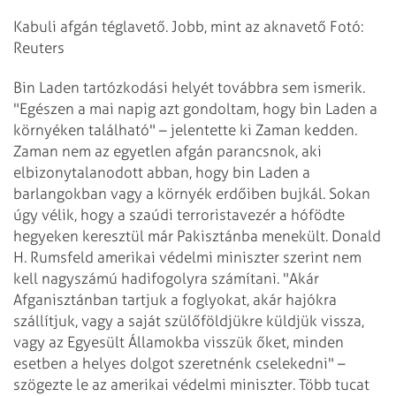
Kabuli afgán téglavető. Jobb, mint az aknavető Fotó:
Reuters
Bin Laden tartózkodási helyét továbbra sem ismerik.
"Egészen a mai napig azt gondoltam, hogy bin Laden a
környéken található" – jelentette ki Zaman kedden.
Zaman nem az egyetlen afgán parancsnok, aki
elbizonytalanodott abban, hogy bin Laden a
barlangokban vagy a környék erdőiben bujkál. Sokan
úgy vélik, hogy a szaúdi terroristavezér a hófödte
hegyeken keresztül már Pakisztánba menekült.
Donald
H. Rumsfeld amerikai védelmi miniszter szerint nem
kell nagyszámú hadifogolyra számítani. "Akár
Afganisztánban tartjuk a foglyokat, akár hajókra
szállítjuk, vagy a saját szülőföldjükre küldjük vissza,
vagy az Egyesült Államokba visszük őket, minden
esetben a helyes dolgot szeretnénk cselekedni" –
szögezte le az amerikai védelmi miniszter.
Több tucat