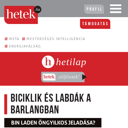
Profil
Támogatás
#
#
META
MESTERSÉGES INTELLIGENCIA
#
ENERGIAVÁLSÁG
hetilap
Biciklik és labdák a
barlangban
BIN LADEN ÖNGYILKOS JELADÁSA?