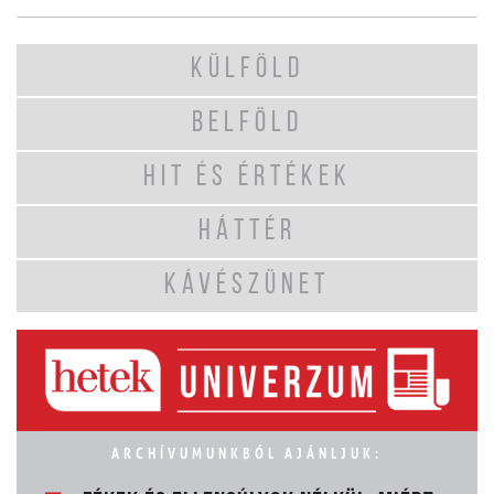
KÜLFÖLD
BELFÖLD
HIT ÉS ÉRTÉKEK
HÁTTÉR
KÁVÉSZÜNET
ARCHÍVUMUNKBÓL AJÁNLJUK: