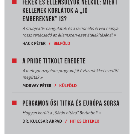
FÉKEK ÉS ELLENSÚLYOK NÉLKÜL: MIÉRT
KELLENEK KORLÁTOK A „JÓ
EMBEREKNEK” IS?
A szubjektív hangulatok és a racionális érvek hiánya
rossz tanácsadó az államszervezet átalakításánál
»
HACK PÉTER
/
BELFÖLD
A PRIDE TITKOLT EREDETE
A melegmozgalom programját évtizedekkel ezelőtt
megírták
»
MORVAY PÉTER
/
KÜLFÖLD
PERGAMON ŐSI TITKA ÉS EURÓPA SORSA
Hogyan került a „Sátán oltára” Berlinbe?
»
DR. KULCSÁR ÁRPÁD
/
HIT ÉS ÉRTÉKEK