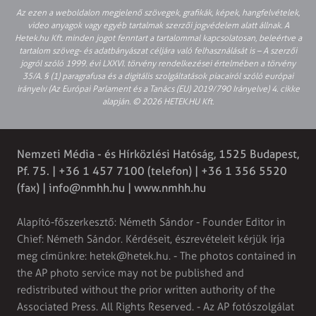
Az ezen a weboldalon megjelenő szövegek, grafikák, képek, hangfelvételek,
video anyagok vagy egyéb tartalmak szerzői jogvédelem alatt állnak. A
Hetek.hu Kft. minden jogot fenntart a tartalommal kapcsolatosan, beleértve a
tartalom szöveg- és adatbányászat céljára való felhasználását is – A szerzői
jogról szóló 1999. évi LXXVI. törvény rendelkezései értelmében a törvény
35/A. § (1) paragrafusa és a digitális szolgáltatások piacairól szóló európai
irányelv (Az Európai Parlament és a Tanács (EU) 2019/790 Irányelve) 4. cikke
alapján. © 2026 HETEK.HU Kft.
Nemzeti Média - és Hírközlési Hatóság, 1525 Budapest,
Pf. 75. | +36 1 457 7100 (telefon) | +36 1 356 5520
(fax) | info@nmhh.hu | www.nmhh.hu
Alapító-főszerkesztő: Németh Sándor - Founder Editor in
Chief: Németh Sándor. Kérdéseit, észrevételeit kérjük írja
meg címünkre: hetek@hetek.hu. - The photos contained in
the AP photo service may not be published and
redistributed without the prior written authority of the
Associated Press. All Rights Reserved. - Az AP fotószolgálat