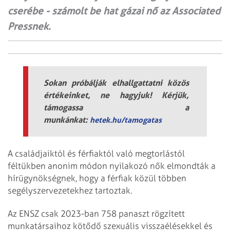
cserébe - számolt be hat gázai nő az Associated
Pressnek.
Sokan próbálják elhallgattatni közös
értékeinket, ne hagyjuk! Kérjük,
támogassa a
munkánkat:
hetek.hu/tamogatas
A családjaiktól és férfiaktól való megtorlástól
féltükben anonim módon nyilakozó nők elmondták a
hírügynökségnek, hogy a férfiak közül többen
segélyszervezetekhez tartoztak.
Az ENSZ csak 2023-ban 758 panaszt rögzített
munkatársaihoz kötődő szexuális visszaélésekkel és