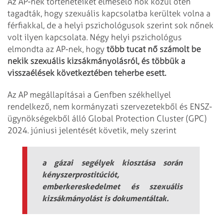
Az AP-nek történeteiket elmesélő nők közül öten
tagadták, hogy szexuális kapcsolatba kerültek volna a
férfiakkal, de a helyi pszichológusok szerint sok nőnek
volt ilyen kapcsolata. Négy helyi pszichológus
elmondta az AP-nek, hogy
több tucat nő számolt be
nekik szexuális kizsákmányolásról, és többük a
visszaélések következtében teherbe esett.
Az AP megállapításai a Genfben székhellyel
rendelkező, nem kormányzati szervezetekből és ENSZ-
ügynökségekből álló Global Protection Cluster (GPC)
2024. júniusi jelentését követik, mely szerint
a gázai segélyek kiosztása során
kényszerprostitúciót,
emberkereskedelmet és szexuális
kizsákmányolást is dokumentáltak.