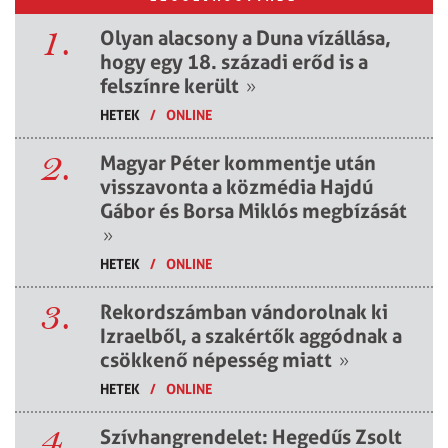
1.
Olyan alacsony a Duna vízállása,
hogy egy 18. századi erőd is a
felszínre került
»
HETEK
/
ONLINE
2.
Magyar Péter kommentje után
visszavonta a közmédia Hajdú
Gábor és Borsa Miklós megbízását
»
HETEK
/
ONLINE
3.
Rekordszámban vándorolnak ki
Izraelből, a szakértők aggódnak a
csökkenő népesség miatt
»
HETEK
/
ONLINE
4.
Szívhangrendelet: Hegedűs Zsolt