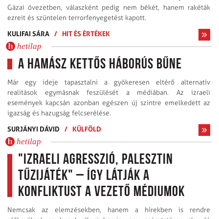
Gázai övezetben, válaszként pedig nem békét, hanem rakéták
ezreit és szüntelen terrorfenyegetést kapott.
KULIFAI SÁRA
/
HIT ÉS ÉRTÉKEK
hetilap
A Hamász kettős háborús bűne
Már egy ideje tapasztalni a gyökeresen eltérő alternatív
realitások egymásnak feszülését a médiában. Az izraeli
események kapcsán azonban egészen új szintre emelkedett az
igazság és hazugság felcserélése.
SURJÁNYI DÁVID
/
KÜLFÖLD
hetilap
"Izraeli agresszió, palesztin
tűzijáték" – így látják a
konfliktust a vezető médiumok
Nemcsak az elemzésekben, hanem a hírekben is rendre