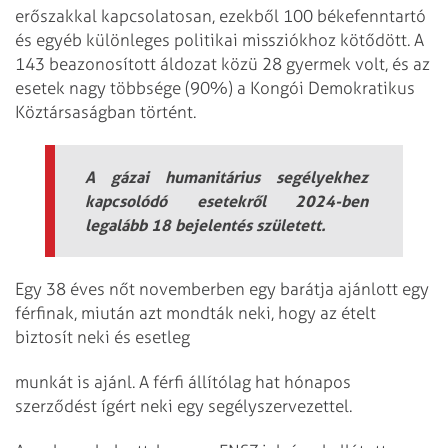
erőszakkal kapcsolatosan, ezekből 100 békefenntartó
és egyéb különleges politikai missziókhoz kötődött. A
143 beazonosított áldozat közü 28 gyermek volt, és az
esetek nagy többsége (90%) a Kongói Demokratikus
Köztársaságban történt.
A gázai humanitárius segélyekhez
kapcsolódó esetekről 2024-ben
legalább 18 bejelentés született.
Egy 38 éves nőt novemberben egy barátja ajánlott egy
férfinak, miután azt mondták neki, hogy az ételt
biztosít neki és esetleg
munkát is ajánl. A férfi állítólag hat hónapos
szerződést ígért neki egy segélyszervezettel.