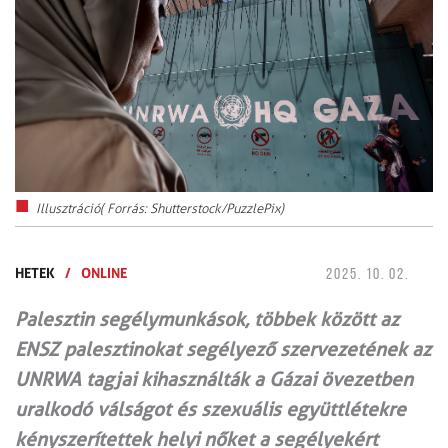
Illusztráció( Forrás: Shutterstock/PuzzlePix)
HETEK
/
ONLINE
2025. 10. 02.
Palesztin segélymunkások, többek között az
ENSZ palesztinokat segélyező szervezetének az
UNRWA tagjai kihasználták a Gázai övezetben
uralkodó válságot és szexuális együttlétekre
kényszerítettek helyi nőket a segélyekért