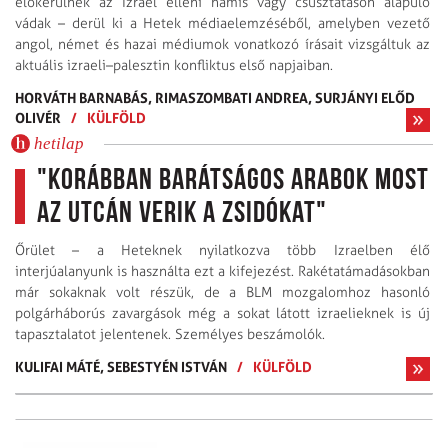
előkerülnek az Izrael elleni hamis vagy csúsztatáson alapuló
vádak – derül ki a Hetek médiaelemzéséből, amelyben vezető
angol, német és hazai médiumok vonatkozó írásait vizsgáltuk az
aktuális izraeli–palesztin konfliktus első napjaiban.
HORVÁTH BARNABÁS,
RIMASZOMBATI ANDREA,
SURJÁNYI ELŐD
OLIVÉR
/
KÜLFÖLD
hetilap
"Korábban barátságos arabok most
az utcán verik a zsidókat"
Őrület – a Heteknek nyilatkozva több Izraelben élő
interjúalanyunk is használta ezt a kifejezést. Rakétatámadásokban
már sokaknak volt részük, de a BLM mozgalomhoz hasonló
polgárháborús zavargások még a sokat látott izraelieknek is új
tapasztalatot jelentenek. Személyes beszámolók.
KULIFAI MÁTÉ,
SEBESTYÉN ISTVÁN
/
KÜLFÖLD