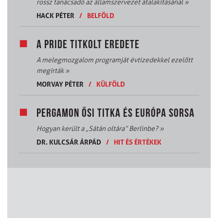
rossz tanácsadó az államszervezet átalakításánál
»
HACK PÉTER
/
BELFÖLD
A PRIDE TITKOLT EREDETE
A melegmozgalom programját évtizedekkel ezelőtt
megírták
»
MORVAY PÉTER
/
KÜLFÖLD
PERGAMON ŐSI TITKA ÉS EURÓPA SORSA
Hogyan került a „Sátán oltára” Berlinbe?
»
DR. KULCSÁR ÁRPÁD
/
HIT ÉS ÉRTÉKEK