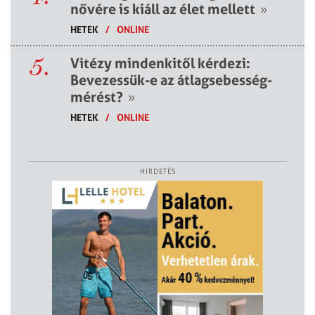
nővére is kiáll az élet mellett
»
HETEK
/
ONLINE
5.
Vitézy mindenkitől kérdezi:
Bevezessük-e az átlagsebesség-
mérést?
»
HETEK
/
ONLINE
HIRDETÉS