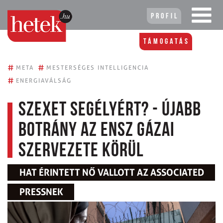
Profil
Támogatás
#
#
META
MESTERSÉGES INTELLIGENCIA
#
ENERGIAVÁLSÁG
Szexet segélyért? - újabb
botrány az ENSZ gázai
szervezete körül
HAT ÉRINTETT NŐ VALLOTT AZ ASSOCIATED
PRESSNEK