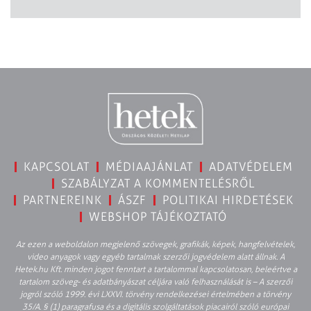
KAPCSOLAT
MÉDIAAJÁNLAT
ADATVÉDELEM
SZABÁLYZAT A KOMMENTELÉSRŐL
PARTNEREINK
ÁSZF
POLITIKAI HIRDETÉSEK
WEBSHOP TÁJÉKOZTATÓ
Az ezen a weboldalon megjelenő szövegek, grafikák, képek, hangfelvételek,
video anyagok vagy egyéb tartalmak szerzői jogvédelem alatt állnak. A
Hetek.hu Kft. minden jogot fenntart a tartalommal kapcsolatosan, beleértve a
tartalom szöveg- és adatbányászat céljára való felhasználását is – A szerzői
jogról szóló 1999. évi LXXVI. törvény rendelkezései értelmében a törvény
35/A. § (1) paragrafusa és a digitális szolgáltatások piacairól szóló európai