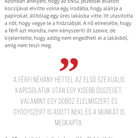
Azonban ahelyett, hogy az ENSZ jelzéssel ellátott
kocsijával elvitte volna egy irodába, hogy aláírja a
papírokat, állítólag egy üres lakásba vitte. Itt utasította
a nőt, hogy vegye le a hidzsábját. A nő elmesélte, hogy
a férfi azt mondta, nem kényszeríti őt szexre, de
kijelentette, hogy addig nem engedheti el a lakásból,
amíg nem teszi meg.
A férfi néhány héttel az első szexuális
kapcsolatuk után egy kisebb összeget,
valamint egy doboz élelmiszert és
gyógyszert is adott neki, és a munkát is
megkapta.