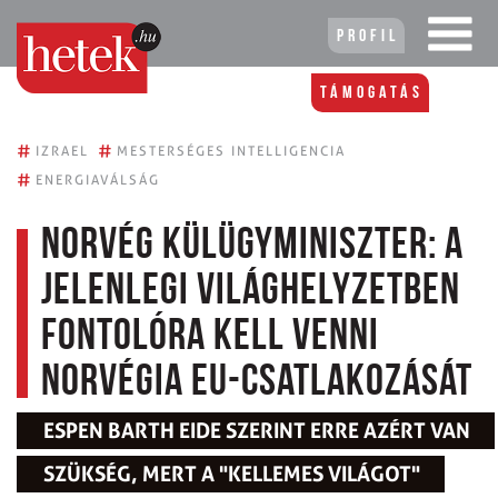
Profil
Támogatás
#
#
IZRAEL
MESTERSÉGES INTELLIGENCIA
#
ENERGIAVÁLSÁG
Norvég külügyminiszter: a
jelenlegi világhelyzetben
fontolóra kell venni
Norvégia EU-csatlakozását
ESPEN BARTH EIDE SZERINT ERRE AZÉRT VAN
SZÜKSÉG, MERT A "KELLEMES VILÁGOT"