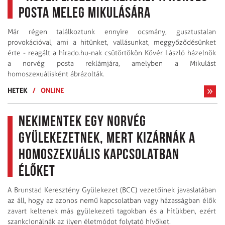
posta meleg Mikulására
Már régen találkoztunk ennyire ocsmány, gusztustalan
provokációval, ami a hitünket, vallásunkat, meggyőződésünket
érte - reagált a hirado.hu-nak csütörtökön Kövér László házelnök
a norvég posta reklámjára, amelyben a Mikulást
homoszexuálisként ábrázolták.
HETEK
/
ONLINE
Nekimentek egy norvég
gyülekezetnek, mert kizárnák a
homoszexuális kapcsolatban
élőket
A Brunstad Keresztény Gyülekezet (BCC) vezetőinek javaslatában
az áll, hogy az azonos nemű kapcsolatban vagy házasságban élők
zavart keltenek más gyülekezeti tagokban és a hitükben, ezért
szankcionálnák az ilyen életmódot folytató hívőket.