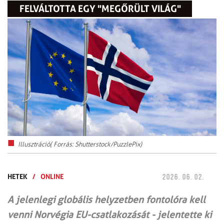
FELVÁLTOTTA EGY "MEGŐRÜLT VILÁG"
Illusztráció( Forrás: Shutterstock/PuzzlePix)
HETEK
/
ONLINE
2026. 06. 02.
A jelenlegi globális helyzetben fontolóra kell
venni Norvégia EU-csatlakozását - jelentette ki