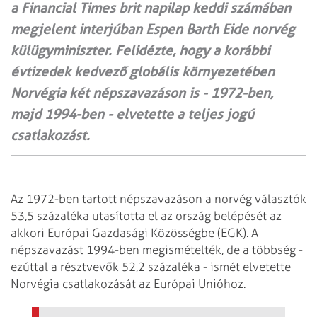
a Financial Times brit napilap keddi számában
megjelent interjúban Espen Barth Eide norvég
külügyminiszter. Felidézte, hogy a korábbi
évtizedek kedvező globális környezetében
Norvégia két népszavazáson is - 1972-ben,
majd 1994-ben - elvetette a teljes jogú
csatlakozást.
Az 1972-ben tartott népszavazáson a norvég választók
53,5 százaléka utasította el az ország belépését az
akkori Európai Gazdasági Közösségbe (EGK). A
népszavazást 1994-ben megismételték, de a többség -
ezúttal a résztvevők 52,2 százaléka - ismét elvetette
Norvégia csatlakozását az Európai Unióhoz.