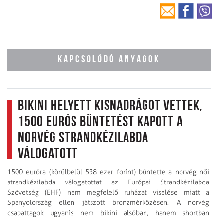
KAPCSOLÓDÓ ANYAGOK
Bikini helyett kisnadrágot vettek,
1500 eurós büntetést kapott a
norvég strandkézilabda
válogatott
1500 euróra (körülbelül 538 ezer forint) büntette a norvég női
strandkézilabda válogatottat az Európai Strandkézilabda
Szövetség (EHF) nem megfelelő ruházat viselése miatt a
Spanyolország ellen játszott bronzmérkőzésen. A norvég
csapattagok ugyanis nem bikini alsóban, hanem shortban