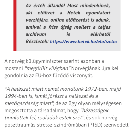
Az érték állandó! Most mindenkinek,
aki előfizet a Hetek nyomtatott
verziójára, online előfizetést is adunk,
amivel a friss újság mellett a teljes
archívum is elérhető!
Részletek:
https://www.hetek.hu/elofizetes
A norvég külügyminiszter szerint azonban a
mostani
"megőrült világban"
Norvégiának újra kell
gondolnia az EU-hoz fűződő viszonyát.
"A halászat miatt nemet mondtunk 1972-ben, majd
1994-ben is, ismét jórészt a halászat és a
mezőgazdaság miatt"
, de az ügy olyan mélységesen
megosztotta a társadalmat, hogy
"házasságok
bomlottak fel, családok estek szét"
, és sok norvég
poszttraumás stressz-szindrómában (PTSD) szenvedett