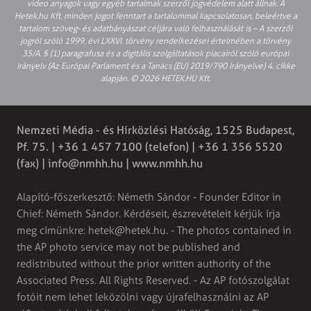
video anyagok vagy egyéb tartalmak szerzői jogvédelem alatt állnak. A
Hetek.hu Kft. minden jogot fenntart a tartalommal kapcsolatosan, beleértve a
tartalom szöveg- és adatbányászat céljára való felhasználását is – A szerzői
jogról szóló 1999. évi LXXVI. törvény rendelkezései értelmében a törvény
35/A. § (1) paragrafusa és a digitális szolgáltatások piacairól szóló európai
irányelv (Az Európai Parlament és a Tanács (EU) 2019/790 Irányelve) 4. cikke
alapján. © 2026 HETEK.HU Kft.
Nemzeti Média - és Hírközlési Hatóság, 1525 Budapest,
Pf. 75. | +36 1 457 7100 (telefon) | +36 1 356 5520
(fax) | info@nmhh.hu | www.nmhh.hu
Alapító-főszerkesztő: Németh Sándor - Founder Editor in
Chief: Németh Sándor. Kérdéseit, észrevételeit kérjük írja
meg címünkre: hetek@hetek.hu. - The photos contained in
the AP photo service may not be published and
redistributed without the prior written authority of the
Associated Press. All Rights Reserved. - Az AP fotószolgálat
fotóit nem lehet leközölni vagy újrafelhasználni az AP