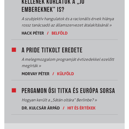
KELLENEK KORLÁTOK A „JÓ
EMBEREKNEK” IS?
A szubjektív hangulatok és a racionális érvek hiánya
rossz tanácsadó az államszervezet átalakításánál
»
HACK PÉTER
/
BELFÖLD
A PRIDE TITKOLT EREDETE
A melegmozgalom programját évtizedekkel ezelőtt
megírták
»
MORVAY PÉTER
/
KÜLFÖLD
PERGAMON ŐSI TITKA ÉS EURÓPA SORSA
Hogyan került a „Sátán oltára” Berlinbe?
»
DR. KULCSÁR ÁRPÁD
/
HIT ÉS ÉRTÉKEK