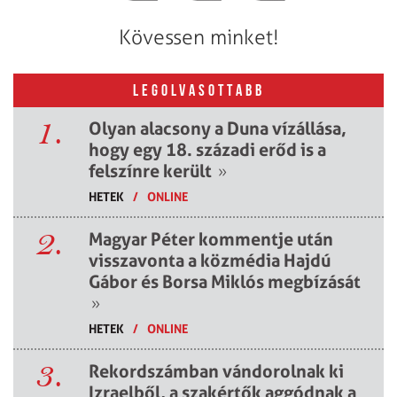
Kövessen minket!
LEGOLVASOTTABB
1.
Olyan alacsony a Duna vízállása,
hogy egy 18. századi erőd is a
felszínre került
»
HETEK
/
ONLINE
2.
Magyar Péter kommentje után
visszavonta a közmédia Hajdú
Gábor és Borsa Miklós megbízását
»
HETEK
/
ONLINE
3.
Rekordszámban vándorolnak ki
Izraelből, a szakértők aggódnak a