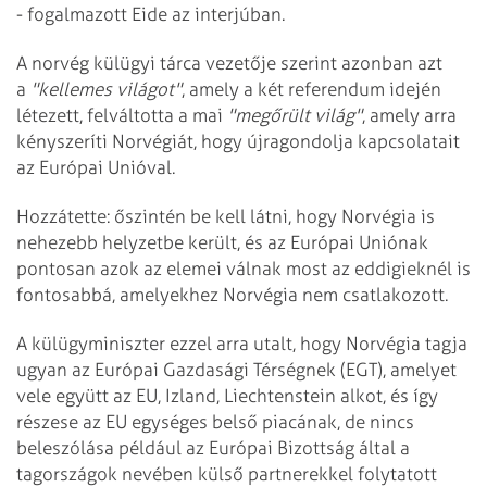
- fogalmazott Eide az interjúban.
A norvég külügyi tárca vezetője szerint azonban azt
a
"kellemes világot"
, amely a két referendum idején
létezett, felváltotta a mai
"megőrült világ"
, amely arra
kényszeríti Norvégiát, hogy újragondolja kapcsolatait
az Európai Unióval.
Hozzátette: őszintén be kell látni, hogy Norvégia is
nehezebb helyzetbe került, és az Európai Uniónak
pontosan azok az elemei válnak most az eddigieknél is
fontosabbá, amelyekhez Norvégia nem csatlakozott.
A külügyminiszter ezzel arra utalt, hogy Norvégia tagja
ugyan az Európai Gazdasági Térségnek (EGT), amelyet
vele együtt az EU, Izland, Liechtenstein alkot, és így
részese az EU egységes belső piacának, de nincs
beleszólása például az Európai Bizottság által a
tagországok nevében külső partnerekkel folytatott