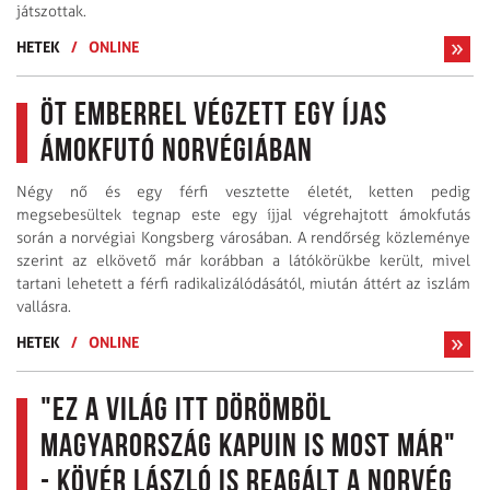
játszottak.
HETEK
/
ONLINE
Öt emberrel végzett egy íjas
ámokfutó Norvégiában
Négy nő és egy férfi vesztette életét, ketten pedig
megsebesültek tegnap este egy íjjal végrehajtott ámokfutás
során a norvégiai Kongsberg városában. A rendőrség közleménye
szerint az elkövető már korábban a látókörükbe került, mivel
tartani lehetett a férfi radikalizálódásától, miután áttért az iszlám
vallásra.
HETEK
/
ONLINE
"Ez a világ itt dörömböl
Magyarország kapuin is most már"
- Kövér László is reagált a norvég