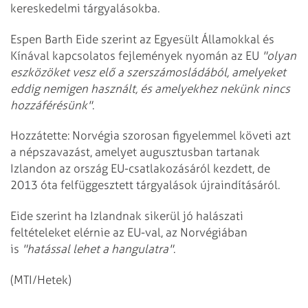
kereskedelmi tárgyalásokba.
Espen Barth Eide szerint az Egyesült Államokkal és
Kínával kapcsolatos fejlemények nyomán az EU
"olyan
eszközöket vesz elő a szerszámosládából, amelyeket
eddig nemigen használt, és amelyekhez nekünk nincs
hozzáférésünk"
.
Hozzátette: Norvégia szorosan figyelemmel követi azt
a népszavazást, amelyet augusztusban tartanak
Izlandon az ország EU-csatlakozásáról kezdett, de
2013 óta felfüggesztett tárgyalások újraindításáról.
Eide szerint ha Izlandnak sikerül jó halászati
feltételeket elérnie az EU-val, az Norvégiában
is
"hatással lehet a hangulatra"
.
(MTI/Hetek)