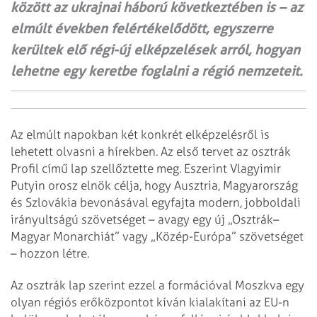
között az ukrajnai háború következtében is – az
elmúlt években felértékelődött, egyszerre
kerültek elő régi-új elképzelések arról, hogyan
lehetne egy keretbe foglalni a régió nemzeteit.
Az elmúlt napokban két konkrét elképzelésről is
lehetett olvasni a hírekben. Az első tervet az osztrák
Profil című lap szellőztette meg. Eszerint Vlagyimir
Putyin orosz elnök célja, hogy Ausztria, Magyarország
és Szlovákia bevonásával egyfajta modern, jobboldali
irányultságú szövetséget – avagy egy új „Osztrák–
Magyar Monarchiát” vagy „Közép-Európa” szövetséget
– hozzon létre.
Az osztrák lap szerint ezzel a formációval Moszkva egy
olyan régiós erőközpontot kíván kialakítani az EU-n