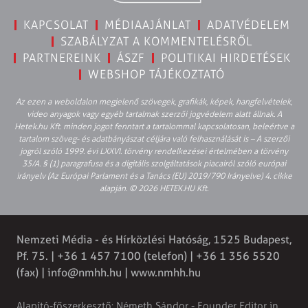
KAPCSOLAT
MÉDIAAJÁNLAT
ADATVÉDELEM
SZABÁLYZAT A KOMMENTELÉSRŐL
PARTNEREINK
ÁSZF
POLITIKAI HIRDETÉSEK
WEBSHOP TÁJÉKOZTATÓ
Az ezen a weboldalon megjelenő szövegek, grafikák, képek, hangfelvételek,
video anyagok vagy egyéb tartalmak szerzői jogvédelem alatt állnak. A
Hetek.hu Kft. minden jogot fenntart a tartalommal kapcsolatosan, beleértve a
tartalom szöveg- és adatbányászat céljára való felhasználását is – A szerzői
jogról szóló 1999. évi LXXVI. törvény rendelkezései értelmében a törvény
35/A. § (1) paragrafusa és a digitális szolgáltatások piacairól szóló európai
irányelv (Az Európai Parlament és a Tanács (EU) 2019/790 Irányelve) 4. cikke
alapján. © 2026 HETEK.HU Kft.
Nemzeti Média - és Hírközlési Hatóság, 1525 Budapest,
Pf. 75. | +36 1 457 7100 (telefon) | +36 1 356 5520
(fax) | info@nmhh.hu | www.nmhh.hu
Alapító-főszerkesztő: Németh Sándor - Founder Editor in