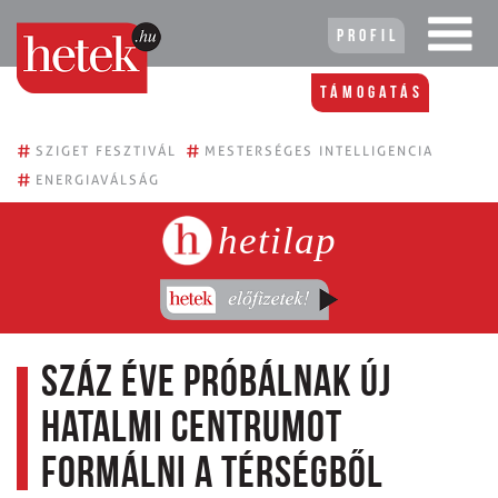
Profil
Támogatás
#
#
SZIGET FESZTIVÁL
MESTERSÉGES INTELLIGENCIA
#
ENERGIAVÁLSÁG
hetilap
Száz éve próbálnak új
hatalmi centrumot
formálni a térségből