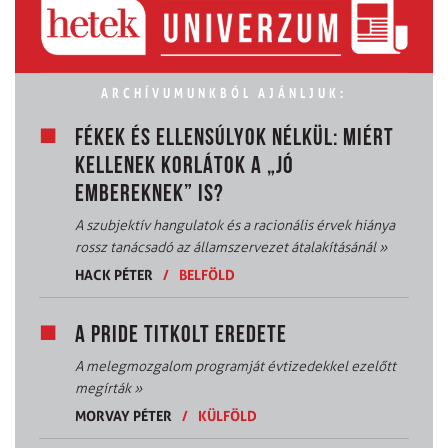
ARCHÍVUMUNKBÓL AJÁNLJUK:
FÉKEK ÉS ELLENSÚLYOK NÉLKÜL: MIÉRT
KELLENEK KORLÁTOK A „JÓ
EMBEREKNEK” IS?
A szubjektív hangulatok és a racionális érvek hiánya
rossz tanácsadó az államszervezet átalakításánál
»
HACK PÉTER
/
BELFÖLD
A PRIDE TITKOLT EREDETE
A melegmozgalom programját évtizedekkel ezelőtt
megírták
»
MORVAY PÉTER
/
KÜLFÖLD