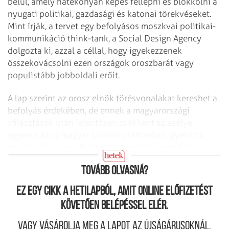
belül, amely hatékonyan képes fellépni és blokkolni a
nyugati politikai, gazdasági és katonai törekvéseket.
Mint írják, a tervet egy befolyásos moszkvai politikai-
kommunikáció think-tank, a Social Design Agency
dolgozta ki, azzal a céllal, hogy igyekezzenek
összekovácsolni ezen országok oroszbarát vagy
populistább jobboldali erőit.
A lap szerint az orosz elnök törésvonalakat kereshet a
befolyás érdekében, de ennek a magyarországi
választások után jelentősen csökkent az esélye,
ugyanis az új magyar kormány láthatóan igyekszik
gesztusokat tenni Kijevnek a korábbi, egyoldalúan
oroszbarátnak ítélt politika ellensúlyozására.
Tovább olvasná?
Ez egy cikk a hetilapból, amit online előfizetést
követően belépéssel elér.
Vagy vásárolja meg a lapot az újságárusoknál.