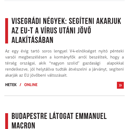
Visegrádi négyek: Segíteni akarjuk
az EU-t a vírus utáni jövő
alakításában
Az egy évig tartó soros lengyel V4-elnökséget nyitó pénteki
varsói megbeszélésen a kormányfők arról beszéltek, hogy a
térség országai, akik "nagyon szolid” gazdasági alapokkal
rendelkezve, jól helytállva tudták átvészelni a járványt, segíteni
akarják az EU jövőbeni változásait.
HETEK
/
ONLINE
Budapestre látogat Emmanuel
Macron