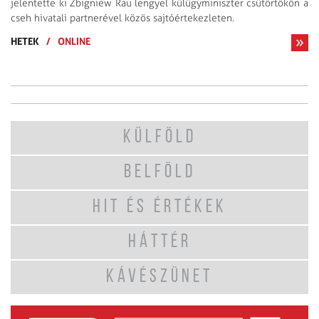
jelentette ki Zbigniew Rau lengyel külügyminiszter csütörtökön a
cseh hivatali partnerével közös sajtóértekezleten.
HETEK
/
ONLINE
KÜLFÖLD
BELFÖLD
HIT ÉS ÉRTÉKEK
HÁTTÉR
KÁVÉSZÜNET