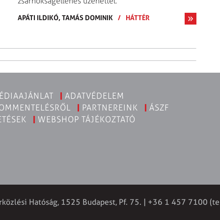
zsarnokságellenes üzenettel.
APÁTI ILDIKÓ,
TAMÁS DOMINIK
/
HÁTTÉR
ÉDIAAJÁNLAT
ADATVÉDELEM
KOMMENTELÉSRŐL
PARTNEREINK
ÁSZF
ETÉSEK
WEBSHOP TÁJÉKOZTATÓ
rközlési Hatóság, 1525 Budapest, Pf. 75. | +36 1 457 7100 (t