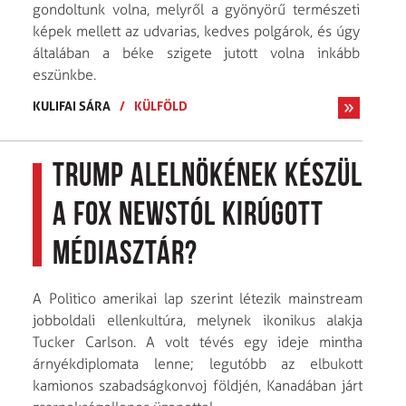
gondoltunk volna, melyről a gyönyörű természeti
képek mellett az udvarias, kedves polgárok, és úgy
általában a béke szigete jutott volna inkább
eszünkbe.
KULIFAI SÁRA
/
KÜLFÖLD
Trump alelnökének készül
a Fox Newstól kirúgott
médiasztár?
A Politico amerikai lap szerint létezik mainstream
jobboldali ellenkultúra, melynek ikonikus alakja
Tucker Carlson. A volt tévés egy ideje mintha
árnyékdiplomata lenne; legutóbb az elbukott
kamionos szabadságkonvoj földjén, Kanadában járt