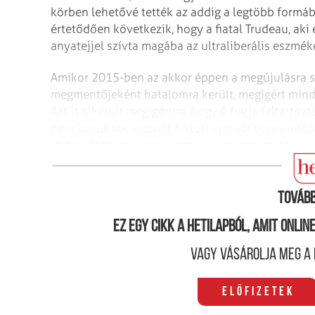
körben lehetővé tették az addig a legtöbb formába
értetődően következik, hogy a fiatal Trudeau, aki 
anyatejjel szívta magába az ultraliberális eszméke
Amikor 2015-ben az akkor éppen a megújulásra szo
megmentőjeként hatalomra került, megígért minden
Azt is sikerült megígérnie, hogy ő fogja feltartóz
nem került sor, viszont hozott egy sor olyan inté
történelemkönyvekbe, mint a nemzetpárti és konze
bevezető, ám a politikai kommunikációhoz alapve
Tovább
Ez egy cikk a hetilapból, amit onli
Vagy vásárolja meg a 
Előfizetek