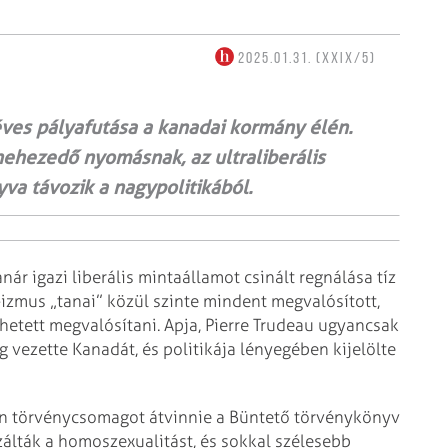
2025.01.31. (XXIX/5)
éves pályafutása a kanadai kormány élén.
ánehezedő nyomásnak, az ultraliberális
a távozik a nagypolitikából.
ár igazi liberális mintaállamot csinált regnálása tíz
-izmus „tanai” közül szinte mindent megvalósított,
etett megvalósítani. Apja, Pierre Trudeau ugyancsak
g vezette Kanadát, és politikája lényegében kijelölte
an törvénycsomagot átvinnie a Büntető törvénykönyv
zálták a homoszexualitást, és sokkal szélesebb