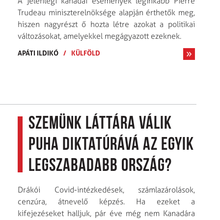
A jelenlegi kanadai események leginkább Pierre
Trudeau miniszterelnöksége alapján érthetők meg,
hiszen nagyrészt ő hozta létre azokat a politikai
változásokat, amelyekkel megágyazott ezeknek.
APÁTI ILDIKÓ
/
KÜLFÖLD
Szemünk láttára válik
puha diktatúrává az egyik
legszabadabb ország?
Drákói Covid-intézkedések, számlazárolások,
cenzúra, átnevelő képzés. Ha ezeket a
kifejezéseket halljuk, pár éve még nem Kanadára