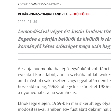
Forrás: Shutterstock/PuzzlePix
REHÁK-RIMASZOMBATI ANDREA
/
KÜLFÖLD
2025. 01. 30.
Lemondásával véget ért Justin Trudeau tíz­
Engedve a pártján belülről és kívülről is r
kormányfő kétes örökséget maga után hagyv
A z apja nyomdokaiba lépő, egyébként volt tánctan
éve alatt Kanadából, ahol a szélsőbaloldali woke
amit máshol csak részben vagy egyáltalán nem leh
hosszabb ideig, 1968-tól egy kis szünettel 1984-i
a nyomvonalat a fia számára is.
Elnöksége elején, 1969-ben már sikerült egy oly
módosításával, amiben egy füst alatt dekriminali