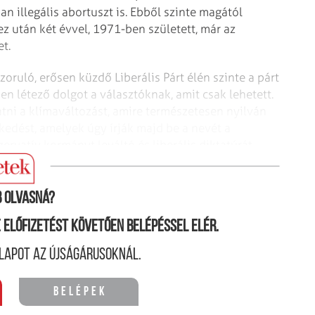
n illegális abortuszt is. Ebből szinte magától
ez után két évvel, 1971-ben született, már az
t.
ruló, erősen küzdő Liberális Párt élén szinte a párt
 létező dolgot a választóknak, amit csak lehetett.
tatni a klímaváltozást, amire természetesen nyilván
zkedést, amelyek úgy írják majd be a nevét a
rvatív kormányt leváltó és liberális diktatúrát
tően egyáltalán nem értő elnököt.
 olvasná?
ne előfizetést követően belépéssel elér.
lapot az újságárusoknál.
Belépek