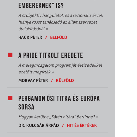
EMBEREKNEK” IS?
A szubjektív hangulatok és a racionális érvek
hiánya rossz tanácsadó az államszervezet
átalakításánál
»
HACK PÉTER
/
BELFÖLD
A PRIDE TITKOLT EREDETE
A melegmozgalom programját évtizedekkel
ezelőtt megírták
»
MORVAY PÉTER
/
KÜLFÖLD
PERGAMON ŐSI TITKA ÉS EURÓPA
SORSA
Hogyan került a „Sátán oltára” Berlinbe?
»
DR. KULCSÁR ÁRPÁD
/
HIT ÉS ÉRTÉKEK