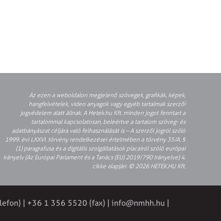
Az ezen a weboldalon megjelenő szövegek, grafikák, képek,
hangfelvételek, video anyagok vagy egyéb tartalmak szerzői
jogvédelem alatt állnak. A Hetek.hu Kft. minden jogot fenntart a
tartalommal kapcsolatosan, beleértve a tartalom szöveg- és
adatbányászat céljára való felhasználását is – A szerzői jogról szóló
1999. évi LXXVI. törvény rendelkezései értelmében a törvény 35/A. §
(1) paragrafusa és a digitális szolgáltatások piacairól szóló európai
irányelv (Az Európai Parlament és a Tanács (EU) 2019/790 Irányelve) 4.
cikke alapján. © 2026 HETEK.HU Kft.
elefon) | +36 1 356 5520 (fax) | info@nmhh.hu |