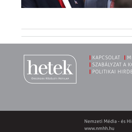
KAPCSOLAT
M
SZABÁLYZAT A 
POLITIKAI HIRD
Nemzeti Média - és Hí
www.nmhh.hu