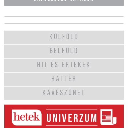
KÜLFÖLD
BELFÖLD
HIT ÉS ÉRTÉKEK
HÁTTÉR
KÁVÉSZÜNET