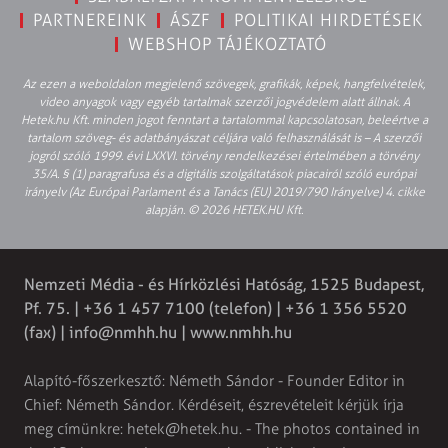
PARTNEREINK
ÁSZF
POLITIKAI HIRDETÉSEK
WEBSHOP TÁJÉKOZTATÓ
Az ezen a weboldalon megjelenő szövegek, grafikák, képek, hangfelvételek,
video anyagok vagy egyéb tartalmak szerzői jogvédelem alatt állnak. A
Hetek.hu Kft. minden jogot fenntart a tartalommal kapcsolatosan, beleértve a
tartalom szöveg- és adatbányászat céljára való felhasználását is – A szerzői
jogról szóló 1999. évi LXXVI. törvény rendelkezései értelmében a törvény
35/A. § (1) paragrafusa és a digitális szolgáltatások piacairól szóló európai
irányelv (Az Európai Parlament és a Tanács (EU) 2019/790 Irányelve) 4. cikke
alapján. © 2026 HETEK.HU Kft.
Nemzeti Média - és Hírközlési Hatóság, 1525 Budapest,
Pf. 75. | +36 1 457 7100 (telefon) | +36 1 356 5520
(fax) | info@nmhh.hu | www.nmhh.hu
Alapító-főszerkesztő: Németh Sándor - Founder Editor in
Chief: Németh Sándor. Kérdéseit, észrevételeit kérjük írja
meg címünkre: hetek@hetek.hu. - The photos contained in