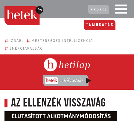
Profil
Támogatás
#
#
IZRAEL
MESTERSÉGES INTELLIGENCIA
#
ENERGIAVÁLSÁG
hetilap
Az ellenzék visszavág
ELUTASÍTOTT ALKOTMÁNYMÓDOSÍTÁS