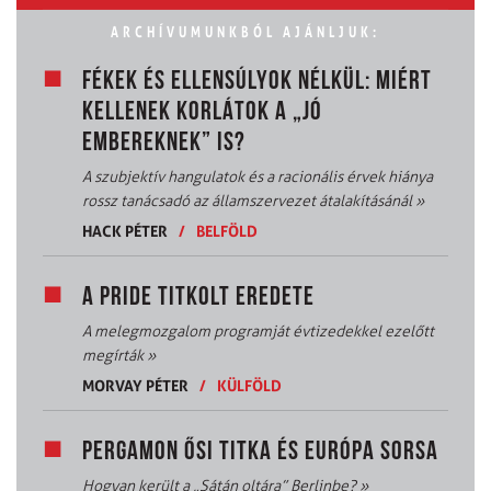
ARCHÍVUMUNKBÓL AJÁNLJUK:
FÉKEK ÉS ELLENSÚLYOK NÉLKÜL: MIÉRT
KELLENEK KORLÁTOK A „JÓ
EMBEREKNEK” IS?
A szubjektív hangulatok és a racionális érvek hiánya
rossz tanácsadó az államszervezet átalakításánál
»
HACK PÉTER
/
BELFÖLD
A PRIDE TITKOLT EREDETE
A melegmozgalom programját évtizedekkel ezelőtt
megírták
»
MORVAY PÉTER
/
KÜLFÖLD
PERGAMON ŐSI TITKA ÉS EURÓPA SORSA
Hogyan került a „Sátán oltára” Berlinbe?
»