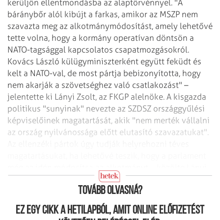
kerüljön ellentmondásba
az alaptörvénnyel.
"A
báránybőr alól kibújt a farkas, amikor az MSZP nem
szavazta meg az alkotmánymódosítást,
amely lehetővé
tette volna, hogy a kormány operatívan döntsön a
NATO-tagsággal
kapcsolatos csapatmozgásokról.
Kovács László külügyminiszterként együtt feküdt
és
kelt a NATO-val, de most pártja bebizonyította, hogy
nem akarják a szövetséghez
való csatlakozást" –
jelentette ki Lányi Zsolt, az FKGP alelnöke. A kisgazda
politikus "sunyinak" nevezte az SZDSZ országgyűlési
képviselőinek magatartását,
akik "nem merték vállalni
az ország nyilvánossága előtt elutasító szavazatukat".
Az ellenzéki pártok úgy tudják helyrehozni téves
magatartásukat, ha lehetővé
teszik, hogy a parlament
még az idén módosítsa az alkotmányt – közölte Lányi
Zsolt.
Tovább olvasná?
Ez egy cikk a hetilapból, amit online előfizetést