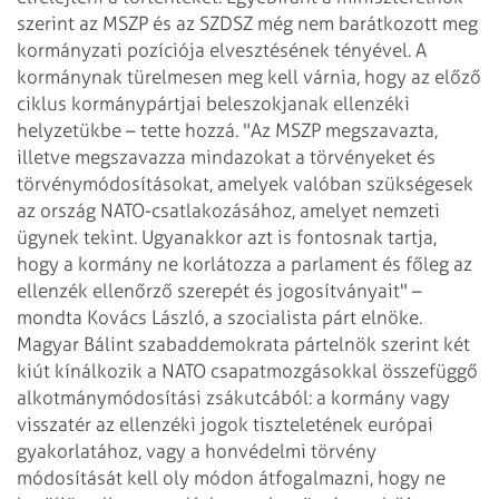
szerint az MSZP és az SZDSZ még nem barátkozott meg
kormányzati
pozíciója elvesztésének tényével. A
kormánynak türelmesen meg kell várnia, hogy
az előző
ciklus kormánypártjai beleszokjanak ellenzéki
helyzetükbe – tette hozzá.
"Az MSZP megszavazta,
illetve megszavazza mindazokat a törvényeket és
törvénymódosításokat,
amelyek valóban szükségesek
az ország NATO-csatlakozásához, amelyet nemzeti
ügynek
tekint. Ugyanakkor azt is fontosnak tartja,
hogy a kormány ne korlátozza a parlament és
főleg az
ellenzék ellenőrző szerepét és jogosítványait" –
mondta Kovács László,
a szocialista párt elnöke.
Magyar Bálint szabaddemokrata pártelnök szerint két
kiút kínálkozik a NATO
csapatmozgásokkal összefüggő
alkotmánymódosítási zsákutcából: a kormány vagy
visszatér az ellenzéki jogok tiszteletének európai
gyakorlatához, vagy a honvédelmi
törvény
módosítását kell oly módon átfogalmazni, hogy ne