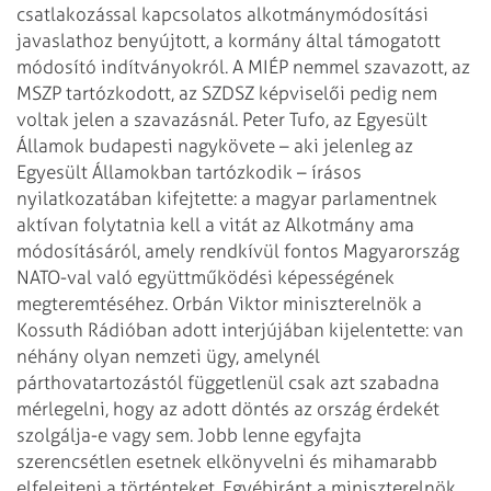
csatlakozással kapcsolatos
alkotmánymódosítási
javaslathoz benyújtott, a kormány által támogatott
módosító
indítványokról. A MIÉP nemmel szavazott, az
MSZP tartózkodott, az SZDSZ képviselői
pedig nem
voltak jelen a szavazásnál.
Peter Tufo, az Egyesült
Államok budapesti nagykövete – aki jelenleg az
Egyesült Államokban
tartózkodik – írásos
nyilatkozatában kifejtette: a magyar parlamentnek
aktívan
folytatnia kell a vitát az Alkotmány ama
módosításáról, amely rendkívül fontos
Magyarország
NATO-val való együttműködési képességének
megteremtéséhez.
Orbán Viktor miniszterelnök a
Kossuth Rádióban adott interjújában kijelentette: van
néhány olyan nemzeti ügy, amelynél
párthovatartozástól függetlenül csak azt
szabadna
mérlegelni, hogy az adott döntés az ország érdekét
szolgálja-e vagy sem.
Jobb lenne egyfajta
szerencsétlen esetnek elkönyvelni és mihamarabb
elfelejteni a történteket.
Egyébiránt a miniszterelnök