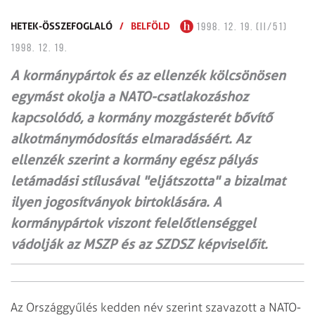
HETEK-ÖSSZEFOGLALÓ
/
BELFÖLD
1998. 12. 19. (II/51)
1998. 12. 19.
A kormánypártok és az ellenzék kölcsönösen
egymást okolja a NATO-csatlakozáshoz
kapcsolódó, a kormány mozgásterét bővítő
alkotmánymódosítás elmaradásáért. Az
ellenzék szerint a kormány egész pályás
letámadási stílusával "eljátszotta" a bizalmat
ilyen jogosítványok birtoklására. A
kormánypártok viszont felelőtlenséggel
vádolják az MSZP és az SZDSZ képviselőit.
Az Országgyűlés kedden név szerint szavazott a NATO-