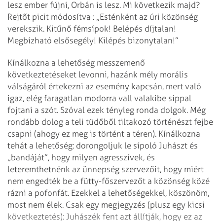
lesz ember fújni, Orbán is lesz. Mi következik majd?
Rejtőt picit módosítva : „Esténként az úri közönség
verekszik. Kitűnő fémsípok! Belépés díjtalan!
Megbízható elsősegély! Kilépés bizonytalan!”
Kínálkozna a lehetőség messzemenő
következtetéseket levonni, hazánk mély morális
válságáról értekezni az esemény kapcsán, mert való
igaz, elég faragatlan modorra vall valakibe síppal
fojtani a szót. Szóval ezek tényleg ronda dolgok. Még
rondább dolog a teli tüdőből tiltakozó történészt fejbe
csapni (ahogy ez meg is történt a téren). Kínálkozna
tehát a lehetőség: dorongoljuk le sípoló Juhászt és
„bandáját”, hogy milyen agresszívek, és
leteremthetnénk az ünnepség szervezőit, hogy miért
nem engedték be a fütty-főszervezőt a közönség közé
rázni a pofonfát. Ezekkel a lehetőségekkel, köszönöm,
most nem élek. Csak egy megjegyzés (plusz egy kicsi
következtetés): Juhászék fent azt állítják, hogy ez az