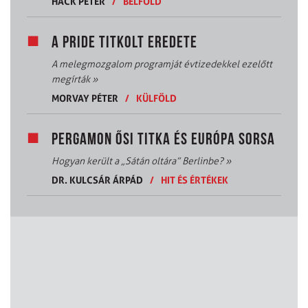
HACK PÉTER
/
BELFÖLD
A PRIDE TITKOLT EREDETE
A melegmozgalom programját évtizedekkel ezelőtt
megírták
»
MORVAY PÉTER
/
KÜLFÖLD
PERGAMON ŐSI TITKA ÉS EURÓPA SORSA
Hogyan került a „Sátán oltára” Berlinbe?
»
DR. KULCSÁR ÁRPÁD
/
HIT ÉS ÉRTÉKEK