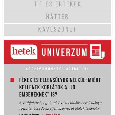
HIT ÉS ÉRTÉKEK
HÁTTÉR
KÁVÉSZÜNET
ARCHÍVUMUNKBÓL AJÁNLJUK:
FÉKEK ÉS ELLENSÚLYOK NÉLKÜL: MIÉRT
KELLENEK KORLÁTOK A „JÓ
EMBEREKNEK” IS?
A szubjektív hangulatok és a racionális érvek hiánya
rossz tanácsadó az államszervezet átalakításánál
»