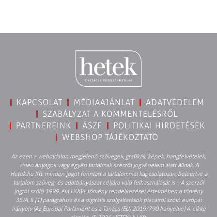
KAPCSOLAT
MÉDIAAJÁNLAT
ADATVÉDELEM
SZABÁLYZAT A KOMMENTELÉSRŐL
PARTNEREINK
ÁSZF
POLITIKAI HIRDETÉSEK
WEBSHOP TÁJÉKOZTATÓ
Az ezen a weboldalon megjelenő szövegek, grafikák, képek, hangfelvételek,
video anyagok vagy egyéb tartalmak szerzői jogvédelem alatt állnak. A
Hetek.hu Kft. minden jogot fenntart a tartalommal kapcsolatosan, beleértve a
tartalom szöveg- és adatbányászat céljára való felhasználását is – A szerzői
jogról szóló 1999. évi LXXVI. törvény rendelkezései értelmében a törvény
35/A. § (1) paragrafusa és a digitális szolgáltatások piacairól szóló európai
irányelv (Az Európai Parlament és a Tanács (EU) 2019/790 Irányelve) 4. cikke