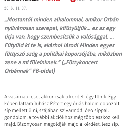
2016. 11. 07.
„Mostantól minden alkalommal, amikor Orbán
nyilvánosan szerepel, kifütyüljük… ez az egy
útja van, hogy szembesítsük a valósággal. …
Fütyüld ki te is, akárhol látod! Minden egyes
füttyszó szög a politikai koporsójába, miközben
zene a mi füleinknek.” („Füttykoncert
Orbánnak” FB-oldal)
A vasárnapi eset akkor csak a kezdet, úgy tűnik. Egy
képen láttam Juhász Pétert egy óriás halom dobozolt
síp mellett ülni, szájában szivarmód lógó síppal,
gondolom, a további akciókhoz még több eszköz kell
majd. Bizonyosan megoldják majd a kérdést, lesz síp,