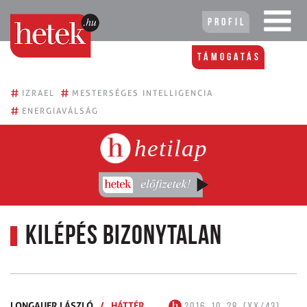
Profil
Támogatás
#
#
IZRAEL
MESTERSÉGES INTELLIGENCIA
#
ENERGIAVÁLSÁG
hetilap
Kilépés bizonytalan
LONGAUER LÁSZLÓ
/
HÁTTÉR
2016. 10. 28. (XX/43)