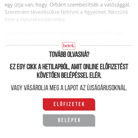
egy útja van, hogy Orbánt szembesítsék a valósággal.
Szeretném tévedésükre felhívni a figyelmet. Nézzünk
bele a sípszakirodalomba:
„A jelzősíp több forrás szerint a polgári túlélő vagy
vészhelyzeti készletek, csomagok egyik alapvető
alkotóeleme.
Tovább olvasná?
Ez egy cikk a hetilapból, amit online előfizetést
követően belépéssel elér.
Vagy vásárolja meg a lapot az újságárusoknál.
Előfizetek
Belépek