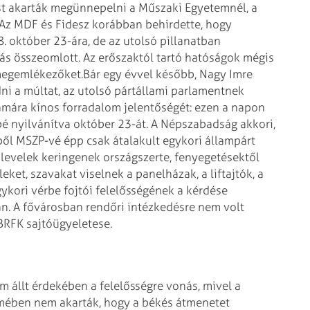
st akarták megünnepelni a Műszaki Egyetemnél, a
. Az MDF és Fidesz korábban behirdette, hogy
 október 23-ára, de az utolsó pillanatban
lás összeomlott. Az erőszaktól tartó hatóságok mégis
 megemlékezőket.
Bár egy évvel később, Nagy Imre
ni a múltat, az utolsó pártállami parlamentnek
ámára kínos forradalom jelentőségét: ezen a napon
pé nyilvánítva október 23-át. A Népszabadság akkori,
ből MSZP-vé épp csak átalakult egykori állampárt
 levelek keringenek országszerte, fenyegetésektől
ket, szavakat viselnek a panelházak, a liftajtók, a
gykori vérbe fojtói felelősségének a kérdése
n. A fővárosban rendőri intézkedésre nem volt
BRFK sajtóügyeletese.
 állt érdekében a felelősségre vonás, mivel a
lemében nem akarták, hogy a békés átmenetet