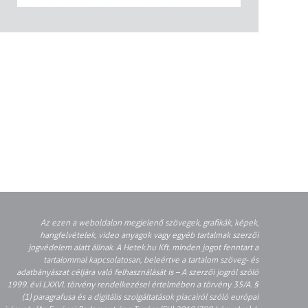
Az ezen a weboldalon megjelenő szövegek, grafikák, képek,
hangfelvételek, video anyagok vagy egyéb tartalmak szerzői
jogvédelem alatt állnak. A Hetek.hu Kft. minden jogot fenntart a
tartalommal kapcsolatosan, beleértve a tartalom szöveg- és
adatbányászat céljára való felhasználását is – A szerzői jogról szóló
1999. évi LXXVI. törvény rendelkezései értelmében a törvény 35/A. §
(1) paragrafusa és a digitális szolgáltatások piacairól szóló európai