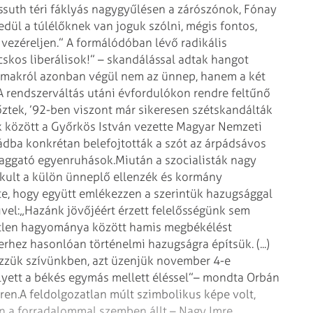
ssuth téri fáklyás nagygyűlésen a zárószónok, Fónay
edül a túlélőknek van joguk szólni, mégis fontos,
 vezéreljen.” A formálódóban lévő radikális
skos liberálisok!” – skandálással adtak hangot
lmakról azonban végül nem az ünnep, hanem a két
A rendszerváltás utáni évfordulókon rendre feltűnő
őztek, ’92-ben viszont már sikeresen szétskandálták
k között a Győrkös István vezette Magyar Nemzeti
pádba konkrétan belefojtották a szót az árpádsávos
a aggató egyenruhások.
Miután a szocialisták nagy
akult a külön ünneplő ellenzék és kormány
e, hogy együtt emlékezzen a szerintük hazugsággal
vel:
„Hazánk jövőjéért érzett felelősségünk sem
etlen hagyománya között hamis megbékélést
rhez hasonlóan történelmi hazugságra építsük. (...)
izzük szívünkben, azt üzenjük november 4-e
yett a békés egymás mellett éléssel”– mondta Orbán
ren.
A feldolgozatlan múlt szimbolikus képe volt,
n a forradalommal szemben állt – Nagy Imre