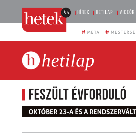
Hírek
Hetilap
Videók
#
#
META
MESTERSÉ
hetilap
Feszült évforduló
OKTÓBER 23-A ÉS A RENDSZERVÁ