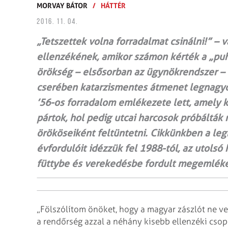
MORVAY BÁTOR
/
HÁTTÉR
2016. 11. 04.
„Tetszettek volna forradalmat csinálni!” – v
ellenzékének, amikor számon kérték a „pu
örökség – elsősorban az ügynökrendszer – 
cserében katarzismentes átmenet legnagyob
’56-os forradalom emlékezete lett, amely k
pártok, hol pedig utcai harcosok próbálták 
örököseiként feltüntetni. Cikkünkben a le
évfordulóit idézzük fel 1988-tól, az utolsó 
füttybe és verekedésbe fordult megemléke
„Fölszólítom önöket, hogy a magyar zászlót ne ve
a rendőrség azzal a néhány kisebb ellenzéki csop