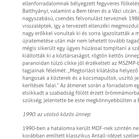
ellenforradalomnak bélyegzett fegyveres fölkelé
Batthyányi, valamint a Bem téren és a Váci utcán
nagyszabású, csendes felvonulást terveznek 1988.
visszaléptek, így a tervezett ellenzéki megmozdu
nagy erőkkel vonultak ki és sorra igazoltatták a
újratemetése után már nem lehetett tovább tagad
mégis sikerült egy ügyes húzással tompítani a sz
kiáltották ki a köztársaságot, rögtön kettős ünne
paranoidan túlzó cikke jól érzékelteti az MSZMP-
tagjainak félelmét: „Megtorlást kilátásba helyező
hangosak a közterek és a kocsmapultok, uszító jele
kerítések falai.” Az átmenet során a forradalom e
elsikkadt a szabadság fölött érzett örömmámorba
szükség, jelentette be este megkönnyebbülten a 
1990: az utolsó közös ünnep
1990-ben a hatalomra került MDF-nek szintén nem
korábban említett klasszikus Antall-idézet szel