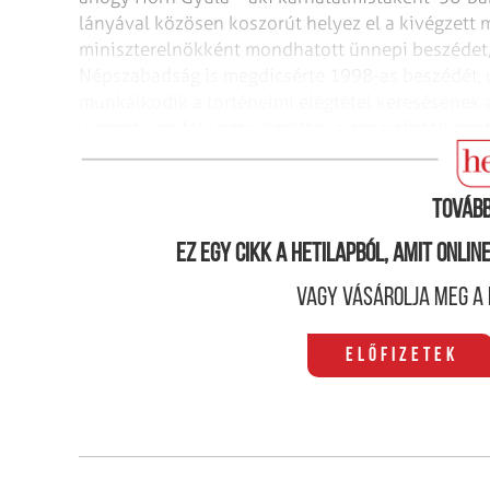
lányával közösen koszorút helyez el a kivégzett 
miniszterelnökként mondhatott ünnepi beszédet, 
Népszabadság is megdicsérte 1998-as beszédét, ú
munkálkodik a történelmi elégtétel keresésének 
viszont újra fókuszba kerültek a szocialisták mi
parlamenti patkó fele üresen maradt a hivatalo
Tovább
Ez egy cikk a hetilapból, amit onli
Vagy vásárolja meg a 
Előfizetek