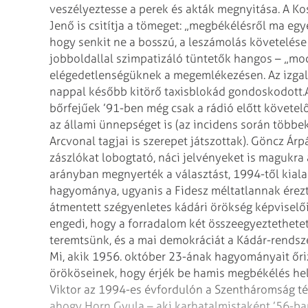
veszélyeztesse a perek és akták megnyitása. A Ko
Jenő is csitítja a tömeget: „megbékélésről ma egy
hogy senkit ne a bosszú, a leszámolás követelése
jobboldallal szimpatizáló tüntetők hangos – „moc
elégedetlenségüknek a megemlékezésen. Az izga
nappal később kitörő taxisblokád gondoskodott.
bőrfejűek ’91-ben még csak a rádió előtt követel
az állami ünnepséget is (az incidens során többe
Arcvonal tagjai is szerepet játszottak). Göncz Ár
zászlókat lobogtató, náci jelvényeket is magukr
arányban megnyerték a választást, 1994-től kial
hagyománya, ugyanis a Fidesz méltatlannak érezt
átmentett szégyenletes kádári örökség képviselői
engedi, hogy a forradalom két összeegyeztethet
teremtsünk, és a mai demokráciát a Kádár-rendsze
Mi, akik 1956. október 23-ának hagyományait őr
örököseinek, hogy érjék be hamis megbékélés hel
Viktor az 1994-es évfordulón a Szentháromság té
ahogy Horn Gyula – aki karhatalmistaként ’56-ba