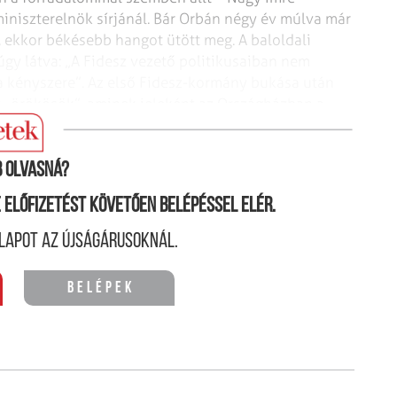
miniszterelnök sírjánál. Bár Orbán négy év múlva már
ekkor békésebb hangot ütött meg. A baloldali
gy látva: „A Fidesz vezető politikusaiban nem
a kényszere”. Az első Fidesz-kormány bukása után
nt „örökösök”, aminek jeleként az Országházban a
s ünnepi megemlékezésen.
 olvasná?
ne előfizetést követően belépéssel elér.
lapot az újságárusoknál.
Belépek