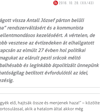
2016. 10. 28. (XX/43)
ágott vissza Antall József párton belüli
ha” rendszerváltásért és a kommunista
ellentmondásos kezeléséért. A vértelen, de
b vesztese az évtizedeken át elhallgatott
apcsán az elmúlt 27 évben hol politikai
magukat az elárult pesti srácok méltó
gbalhésabb és leginkább átpolitizált ünnepünk
hatóságilag betiltott évfordulótól az idei,
zésig.
gyék elő, hajtsák össze és menjenek haza!” – közölte
ortosulással, akik a hatalom által akkor még