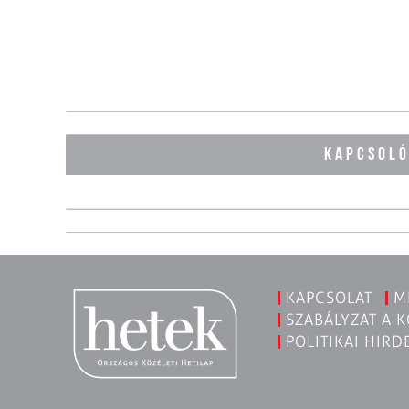
KAPCSOL
KAPCSOLAT
M
SZABÁLYZAT A 
POLITIKAI HIRD