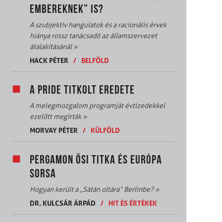
EMBEREKNEK” IS?
A szubjektív hangulatok és a racionális érvek
hiánya rossz tanácsadó az államszervezet
átalakításánál
»
HACK PÉTER
/
BELFÖLD
A PRIDE TITKOLT EREDETE
A melegmozgalom programját évtizedekkel
ezelőtt megírták
»
MORVAY PÉTER
/
KÜLFÖLD
PERGAMON ŐSI TITKA ÉS EURÓPA
SORSA
Hogyan került a „Sátán oltára” Berlinbe?
»
DR. KULCSÁR ÁRPÁD
/
HIT ÉS ÉRTÉKEK