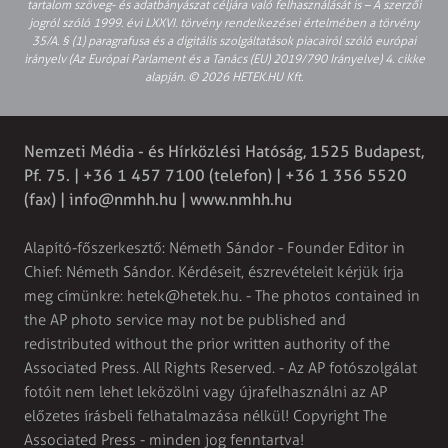
tartalom szöveg- és adatbányászat céljára való felhasználását is – A szerzői
jogról szóló 1999. évi LXXVI. törvény rendelkezései értelmében a törvény
35/A. § (1) paragrafusa és a digitális szolgáltatások piacairól szóló európai
irányelv (Az Európai Parlament és a Tanács (EU) 2019/790 Irányelve) 4. cikke
alapján. © 2026 HETEK.HU Kft.
Nemzeti Média - és Hírközlési Hatóság, 1525 Budapest,
Pf. 75. | +36 1 457 7100 (telefon) | +36 1 356 5520
(fax) | info@nmhh.hu | www.nmhh.hu
Alapító-főszerkesztő: Németh Sándor - Founder Editor in
Chief: Németh Sándor. Kérdéseit, észrevételeit kérjük írja
meg címünkre: hetek@hetek.hu. - The photos contained in
the AP photo service may not be published and
redistributed without the prior written authority of the
Associated Press. All Rights Reserved. - Az AP fotószolgálat
fotóit nem lehet leközölni vagy újrafelhasználni az AP
előzetes írásbeli felhatalmazása nélkül! Copyright The
Associated Press - minden jog fenntartva!