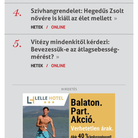
4.
Szívhangrendelet: Hegedűs Zsolt
nővére is kiáll az élet mellett
»
HETEK
/
ONLINE
5.
Vitézy mindenkitől kérdezi:
Bevezessük-e az átlagsebesség-
mérést?
»
HETEK
/
ONLINE
HIRDETÉS