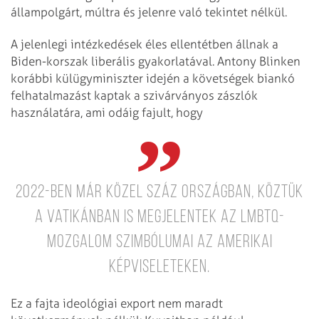
állampolgárt, múltra és jelenre való tekintet nélkül.
A jelenlegi intézkedések éles ellentétben állnak a
Biden-korszak liberális gyakorlatával. Antony Blinken
korábbi külügyminiszter idején a követségek biankó
felhatalmazást kaptak a szivárványos zászlók
használatára, ami odáig fajult, hogy
2022-ben már közel száz országban, köztük
a Vatikánban is megjelentek az LMBTQ-
mozgalom szimbólumai az amerikai
képviseleteken.
Ez a fajta ideológiai export nem maradt