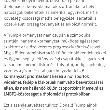
következmények nélkül: Kuvaitban például
diplomáciai bonyodalmat okozott, amikor a helyi
hatóságok bekérették az amerikai ügyvivőt, mert a
követség közösségi média bejegyzései sértették a
közel-keleti ország törvényeit és erkölcsi normáit.
A Trump-kormányzat nem csupán a szimbolika
szintjén, hanem a kormányzati működés egészében
szakított az előző vezetés progresszív törekvéseivel.
Míg a Biden-adminisztráció külön elnöki rendeletekkel
és ügynökségi „méltányossági csapatokkal” igyekezett
társadalmi mérnökösködést folytatni, addig a jelenlegi
vezetés a józan ész talajára helyezkedett.
A
kormányzat prioritásként kezeli a női sportok
védelmét, fellép a kiskorúak nemváltó beavatkozásai
ellen, és nem hajlandó külön csoportként kiemelni az
LMBTQ-közösséget a diplomáciai protokollban.
Ezt a szemléletváltást tükrözi Donald Trump elnök