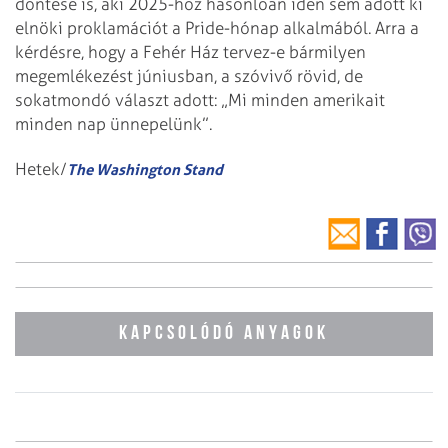
döntése is, aki 2025-höz hasonlóan idén sem adott ki
elnöki proklamációt a Pride-hónap alkalmából. Arra a
kérdésre, hogy a Fehér Ház tervez-e bármilyen
megemlékezést júniusban, a szóvivő rövid, de
sokatmondó választ adott: „Mi minden amerikait
minden nap ünnepelünk”.
Hetek/
The Washington Stand
KAPCSOLÓDÓ ANYAGOK