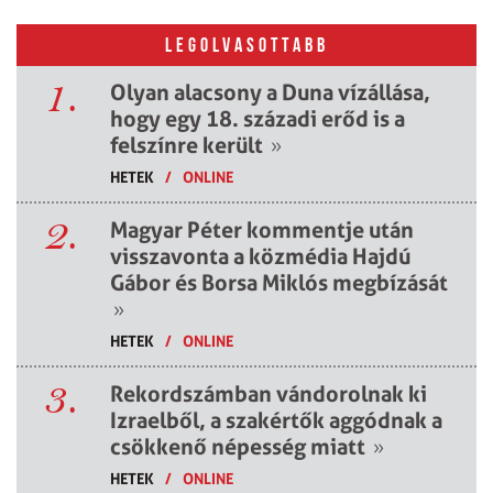
LEGOLVASOTTABB
1.
Olyan alacsony a Duna vízállása,
hogy egy 18. századi erőd is a
felszínre került
»
HETEK
/
ONLINE
2.
Magyar Péter kommentje után
visszavonta a közmédia Hajdú
Gábor és Borsa Miklós megbízását
»
HETEK
/
ONLINE
3.
Rekordszámban vándorolnak ki
Izraelből, a szakértők aggódnak a
csökkenő népesség miatt
»
HETEK
/
ONLINE