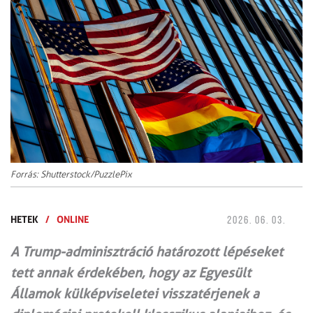
Forrás: Shutterstock/PuzzlePix
HETEK
/
ONLINE
2026. 06. 03.
A Trump-adminisztráció határozott lépéseket
tett annak érdekében, hogy az Egyesült
Államok külképviseletei visszatérjenek a