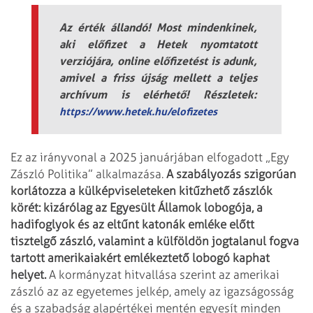
Az érték állandó! Most mindenkinek,
aki előfizet a Hetek nyomtatott
verziójára, online előfizetést is adunk,
amivel a friss újság mellett a teljes
archívum is elérhető! Részletek:
https://www.hetek.hu/elofizetes
Ez az irányvonal a 2025 januárjában elfogadott „Egy
Zászló Politika” alkalmazása.
A szabályozás szigorúan
korlátozza a külképviseleteken kitűzhető zászlók
körét: kizárólag az Egyesült Államok lobogója, a
hadifoglyok és az eltűnt katonák emléke előtt
tisztelgő zászló, valamint a külföldön jogtalanul fogva
tartott amerikaiakért emlékeztető lobogó kaphat
helyet.
A kormányzat hitvallása szerint az amerikai
zászló az az egyetemes jelkép, amely az igazságosság
és a szabadság alapértékei mentén egyesít minden