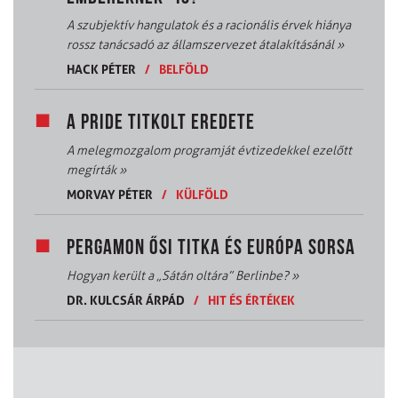
A szubjektív hangulatok és a racionális érvek hiánya
rossz tanácsadó az államszervezet átalakításánál
»
HACK PÉTER
/
BELFÖLD
A PRIDE TITKOLT EREDETE
A melegmozgalom programját évtizedekkel ezelőtt
megírták
»
MORVAY PÉTER
/
KÜLFÖLD
PERGAMON ŐSI TITKA ÉS EURÓPA SORSA
Hogyan került a „Sátán oltára” Berlinbe?
»
DR. KULCSÁR ÁRPÁD
/
HIT ÉS ÉRTÉKEK