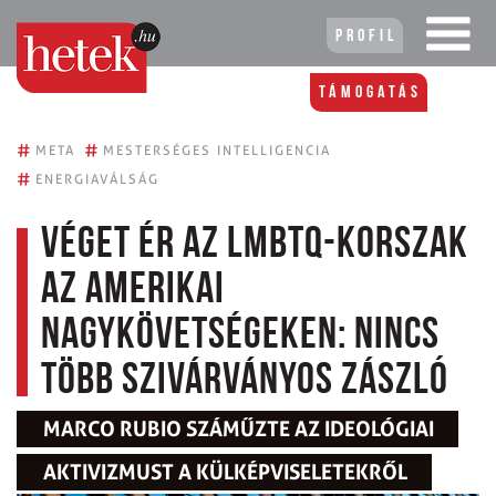
Profil
Támogatás
#
#
META
MESTERSÉGES INTELLIGENCIA
#
ENERGIAVÁLSÁG
Véget ér az LMBTQ-korszak
az amerikai
nagykövetségeken: nincs
több szivárványos zászló
MARCO RUBIO SZÁMŰZTE AZ IDEOLÓGIAI
AKTIVIZMUST A KÜLKÉPVISELETEKRŐL