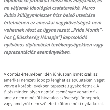
diplomáciai protokoll klasszikus alapjaihoz, és
ne váljanak ideológiai csataterekké. Marco
Rubio külügyminiszter friss belső utasítása
értelmében az amerikai nagykövetségek nem
vehetnek részt az úgynevezett „Pride Month”-
hoz („Büszkeség Hónapja”) kapcsolódó
nyilvános diplomáciai tevékenységekben vagy
reprezentációs eseményekben.
A döntés értelmében idén júniusban ismét csak az
amerikai nemzeti lobogó lenghet az épületeken, véget
vetve a korábbi években tapasztalt gyakorlatnak. A
tiltás minden olyan naptári eseményre vonatkozik,
amely nem minősül hivatalos szövetségi ünnepnek,
vagy amelyről nem született külön elnöki nyilatkozat.