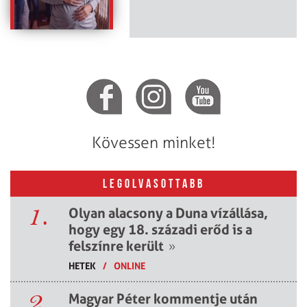
Kövessen minket!
LEGOLVASOTTABB
1.
Olyan alacsony a Duna vízállása,
hogy egy 18. századi erőd is a
felszínre került
»
HETEK
/
ONLINE
2.
Magyar Péter kommentje után