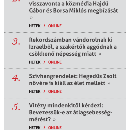
visszavonta a közmédia Hajdú
Gábor és Borsa Miklós megbízását
»
HETEK
/
ONLINE
3.
Rekordszámban vándorolnak ki
Izraelből, a szakértők aggódnak a
csökkenő népesség miatt
»
HETEK
/
ONLINE
4.
Szívhangrendelet: Hegedűs Zsolt
nővére is kiáll az élet mellett
»
HETEK
/
ONLINE
5.
Vitézy mindenkitől kérdezi:
Bevezessük-e az átlagsebesség-
mérést?
»
HETEK
/
ONLINE