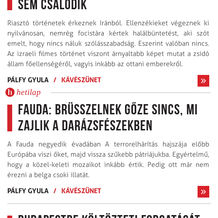
sem csalódik
Riasztó történetek érkeznek Iránból. Ellenzékieket végeznek ki
nyilvánosan, nemrég focistára kértek halálbüntetést, aki szót
emelt, hogy nincs náluk szólásszabadság. Eszerint valóban nincs.
Az izraeli filmes történet viszont árnyaltabb képet mutat a zsidó
állam főellenségéről, vagyis inkább az ottani emberekről.
PÁLFY GYULA
/
KÁVÉSZÜNET
hetilap
Fauda: Brüsszelnek gőze sincs, mi
zajlik a darázsfészekben
A Fauda negyedik évadában A terrorelhárítás hajszája előbb
Európába viszi őket, majd vissza szűkebb pátriájukba. Egyértelmű,
hogy a közel-keleti mozaikot inkább értik. Pedig ott már nem
érezni a belga csoki illatát.
PÁLFY GYULA
/
KÁVÉSZÜNET