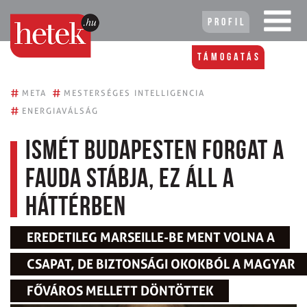
Profil
Támogatás
#
#
META
MESTERSÉGES INTELLIGENCIA
#
ENERGIAVÁLSÁG
Ismét Budapesten forgat a
Fauda stábja, ez áll a
háttérben
EREDETILEG MARSEILLE-BE MENT VOLNA A
CSAPAT, DE BIZTONSÁGI OKOKBÓL A MAGYAR
FŐVÁROS MELLETT DÖNTÖTTEK