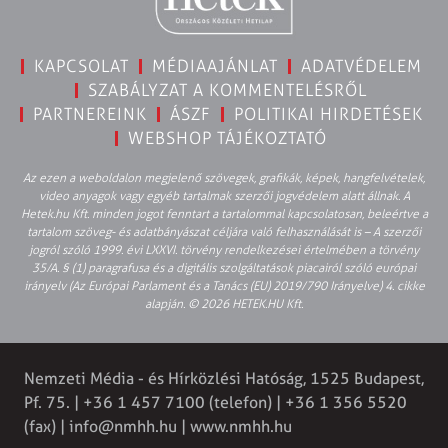
KAPCSOLAT
MÉDIAAJÁNLAT
ADATVÉDELEM
SZABÁLYZAT A KOMMENTELÉSRŐL
PARTNEREINK
ÁSZF
POLITIKAI HIRDETÉSEK
WEBSHOP TÁJÉKOZTATÓ
Az ezen a weboldalon megjelenő szövegek, grafikák, képek, hangfelvételek,
video anyagok vagy egyéb tartalmak szerzői jogvédelem alatt állnak. A
Hetek.hu Kft. minden jogot fenntart a tartalommal kapcsolatosan, beleértve a
tartalom szöveg- és adatbányászat céljára való felhasználását is – A szerzői
jogról szóló 1999. évi LXXVI. törvény rendelkezései értelmében a törvény
35/A. § (1) paragrafusa és a digitális szolgáltatások piacairól szóló európai
irányelv (Az Európai Parlament és a Tanács (EU) 2019/790 Irányelve) 4. cikke
alapján. © 2026 HETEK.HU Kft.
Nemzeti Média - és Hírközlési Hatóság, 1525 Budapest,
Pf. 75. | +36 1 457 7100 (telefon) | +36 1 356 5520
(fax) | info@nmhh.hu | www.nmhh.hu