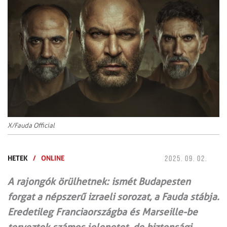
X/Fauda Official
HETEK
/
ONLINE
2025. 09. 02.
A rajongók örülhetnek: ismét Budapesten
forgat a népszerű izraeli sorozat, a Fauda stábja.
Eredetileg Franciaországba és Marseille-be