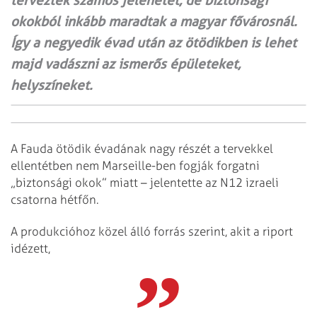
terveztek számos jelenetet, de biztonsági
okokból inkább maradtak a magyar fővárosnál.
Így a negyedik évad után az ötödikben is lehet
majd vadászni az ismerős épületeket,
helyszíneket.
A Fauda ötödik évadának nagy részét a tervekkel
ellentétben nem Marseille-ben fogják forgatni
„biztonsági okok” miatt – jelentette az N12 izraeli
csatorna hétfőn.
A produkcióhoz közel álló forrás szerint, akit a riport
idézett,