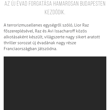
az új évad forgatása hamarosan Budapesten
kezdődik.
A terrorizmusellenes egységről szóló, Lior Raz
főszereplésével, Raz és Avi Issacharoff közös
alkotásaként készült, világszerte nagy sikert aratott
thriller sorozat új évadának nagy része
Franciaországban játszódna.