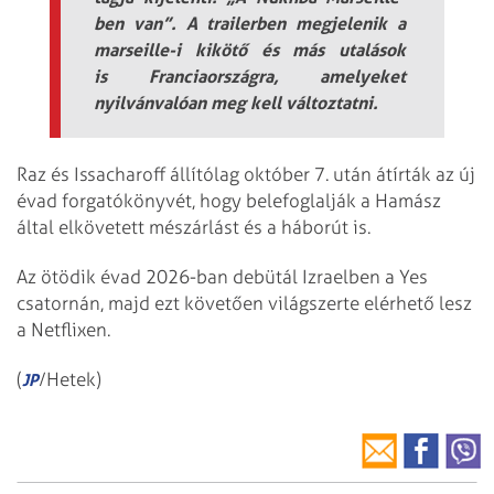
ben van”. A trailerben megjelenik a
marseille-i kikötő és más utalások
is Franciaországra, amelyeket
nyilvánvalóan meg kell változtatni.
Raz és Issacharoff állítólag október 7. után átírták az új
évad forgatókönyvét, hogy belefoglalják a Hamász
által elkövetett mészárlást és a háborút is.
Az ötödik évad 2026-ban debütál Izraelben a Yes
csatornán, majd ezt követően világszerte elérhető lesz
a Netflixen.
(
/Hetek)
JP