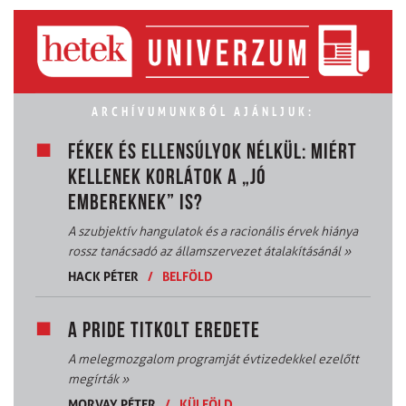
ARCHÍVUMUNKBÓL AJÁNLJUK:
FÉKEK ÉS ELLENSÚLYOK NÉLKÜL: MIÉRT
KELLENEK KORLÁTOK A „JÓ
EMBEREKNEK” IS?
A szubjektív hangulatok és a racionális érvek hiánya
rossz tanácsadó az államszervezet átalakításánál
»
HACK PÉTER
/
BELFÖLD
A PRIDE TITKOLT EREDETE
A melegmozgalom programját évtizedekkel ezelőtt
megírták
»
MORVAY PÉTER
/
KÜLFÖLD