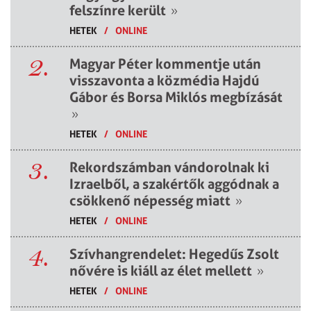
felszínre került
»
HETEK
/
ONLINE
2.
Magyar Péter kommentje után
visszavonta a közmédia Hajdú
Gábor és Borsa Miklós megbízását
»
HETEK
/
ONLINE
3.
Rekordszámban vándorolnak ki
Izraelből, a szakértők aggódnak a
csökkenő népesség miatt
»
HETEK
/
ONLINE
4.
Szívhangrendelet: Hegedűs Zsolt
nővére is kiáll az élet mellett
»
HETEK
/
ONLINE