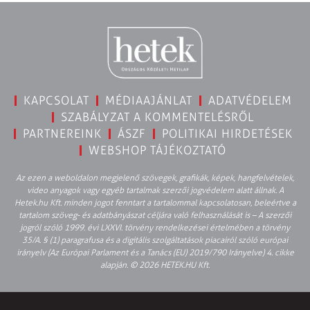
KAPCSOLAT
MÉDIAAJÁNLAT
ADATVÉDELEM
SZABÁLYZAT A KOMMENTELÉSRŐL
PARTNEREINK
ÁSZF
POLITIKAI HIRDETÉSEK
WEBSHOP TÁJÉKOZTATÓ
Az ezen a weboldalon megjelenő szövegek, grafikák, képek, hangfelvételek,
video anyagok vagy egyéb tartalmak szerzői jogvédelem alatt állnak. A
Hetek.hu Kft. minden jogot fenntart a tartalommal kapcsolatosan, beleértve a
tartalom szöveg- és adatbányászat céljára való felhasználását is – A szerzői
jogról szóló 1999. évi LXXVI. törvény rendelkezései értelmében a törvény
35/A. § (1) paragrafusa és a digitális szolgáltatások piacairól szóló európai
irányelv (Az Európai Parlament és a Tanács (EU) 2019/790 Irányelve) 4. cikke
alapján. © 2026 HETEK.HU Kft.