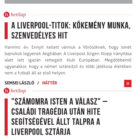
hetilap
A Liverpool-titok: kőkemény munka,
szenvedélyes hit
Harminc év. Ennyit kellett várniuk a Vörösöknek, hogy ismét
bajnokok legyenek Angliában. A Liverpool Jürgen Klopp irányítása
alatt lett igazán rettegett klub Európában. Megdöbbentő
ugyanakkor, hogy a német sztáredző és több játékosa életében
nem a futball áll az első helyen.
SEMSEI LÁSZLÓ
/
HÁTTÉR
hetilap
"Számomra Isten a válasz" –
családi tragédia után hite
segítségével állt talpra a
Liverpool sztárja