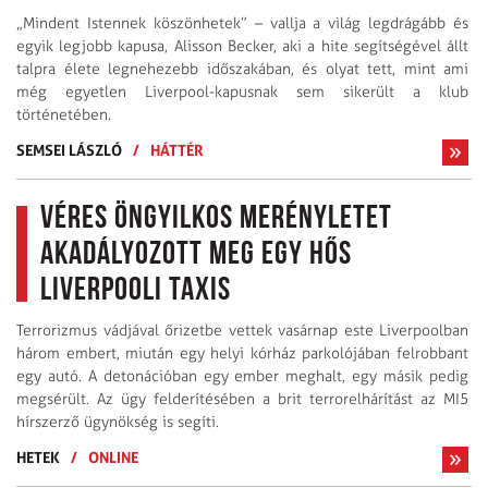
„Mindent Istennek köszönhetek” – vallja a világ legdrágább és
egyik legjobb kapusa, Alisson Becker, aki a hite segítségével állt
talpra élete legnehezebb időszakában, és olyat tett, mint ami
még egyetlen Liverpool-kapusnak sem sikerült a klub
történetében.
SEMSEI LÁSZLÓ
/
HÁTTÉR
Véres öngyilkos merényletet
akadályozott meg egy hős
liverpooli taxis
Terrorizmus vádjával őrizetbe vettek vasárnap este Liverpoolban
három embert, miután egy helyi kórház parkolójában felrobbant
egy autó. A detonációban egy ember meghalt, egy másik pedig
megsérült. Az ügy felderítésében a brit terrorelhárítást az MI5
hírszerző ügynökség is segíti.
HETEK
/
ONLINE