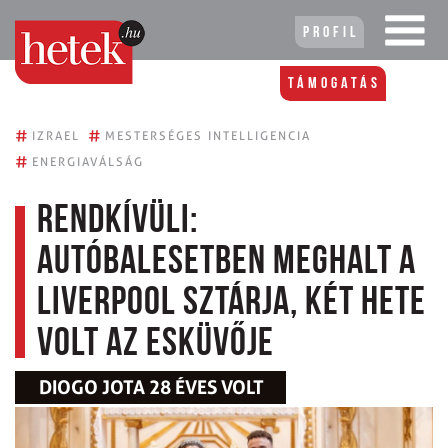
Profil
Támogatás
#
#
IZRAEL
MESTERSÉGES INTELLIGENCIA
#
ENERGIAVÁLSÁG
Rendkívüli:
autóbalesetben meghalt a
Liverpool sztárja, két hete
volt az esküvője
DIOGO JOTA 28 ÉVES VOLT