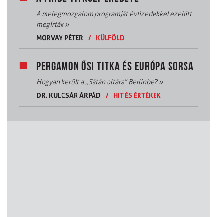
A melegmozgalom programját évtizedekkel ezelőtt
megírták
»
MORVAY PÉTER
/
KÜLFÖLD
PERGAMON ŐSI TITKA ÉS EURÓPA SORSA
Hogyan került a „Sátán oltára” Berlinbe?
»
DR. KULCSÁR ÁRPÁD
/
HIT ÉS ÉRTÉKEK