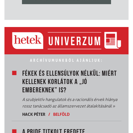
ARCHÍVUMUNKBÓL AJÁNLJUK:
FÉKEK ÉS ELLENSÚLYOK NÉLKÜL: MIÉRT
KELLENEK KORLÁTOK A „JÓ
EMBEREKNEK” IS?
A szubjektív hangulatok és a racionális érvek hiánya
rossz tanácsadó az államszervezet átalakításánál
»
HACK PÉTER
/
BELFÖLD
A PRIDE TITKOLT EREDETE