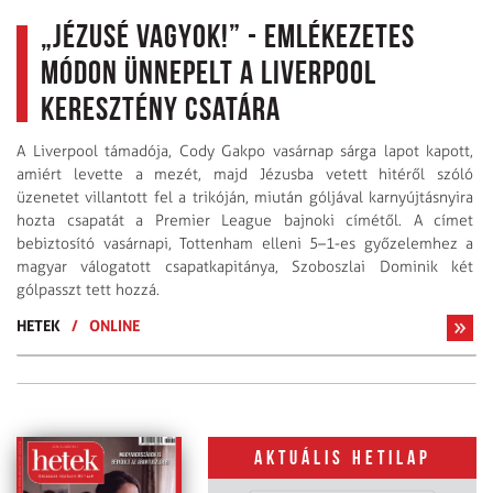
„Jézusé vagyok!” - emlékezetes
módon ünnepelt a Liverpool
keresztény csatára
A Liverpool támadója, Cody Gakpo vasárnap sárga lapot kapott,
amiért levette a mezét, majd Jézusba vetett hitéről szóló
üzenetet villantott fel a trikóján, miután góljával karnyújtásnyira
hozta csapatát a Premier League bajnoki címétől. A címet
bebiztosító vasárnapi, Tottenham elleni 5–1-es győzelemhez a
magyar válogatott csapatkapitánya, Szoboszlai Dominik két
gólpasszt tett hozzá.
HETEK
/
ONLINE
Aktuális hetilap