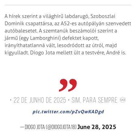
A hírek szerint a világhírű labdarugó, Szoboszlai
Dominik csapattársa, az A52-es autópályán szenvedett
autóbalesetet. A szemtanúk beszámolói szerint a
jármű (egy Lamborghini) defektet kapott,
irányíthatatlanná vált, lesodródott az útról, majd
kigyulladt. Diogo Jota mellett ült a testvére, André is.
• 22 de Junho de 2025 •
Sim, para sempre ♾️
pic.twitter.com/pZvQwKADgd
June 28, 2025
— Diogo Jota (@DiogoJota18)